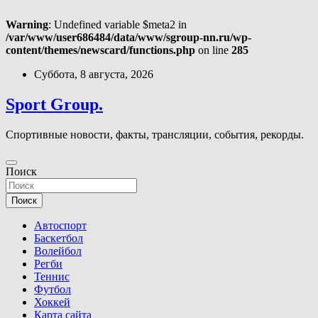
Warning
: Undefined variable $meta2 in
/var/www/user686484/data/www/sgroup-nn.ru/wp-
content/themes/newscard/functions.php
on line
285
Перейти
Суббота, 8 августа, 2026
к
содержимому
Sport Group.
Спортивные новости, факты, трансляции, события, рекорды.
Поиск
Поиск
Автоспорт
Баскетбол
Волейбол
Регби
Теннис
Футбол
Хоккей
Карта сайта