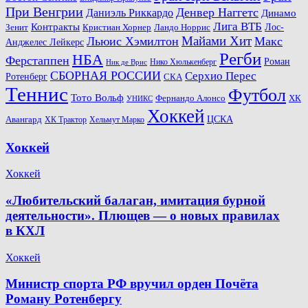
При Венгрии
Денвер Наггетс
Даниэль Риккардо
Динамо
Лига ВТБ
Контракты
Ландо Норрис
Лос-
Зенит
Кристиан Хорнер
Майами Хит
Льюис Хэмилтон
Макс
Анджелес Лейкерс
Регби
НБА
Ферстаппен
Роман
Нико Хюлькенберг
Ник де Врис
СБОРНАЯ РОССИИ
Серхио Перес
Ротенберг
СКА
Теннис
Футбол
Тото Вольф
ХК
Фернандо Алонсо
УНИКС
Хоккей
Авангард
ЦСКА
ХК Трактор
Хельмут Марко
Хоккей
Хоккей
«Любительский балаган, имитация бурной
деятельности». Плющев — о новых правилах
в КХЛ
Хоккей
Министр спорта РФ вручил орден Почёта
Роману Ротенбергу