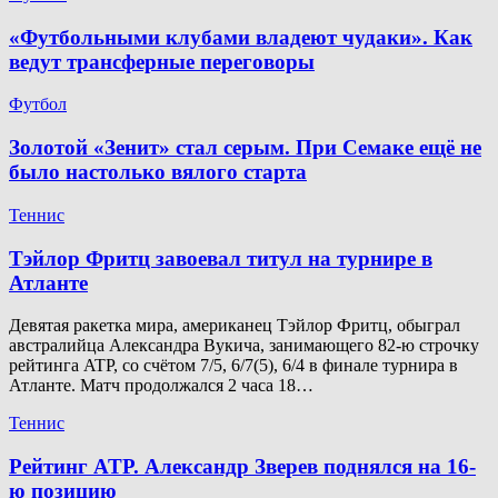
«Футбольными клубами владеют чудаки». Как
ведут трансферные переговоры
Футбол
Золотой «Зенит» стал серым. При Семаке ещё не
было настолько вялого старта
Теннис
Тэйлор Фритц завоевал титул на турнире в
Атланте
Девятая ракетка мира, американец Тэйлор Фритц, обыграл
австралийца Александра Вукича, занимающего 82-ю строчку
рейтинга ATP, со счётом 7/5, 6/7(5), 6/4 в финале турнира в
Атланте. Матч продолжался 2 часа 18…
Теннис
Рейтинг ATP. Александр Зверев поднялся на 16-
ю позицию