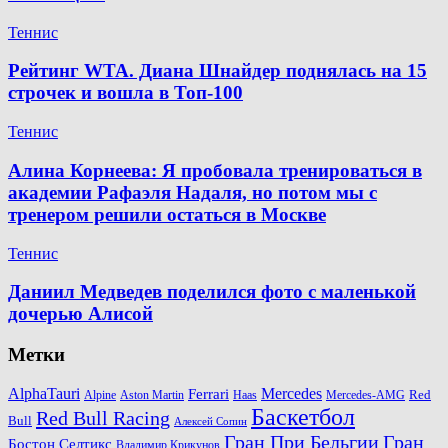
Теннис
Рейтинг WTA. Диана Шнайдер поднялась на 15
строчек и вошла в Топ-100
Теннис
Алина Корнеева: Я пробовала тренироваться в
академии Рафаэля Надаля, но потом мы с
тренером решили остаться в Москве
Теннис
Даниил Медведев поделился фото с маленькой
дочерью Алисой
Метки
AlphaTauri
Mercedes
Ferrari
Red
Alpine
Aston Martin
Haas
Mercedes-AMG
Баскетбол
Red Bull Racing
Bull
Алексей Сопин
Гран При Бельгии
Гран
Бостон Селтикс
Владимир Крикунов