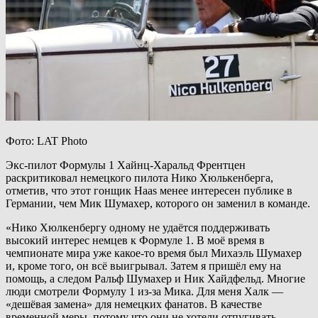
Фото: LAT Photo
Экс-пилот Формулы 1 Хайнц-Харальд Френтцен
раскритиковал немецкого пилота Нико Хюлькенберга,
отметив, что этот гонщик Haas менее интересен публике в
Германии, чем Мик Шумахер, которого он заменил в команде.
«Нико Хюлкенбергу одному не удаётся поддерживать
высокий интерес немцев к Формуле 1. В моё время в
чемпионате мира уже какое-то время был Михаэль Шумахер
и, кроме того, он всё выигрывал. Затем я пришёл ему на
помощь, а следом Ральф Шумахер и Ник Хайдфельд. Многие
люди смотрели Формулу 1 из-за Мика. Для меня Халк —
«дешёвая замена» для немецких фанатов. В качестве
временной меры, потому что они не хотели отпугивать