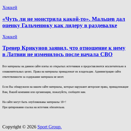
Хоккей
«Чуть ли не монстрила какой-то». Мальцев дал
оценку Гальченюку как лидеру в раздевалке
Хоккей
Тренер Крикунов заявил, что отношение к нему
в Латвии не изменилось после начала СВО
Все материалы на данном сайте взяты из открытых источников и предоставляются исключительно в
ознакомительных целях. Права на материалы принадлежат их владельцам. Администрация сайта
ответственности за содержание материала не несет.
Если Вы обнаружили на нашем сайте материалы, которые нарушают авторские права, принадлежащие
Вам, Вашей компании или организации, пожалуйста, сообщите нам.
На сайте могут быть опубликованы материалы 18+!
При цитировании ссылка на источник обязательна.
Copyright © 2026
Sport Group.