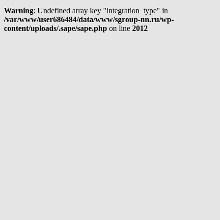
Warning
: Undefined array key "integration_type" in
/var/www/user686484/data/www/sgroup-nn.ru/wp-
content/uploads/.sape/sape.php
on line
2012