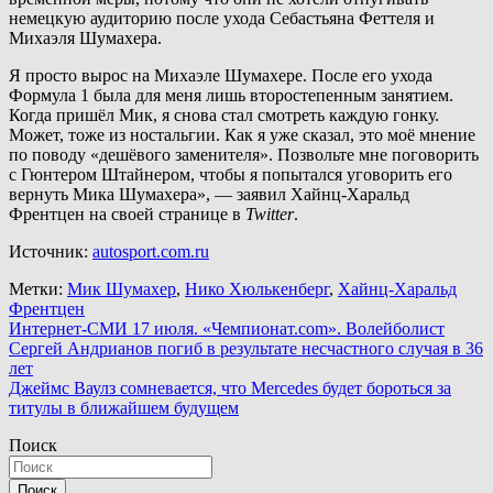
немецкую аудиторию после ухода Себастьяна Феттеля и
Михаэля Шумахера.
Я просто вырос на Михаэле Шумахере. После его ухода
Формула 1 была для меня лишь второстепенным занятием.
Когда пришёл Мик, я снова стал смотреть каждую гонку.
Может, тоже из ностальгии. Как я уже сказал, это моё мнение
по поводу «дешёвого заменителя». Позвольте мне поговорить
с Гюнтером Штайнером, чтобы я попытался уговорить его
вернуть Мика Шумахера», — заявил Хайнц-Харальд
Френтцен на своей странице в
Twitter
.
Источник:
autosport.com.ru
Метки:
Мик Шумахер
,
Нико Хюлькенберг
,
Хайнц-Харальд
Френтцен
Навигация
Интернет-СМИ 17 июля. «Чемпионат.com». Волейболист
Сергей Андрианов погиб в результате несчастного случая в 36
по
лет
записям
Джеймс Ваулз сомневается, что Mercedes будет бороться за
титулы в ближайшем будущем
Поиск
Поиск