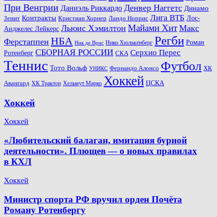
При Венгрии
Денвер Наггетс
Даниэль Риккардо
Динамо
Лига ВТБ
Контракты
Ландо Норрис
Лос-
Зенит
Кристиан Хорнер
Майами Хит
Льюис Хэмилтон
Макс
Анджелес Лейкерс
Регби
НБА
Ферстаппен
Роман
Нико Хюлькенберг
Ник де Врис
СБОРНАЯ РОССИИ
Серхио Перес
Ротенберг
СКА
Теннис
Футбол
Тото Вольф
ХК
Фернандо Алонсо
УНИКС
Хоккей
Авангард
ЦСКА
ХК Трактор
Хельмут Марко
Хоккей
Хоккей
«Любительский балаган, имитация бурной
деятельности». Плющев — о новых правилах
в КХЛ
Хоккей
Министр спорта РФ вручил орден Почёта
Роману Ротенбергу