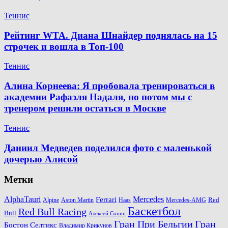
Теннис
Рейтинг WTA. Диана Шнайдер поднялась на 15
строчек и вошла в Топ-100
Теннис
Алина Корнеева: Я пробовала тренироваться в
академии Рафаэля Надаля, но потом мы с
тренером решили остаться в Москве
Теннис
Даниил Медведев поделился фото с маленькой
дочерью Алисой
Метки
AlphaTauri
Mercedes
Ferrari
Red
Alpine
Aston Martin
Haas
Mercedes-AMG
Баскетбол
Red Bull Racing
Bull
Алексей Сопин
Гран При Бельгии
Гран
Бостон Селтикс
Владимир Крикунов