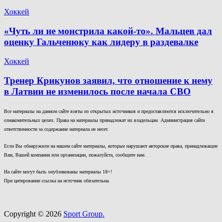
Хоккей
«Чуть ли не монстрила какой-то». Мальцев дал
оценку Гальченюку как лидеру в раздевалке
Хоккей
Тренер Крикунов заявил, что отношение к нему
в Латвии не изменилось после начала СВО
Все материалы на данном сайте взяты из открытых источников и предоставляются исключительно в
ознакомительных целях. Права на материалы принадлежат их владельцам. Администрация сайта
ответственности за содержание материала не несет.
Если Вы обнаружили на нашем сайте материалы, которые нарушают авторские права, принадлежащие
Вам, Вашей компании или организации, пожалуйста, сообщите нам.
На сайте могут быть опубликованы материалы 18+!
При цитировании ссылка на источник обязательна.
Copyright © 2026
Sport Group.