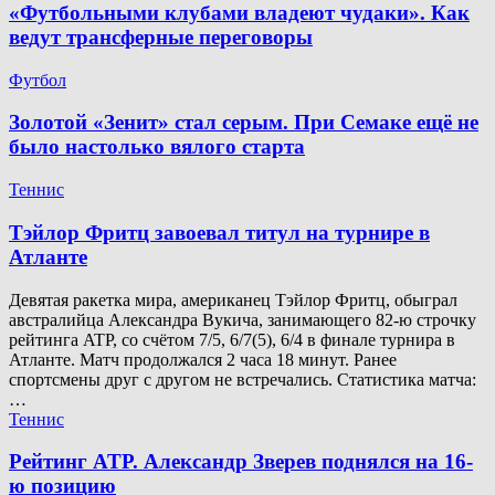
«Футбольными клубами владеют чудаки». Как
ведут трансферные переговоры
Футбол
Золотой «Зенит» стал серым. При Семаке ещё не
было настолько вялого старта
Теннис
Тэйлор Фритц завоевал титул на турнире в
Атланте
Девятая ракетка мира, американец Тэйлор Фритц, обыграл
австралийца Александра Вукича, занимающего 82-ю строчку
рейтинга ATP, со счётом 7/5, 6/7(5), 6/4 в финале турнира в
Атланте. Матч продолжался 2 часа 18 минут. Ранее
спортсмены друг с другом не встречались. Статистика матча:
…
Теннис
Рейтинг ATP. Александр Зверев поднялся на 16-
ю позицию