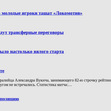
но молодые игроки тащат «Локомотив»
дут трансферные переговоры
было настолько вялого старта
те
алийца Александра Вукича, занимающего 82-ю строчку рейтинга A
ругом не встречались. Статистика матча:…
ю позицию