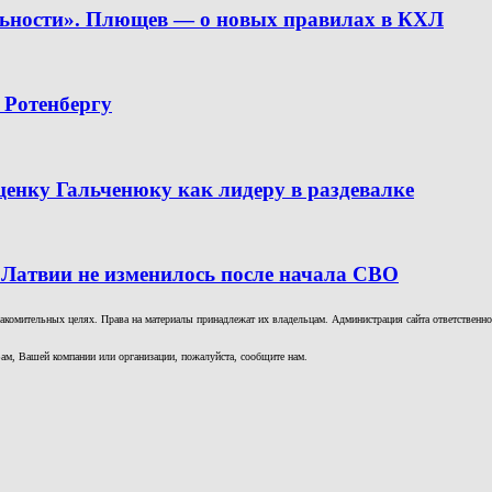
льности». Плющев — о новых правилах в КХЛ
 Ротенбергу
ценку Гальченюку как лидеру в раздевалке
 Латвии не изменилось после начала СВО
комительных целях. Права на материалы принадлежат их владельцам. Администрация сайта ответственност
ам, Вашей компании или организации, пожалуйста, сообщите нам.