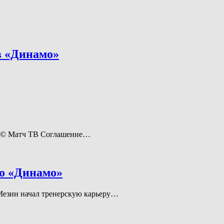
в «Динамо»
а. © Матч ТВ Соглашение…
го «Динамо»
Мезин начал тренерскую карьеру…