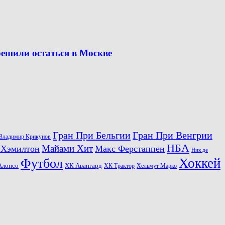
решили остаться в Москве
Гран При Бельгии
Гран При Венгрии
Владимир Крикунов
НБА
Майами Хит
 Хэмилтон
Макс Ферстаппен
Ник де
Хоккей
Футбол
ХК Авангард
Алонсо
ХК Трактор
Хельмут Марко