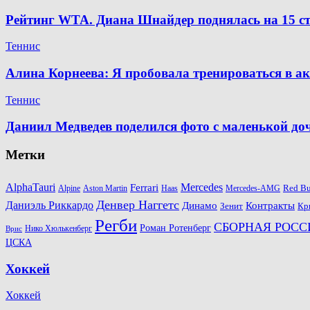
Рейтинг WTA. Диана Шнайдер поднялась на 15 ст
Теннис
Алина Корнеева: Я пробовала тренироваться в а
Теннис
Даниил Медведев поделился фото с маленькой д
Метки
AlphaTauri
Mercedes
Ferrari
Red Bu
Alpine
Aston Martin
Haas
Mercedes-AMG
Денвер Наггетс
Даниэль Риккардо
Динамо
Контракты
Зенит
Кр
Регби
СБОРНАЯ РОСС
Роман Ротенберг
Нико Хюлькенберг
Врис
ЦСКА
Хоккей
Хоккей