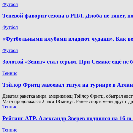
Футбол
Теневой фаворит сезона в РПЛ. Дзюба не тянет, 
Футбол
«Футбольными клубами владеют чудаки». Как ве
Футбол
Золотой «Зенит» стал серым. При Семаке ещё не 
Теннис
Тэйлор Фритц завоевал титул на турнире в Атлан
Девятая ракетка мира, американец Тэйлор Фритц, обыграл австр
Матч продолжался 2 часа 18 минут. Ранее спортсмены друг с д
Теннис
Рейтинг ATP. Александр Зверев поднялся на 16-
Теннис