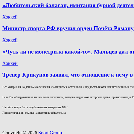
«Любительский балаган, имитация бурной деяте
Хоккей
Министр спорта РФ вручил орден Почёта Роману
Хоккей
«Чуть ли не монстрила какой-то». Мальцев дал о
Хоккей
Тренер Крикунов заявил, что отношение к нему в
Все материалы на данном сайте взяты из открытых источников и предоставляются исключительно в озна
Если Вы обнаружили на нашем сайте материалы, которые нарушают авторские права, принадлежащие В
На сайте могут быть опубликованы материалы 18+!
При цитировании ссылка на источник обязательна.
Copyright © 2026
Sport Group.