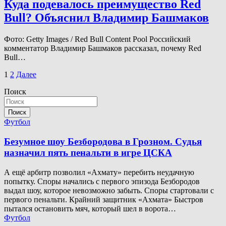
Куда подевалось преимущество Red
Bull? Объяснил Владимир Башмаков
Фото: Getty Images / Red Bull Content Pool Российский
комментатор Владимир Башмаков рассказал, почему Red
Bull…
Пагинация
1
2
Далее
записей
Поиск
Поиск
Футбол
Безумное шоу Безбородова в Грозном. Судья
назначил пять пенальти в игре ЦСКА
А ещё арбитр позволил «Ахмату» перебить неудачную
попытку. Споры начались с первого эпизода Безбородов
выдал шоу, которое невозможно забыть. Споры стартовали с
первого пенальти. Крайний защитник «Ахмата» Быстров
пытался остановить мяч, который шел в ворота…
Футбол