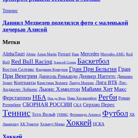
Теннис
Даниил Медведев поделился фото с маленькой
дочерью Алисой
Метки
AlphaTauri
Mercedes
Ferrari
Red
Alpine
Aston Martin
Haas
Mercedes-AMG
Баскетбол
Red Bull Racing
Bull
Алексей Сопин
Гран При Бельгии
Гран
Бостон Селтикс
Владимир Крикунов
При Венгрии
Денвер Наггетс
Даниэль Риккардо
Динамо
Лига ВТБ
Контракты
Ландо Норрис
Лос-
Зенит
Кристиан Хорнер
Майами Хит
Льюис Хэмилтон
Макс
Анджелес Лейкерс
Регби
НБА
Ферстаппен
Роман
Нико Хюлькенберг
Ник де Врис
СБОРНАЯ РОССИИ
Серхио Перес
Ротенберг
СКА
Теннис
Футбол
Тото Вольф
ХК
Фернандо Алонсо
УНИКС
Хоккей
Авангард
ЦСКА
ХК Трактор
Хельмут Марко
Хоккей