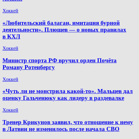
Хоккей
«Любительский балаган, имитация бурной
деятельности». Плющев — о новых правилах
в КХЛ
Хоккей
Министр спорта РФ вручил орден Почёта
Роману Ротенбергу
Хоккей
«Чуть ли не монстрила какой-то». Мальцев дал
оценку Гальченюку как лидеру в раздевалке
Хоккей
Тренер Крикунов заявил, что отношение к нему
в Латвии не изменилось после начала СВО