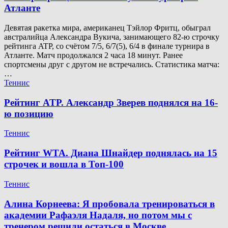
Атланте
Девятая ракетка мира, американец Тэйлор Фритц, обыграл
австралийца Александра Вукича, занимающего 82-ю строчку
рейтинга ATP, со счётом 7/5, 6/7(5), 6/4 в финале турнира в
Атланте. Матч продолжался 2 часа 18 минут. Ранее
спортсмены друг с другом не встречались. Статистика матча:
…
Теннис
Рейтинг ATP. Александр Зверев поднялся на 16-
ю позицию
Теннис
Рейтинг WTA. Диана Шнайдер поднялась на 15
строчек и вошла в Топ-100
Теннис
Алина Корнеева: Я пробовала тренироваться в
академии Рафаэля Надаля, но потом мы с
тренером решили остаться в Москве