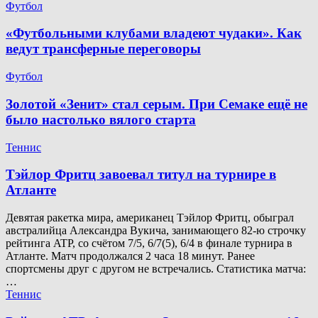
Футбол
«Футбольными клубами владеют чудаки». Как
ведут трансферные переговоры
Футбол
Золотой «Зенит» стал серым. При Семаке ещё не
было настолько вялого старта
Теннис
Тэйлор Фритц завоевал титул на турнире в
Атланте
Девятая ракетка мира, американец Тэйлор Фритц, обыграл
австралийца Александра Вукича, занимающего 82-ю строчку
рейтинга ATP, со счётом 7/5, 6/7(5), 6/4 в финале турнира в
Атланте. Матч продолжался 2 часа 18 минут. Ранее
спортсмены друг с другом не встречались. Статистика матча:
…
Теннис