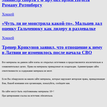
Роману Ротенбергу
Хоккей
«Чуть ли не монстрила какой-то». Мальцев дал
оценку Гальченюку как лидеру в раздевалке
Хоккей
Тренер Крикунов заявил, что отношение к нему
в Латвии не изменилось после начала СВО
Все материалы на данном сайте взяты из открытых источников и предоставляются исключительно в
ознакомительных целях. Права на материалы принадлежат их владельцам. Администрация сайта
ответственности за содержание материала не несет.
Если Вы обнаружили на нашем сайте материалы, которые нарушают авторские права, принадлежащие
Вам, Вашей компании или организации, пожалуйста, сообщите нам.
На сайте могут быть опубликованы материалы 18+!
При цитировании ссылка на источник обязательна.