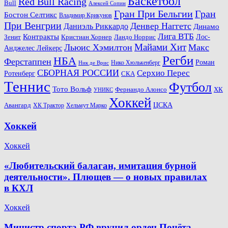
Баскетбол
Red Bull Racing
Bull
Алексей Сопин
Гран При Бельгии
Гран
Бостон Селтикс
Владимир Крикунов
При Венгрии
Денвер Наггетс
Даниэль Риккардо
Динамо
Лига ВТБ
Контракты
Ландо Норрис
Лос-
Зенит
Кристиан Хорнер
Майами Хит
Льюис Хэмилтон
Макс
Анджелес Лейкерс
Регби
НБА
Ферстаппен
Роман
Нико Хюлькенберг
Ник де Врис
СБОРНАЯ РОССИИ
Серхио Перес
Ротенберг
СКА
Теннис
Футбол
Тото Вольф
ХК
Фернандо Алонсо
УНИКС
Хоккей
Авангард
ЦСКА
ХК Трактор
Хельмут Марко
Хоккей
Хоккей
«Любительский балаган, имитация бурной
деятельности». Плющев — о новых правилах
в КХЛ
Хоккей
Министр спорта РФ вручил орден Почёта