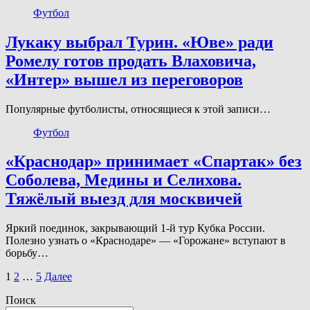
Футбол
Лукаку выбрал Турин. «Юве» ради
Ромелу готов продать Влаховича,
«Интер» вышел из переговоров
Популярные футболисты, относящиеся к этой записи…
Футбол
«Краснодар» принимает «Спартак» без
Соболева, Медины и Селихова.
Тяжёлый выезд для москвичей
Яркий поединок, закрывающий 1-й тур Кубка России.
Полезно узнать о «Краснодаре» — «Горожане» вступают в
борьбу…
Пагинация
1
2
…
5
Далее
записей
Поиск