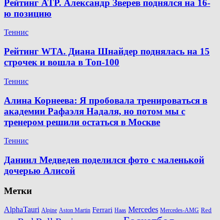
Рейтинг ATP. Александр Зверев поднялся на 16-
ю позицию
Теннис
Рейтинг WTA. Диана Шнайдер поднялась на 15
строчек и вошла в Топ-100
Теннис
Алина Корнеева: Я пробовала тренироваться в
академии Рафаэля Надаля, но потом мы с
тренером решили остаться в Москве
Теннис
Даниил Медведев поделился фото с маленькой
дочерью Алисой
Метки
AlphaTauri
Mercedes
Ferrari
Red
Alpine
Aston Martin
Haas
Mercedes-AMG