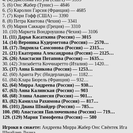
5. (6) Онс Жабер (Тунис) — 4846
6. (5) Каролин Гарсия (Франция) — 4685
7. (7) Кори Гофф (США) — 3390
8. (8) Петра Квитова (Чехия) — 3341
9. (9) Мария Саккари (Греция) — 3310
10. (10) Маркета Вондроушова (Чехия) — 3106
11. (11) Дарья Касаткина (Россия) — 3015
14. (14) Вероника Кудерметова (Россия) — 2570…
18.
(17) Людмила Самсонова (Россия) — 2315…
21.
(21) Екатерина Александрова (Россия) — 2125…
26. (26) Анастасия Потапова (Россия) — 1635…
30. (42) Элизабетта Коччиаретто (Италия) — 1420…
35. (37) Анна Блинкова (Россия) — 1253…
42. (60) Аранта Рус (Нидерланды) — 1182…
61. (84) Клара Бюрель (Франция) — 932…
62. (64) Мирра Андреева (Россия) — 930…
67.
(63) Анна Калинская (Россия) — 903
68.
(68) Элина Аванесян (Россия) — 901…
83. (82) Камилла Рахимова (Россия) — 817…
86.
(101) Диана Шнайдер (Россия) — 785…
100. (98) Анастасия Павлюченкова (Россия) — 719
…
129. (129) Мария Тимофеева (Россия) — 580
Игроки в сюжете:
Андреева Мирра Жабер Онс Свёнтек Ига
Шнайдер Диана