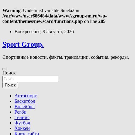
Warning
: Undefined variable $meta2 in
/var/www/user686484/data/www/sgroup-nn.ru/wp-
content/themes/newscard/functions.php
on line
285
Перейти
Воскресенье, 9 августа, 2026
к
содержимому
Sport Group.
Спортивные новости, факты, трансляции, события, рекорды.
Поиск
Поиск
Автоспорт
Баскетбол
Волейбол
Регби
Теннис
Футбол
Хоккей
Карта сайта