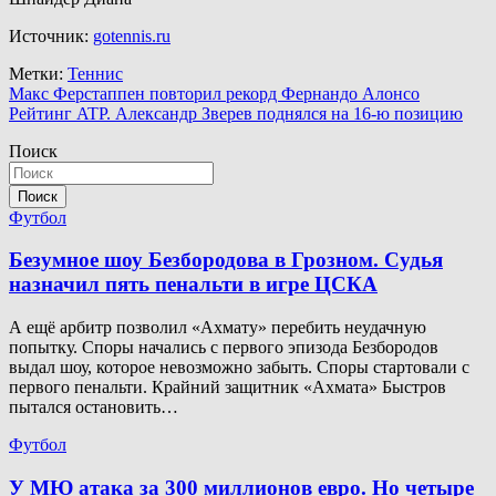
Источник:
gotennis.ru
Метки:
Теннис
Навигация
Макс Ферстаппен повторил рекорд Фернандо Алонсо
Рейтинг ATP. Александр Зверев поднялся на 16-ю позицию
по
Поиск
записям
Поиск
Футбол
Безумное шоу Безбородова в Грозном. Судья
назначил пять пенальти в игре ЦСКА
А ещё арбитр позволил «Ахмату» перебить неудачную
попытку. Споры начались с первого эпизода Безбородов
выдал шоу, которое невозможно забыть. Споры стартовали с
первого пенальти. Крайний защитник «Ахмата» Быстров
пытался остановить…
Футбол
У МЮ атака за 300 миллионов евро. Но четыре