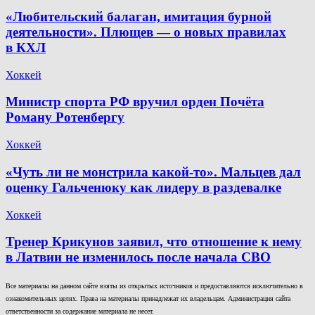
«Любительский балаган, имитация бурной
деятельности». Плющев — о новых правилах
в КХЛ
Хоккей
Министр спорта РФ вручил орден Почёта
Роману Ротенбергу
Хоккей
«Чуть ли не монстрила какой-то». Мальцев дал
оценку Гальченюку как лидеру в раздевалке
Хоккей
Тренер Крикунов заявил, что отношение к нему
в Латвии не изменилось после начала СВО
Все материалы на данном сайте взяты из открытых источников и предоставляются исключительно в
ознакомительных целях. Права на материалы принадлежат их владельцам. Администрация сайта
ответственности за содержание материала не несет.