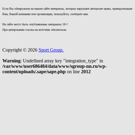
Если Вы обнаружили на нашем сайте материалы, которые нарушают авторские права, принадлежащие
Вам, Вашей компании или организации, пожалуйста, сообщите нам.
На сайте могут быть опубликованы материалы 18+!
При цитировании ссылка на источник обязательна.
Copyright © 2026
Sport Group.
Warning
: Undefined array key "integration_type" in
/var/www/user686484/data/www/sgroup-nn.ru/wp-
content/uploads/.sape/sape.php
on line
2012