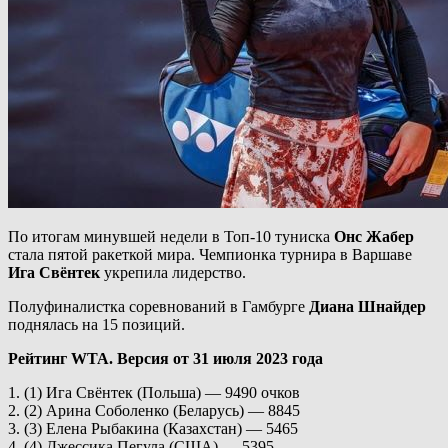
По итогам минувшей недели в Топ-10 туниска
Онс Жабер
стала пятой ракеткой мира. Чемпионка турнира в Варшаве
Ига Свёнтек
укрепила лидерство.
Полуфиналистка соревнований в Гамбурге
Диана Шнайдер
поднялась на 15 позиций.
Рейтинг WTA. Версия от 31 июля 2023 года
1. (1) Ига Свёнтек (Польша) — 9490 очков
2. (2) Арина Соболенко (Беларусь) — 8845
3. (3) Елена Рыбакина (Казахстан) — 5465
4. (4) Джессика Пегула (США) — 5395