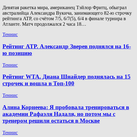
Девятая ракетка мира, американец Тэйлор Фритц, обыграл
австралийца Александра Вукича, занимающего 82-ю строчку
рейтинга ATP, со счётом 7/5, 6/7(5), 6/4 в финале турнира в
Атланте. Матч продолжался 2 часа 18…
Теннис
Рейтинг ATP. Александр Зверев поднялся на 16-
ю позицию
Теннис
Рейтинг WTA. Диана Шнайдер поднялась на 15
строчек и вошла в Топ-100
Теннис
Алина Корнеева: Я пробовала тренироваться в
академии Рафаэля Надаля, но потом мы с
тренером решили остаться в Москве
Теннис