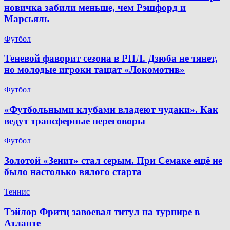
новичка забили меньше, чем Рэшфорд и
Марсьяль
Футбол
Теневой фаворит сезона в РПЛ. Дзюба не тянет,
но молодые игроки тащат «Локомотив»
Футбол
«Футбольными клубами владеют чудаки». Как
ведут трансферные переговоры
Футбол
Золотой «Зенит» стал серым. При Семаке ещё не
было настолько вялого старта
Теннис
Тэйлор Фритц завоевал титул на турнире в
Атланте