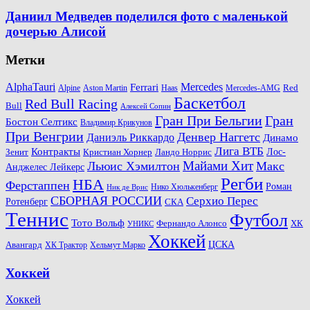
Даниил Медведев поделился фото с маленькой
дочерью Алисой
Метки
AlphaTauri
Mercedes
Ferrari
Red
Alpine
Aston Martin
Haas
Mercedes-AMG
Баскетбол
Red Bull Racing
Bull
Алексей Сопин
Гран При Бельгии
Гран
Бостон Селтикс
Владимир Крикунов
При Венгрии
Денвер Наггетс
Даниэль Риккардо
Динамо
Лига ВТБ
Контракты
Ландо Норрис
Лос-
Зенит
Кристиан Хорнер
Майами Хит
Льюис Хэмилтон
Макс
Анджелес Лейкерс
Регби
НБА
Ферстаппен
Роман
Нико Хюлькенберг
Ник де Врис
СБОРНАЯ РОССИИ
Серхио Перес
Ротенберг
СКА
Теннис
Футбол
Тото Вольф
ХК
Фернандо Алонсо
УНИКС
Хоккей
Авангард
ЦСКА
ХК Трактор
Хельмут Марко
Хоккей
Хоккей