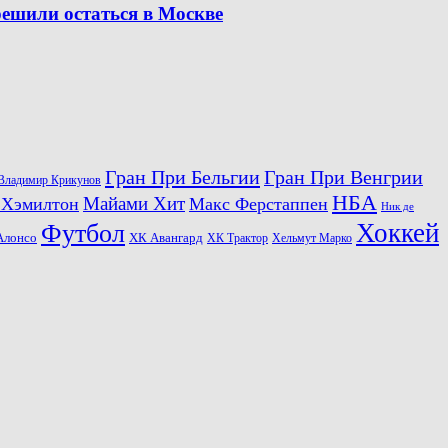
решили остаться в Москве
Гран При Бельгии
Гран При Венгрии
Владимир Крикунов
НБА
Майами Хит
 Хэмилтон
Макс Ферстаппен
Ник де
Хоккей
Футбол
ХК Авангард
Алонсо
ХК Трактор
Хельмут Марко