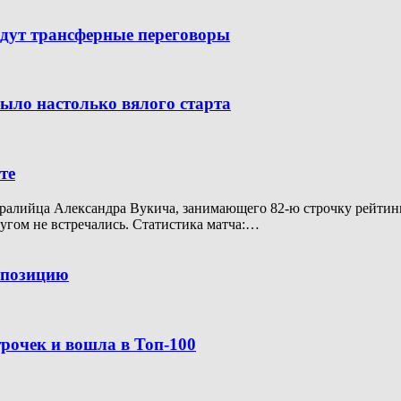
дут трансферные переговоры
было настолько вялого старта
те
алийца Александра Вукича, занимающего 82-ю строчку рейтинга A
ругом не встречались. Статистика матча:…
ю позицию
рочек и вошла в Топ-100