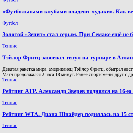
«Футбольными клубами владеют чудаки». Как ве
Футбол
Золотой «Зенит» стал серым. При Семаке ещё не 
Теннис
Тэйлор Фритц завоевал титул на турнире в Атлан
Девятая ракетка мира, американец Тэйлор Фритц, обыграл австр
Матч продолжался 2 часа 18 минут. Ранее спортсмены друг с д
Теннис
Рейтинг ATP. Александр Зверев поднялся на 16-
Теннис
Рейтинг WTA. Диана Шнайдер поднялась на 15 ст
Теннис