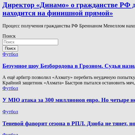
Директор «Динамо» о гражданстве РФ дл
находится на финишной прямой»
Процесс получения гражданства РФ Бреннаном Менеллом нахо
Поиск
Поиск
Футбол
Безумное шоу Безбородова в Грозном. Судья наз
А ещё арбитр позволил «Ахмату» перебить неудачную попытку. 
Крайний защитник «Ахмата» Быстров пытался остановить мяч
Футбол
У МЮ атака за 300 миллионов евро. Но четыре 
Футбол
Теневой фаворит сезона в РПЛ. Дзюба не тянет, 
Футбол