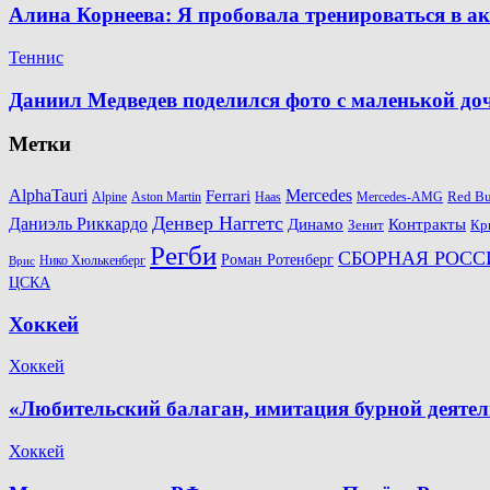
Алина Корнеева: Я пробовала тренироваться в а
Теннис
Даниил Медведев поделился фото с маленькой д
Метки
AlphaTauri
Mercedes
Ferrari
Red Bu
Alpine
Aston Martin
Haas
Mercedes-AMG
Денвер Наггетс
Даниэль Риккардо
Динамо
Контракты
Зенит
Кр
Регби
СБОРНАЯ РОСС
Роман Ротенберг
Нико Хюлькенберг
Врис
ЦСКА
Хоккей
Хоккей
«Любительский балаган, имитация бурной деяте
Хоккей