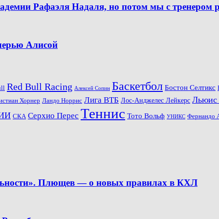
кадемии Рафаэля Надаля, но потом мы с тренером 
очерью Алисой
Баскетбол
Red Bull Racing
Бостон Селтикс
ll
Алексей Сопин
Льюис
Лига ВТБ
Ландо Норрис
Лос-Анджелес Лейкерс
истиан Хорнер
Теннис
ИИ
Серхио Перес
Тото Вольф
СКА
Фернандо 
УНИКС
льности». Плющев — о новых правилах в КХЛ