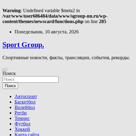
Warning
: Undefined variable $meta2 in
/var/www/user686484/data/www/sgroup-nn.ru/wp-
content/themes/newscard/functions.php
on line
285
Перейти
Понедельник, 10 августа, 2026
к
содержимому
Sport Group.
Спортивные новости, факты, трансляции, события, рекорды.
Поиск
Поиск
Автоспорт
Баскетбол
Волейбол
Регби
Теннис
Футбол
Хоккей
Карта сайта