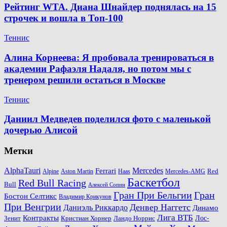
Рейтинг WTA. Диана Шнайдер поднялась на 15
строчек и вошла в Топ-100
Теннис
Алина Корнеева: Я пробовала тренироваться в
академии Рафаэля Надаля, но потом мы с
тренером решили остаться в Москве
Теннис
Даниил Медведев поделился фото с маленькой
дочерью Алисой
Метки
AlphaTauri
Mercedes
Ferrari
Red
Alpine
Aston Martin
Haas
Mercedes-AMG
Баскетбол
Red Bull Racing
Bull
Алексей Сопин
Гран При Бельгии
Гран
Бостон Селтикс
Владимир Крикунов
При Венгрии
Денвер Наггетс
Даниэль Риккардо
Динамо
Лига ВТБ
Контракты
Ландо Норрис
Лос-
Зенит
Кристиан Хорнер