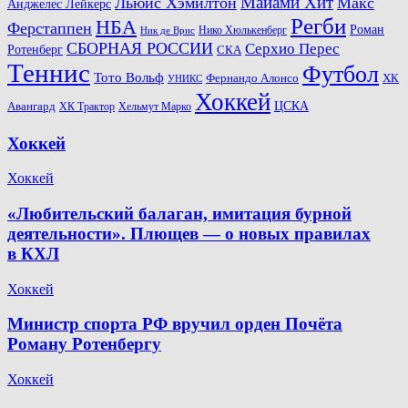
Майами Хит
Льюис Хэмилтон
Макс
Анджелес Лейкерс
Регби
НБА
Ферстаппен
Роман
Нико Хюлькенберг
Ник де Врис
СБОРНАЯ РОССИИ
Серхио Перес
Ротенберг
СКА
Теннис
Футбол
Тото Вольф
ХК
Фернандо Алонсо
УНИКС
Хоккей
Авангард
ЦСКА
ХК Трактор
Хельмут Марко
Хоккей
Хоккей
«Любительский балаган, имитация бурной
деятельности». Плющев — о новых правилах
в КХЛ
Хоккей
Министр спорта РФ вручил орден Почёта
Роману Ротенбергу
Хоккей