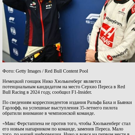
Фото: Getty Images / Red Bull Content Pool
Немецкий гонщик Нико Хюлькенберг является
потенциальным кандидатом на место Серхио Переса в Red
Bull Racing в 2024 году, сообщил F1-Insider.
По сведениям корреспондентов издания Ральфа Баха и Бьянки
Гарлофф, на успешные выступления 35-летнего пилота
обратили внимание в чемпионской команде.
«Макс Ферстаппена не против того, чтобы Хюлькенберг стал
его новым напарником по команде, заменив Переса. Мало
того, по нашей информации, Нико и вовсе на первом месте в