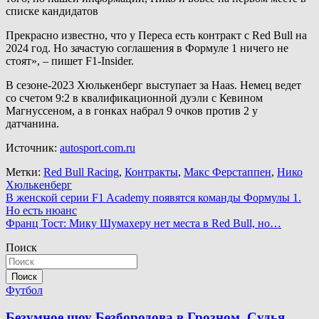
списке кандидатов
Прекрасно известно, что у Переса есть контракт с Red Bull на
2024 год. Но зачастую соглашения в Формуле 1 ничего не
стоят», – пишет F1-Insider.
В сезоне-2023 Хюлькенберг выступает за Haas. Немец ведет
со счетом 9:2 в квалификационной дуэли с Кевином
Магнуссеном, а в гонках набрал 9 очков против 2 у
датчанина.
Источник:
autosport.com.ru
Метки:
Red Bull Racing
,
Контракты
,
Макс Ферстаппен
,
Нико
Хюлькенберг
Навигация
В женской серии F1 Academy появятся команды Формулы 1.
Но есть нюанс
по
Франц Тост: Мику Шумахеру нет места в Red Bull, но…
записям
Поиск
Поиск
Футбол
Безумное шоу Безбородова в Грозном. Судья