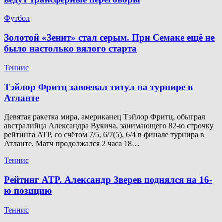
Футбол
Золотой «Зенит» стал серым. При Семаке ещё не
было настолько вялого старта
Теннис
Тэйлор Фритц завоевал титул на турнире в
Атланте
Девятая ракетка мира, американец Тэйлор Фритц, обыграл
австралийца Александра Вукича, занимающего 82-ю строчку
рейтинга ATP, со счётом 7/5, 6/7(5), 6/4 в финале турнира в
Атланте. Матч продолжался 2 часа 18…
Теннис
Рейтинг ATP. Александр Зверев поднялся на 16-
ю позицию
Теннис