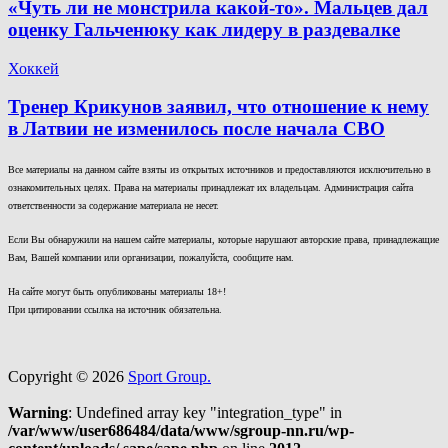
«Чуть ли не монстрила какой-то». Мальцев дал
оценку Гальченюку как лидеру в раздевалке
Хоккей
Тренер Крикунов заявил, что отношение к нему
в Латвии не изменилось после начала СВО
Все материалы на данном сайте взяты из открытых источников и предоставляются исключительно в
ознакомительных целях. Права на материалы принадлежат их владельцам. Администрация сайта
ответственности за содержание материала не несет.
Если Вы обнаружили на нашем сайте материалы, которые нарушают авторские права, принадлежащие
Вам, Вашей компании или организации, пожалуйста, сообщите нам.
На сайте могут быть опубликованы материалы 18+!
При цитировании ссылка на источник обязательна.
Copyright © 2026
Sport Group.
Warning
: Undefined array key "integration_type" in
/var/www/user686484/data/www/sgroup-nn.ru/wp-