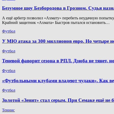
Безумное шоу Безбородова в Грозном. Судья наз
А ещё арбитр позволил «Ахмату» перебить неудачную попытку. 
Крайний защитник «Ахмата» Быстров пытался остановить…
Футбол
У МЮ атака за 300 миллионов евро. Но четыре 
Футбол
Теневой фаворит сезона в РПЛ. Дзюба не тянет, 
Футбол
«Футбольными клубами владеют чудаки». Как ве
Футбол
Золотой «Зенит» стал серым. При Семаке ещё не 
Теннис