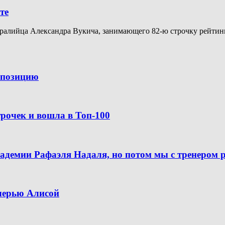
те
алийца Александра Вукича, занимающего 82-ю строчку рейтинга A
ю позицию
рочек и вошла в Топ-100
кадемии Рафаэля Надаля, но потом мы с тренером 
очерью Алисой