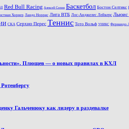
Баскетбол
Red Bull Racing
Бостон Селтикс
ll
Алексей Сопин
Льюис
Лига ВТБ
Ландо Норрис
Лос-Анджелес Лейкерс
истиан Хорнер
Теннис
ИИ
Серхио Перес
Тото Вольф
СКА
Фернандо 
УНИКС
льности». Плющев — о новых правилах в КХЛ
 Ротенбергу
ценку Гальченюку как лидеру в раздевалке