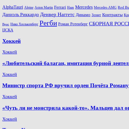
AlphaTauri
Mercedes
Ferrari
Red Bu
Alpine
Aston Martin
Haas
Mercedes-AMG
Денвер Наггетс
Даниэль Риккардо
Динамо
Контракты
Зенит
Кр
Регби
СБОРНАЯ РОСС
Роман Ротенберг
Нико Хюлькенберг
Врис
ЦСКА
Хоккей
Хоккей
«Любительский балаган, имитация бурной деяте
Хоккей
Министр спорта РФ вручил орден Почёта Роману
Хоккей
«Чуть ли не монстрила какой-то». Мальцев дал о
Хоккей