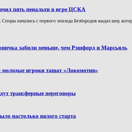
начил пять пенальти в игре ЦСКА
Споры начались с первого эпизода Безбородов выдал шоу, котор
новичка забили меньше, чем Рэшфорд и Марсьяль
но молодые игроки тащат «Локомотив»
дут трансферные переговоры
было настолько вялого старта