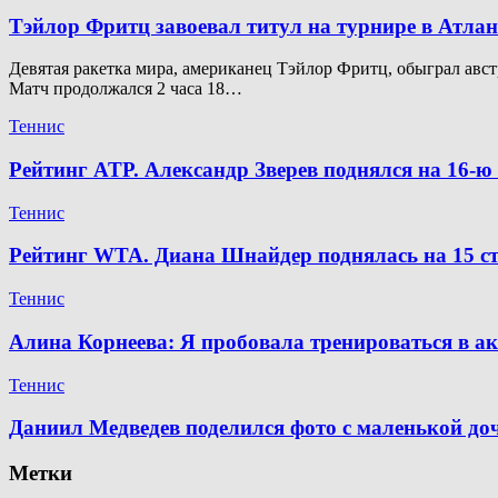
Тэйлор Фритц завоевал титул на турнире в Атлан
Девятая ракетка мира, американец Тэйлор Фритц, обыграл австр
Матч продолжался 2 часа 18…
Теннис
Рейтинг ATP. Александр Зверев поднялся на 16-
Теннис
Рейтинг WTA. Диана Шнайдер поднялась на 15 ст
Теннис
Алина Корнеева: Я пробовала тренироваться в а
Теннис
Даниил Медведев поделился фото с маленькой д
Метки