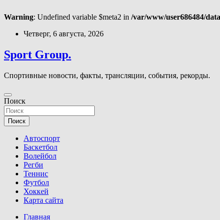
Warning
: Undefined variable $meta2 in
/var/www/user686484/data
Перейти
Четверг, 6 августа, 2026
к
содержимому
Sport Group.
Спортивные новости, факты, трансляции, события, рекорды.
Поиск
Поиск
Автоспорт
Баскетбол
Волейбол
Регби
Теннис
Футбол
Хоккей
Карта сайта
Главная