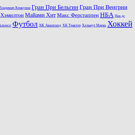
Гран При Бельгии
Гран При Венгрии
Владимир Крикунов
НБА
Майами Хит
 Хэмилтон
Макс Ферстаппен
Ник де
Хоккей
Футбол
ХК Авангард
Алонсо
ХК Трактор
Хельмут Марко