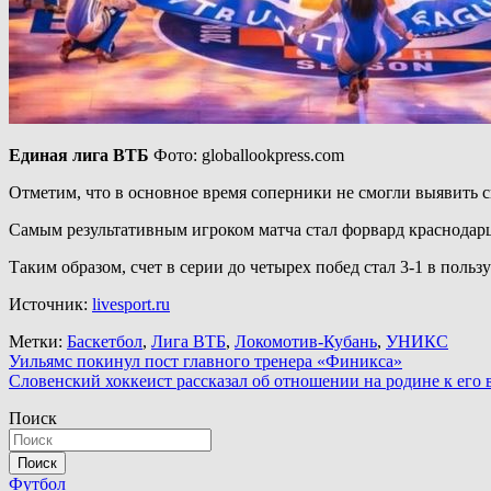
Единая лига ВТБ
Фото: globallookpress.com
Отметим, что в основное время соперники не смогли выявить 
Самым результативным игроком матча стал форвард краснодар
Таким образом, счет в серии до четырех побед стал 3-1 в поль
Источник:
livesport.ru
Метки:
Баскетбол
,
Лига ВТБ
,
Локомотив-Кубань
,
УНИКС
Навигация
Уильямс покинул пост главного тренера «Финикса»
Словенский хоккеист рассказал об отношении на родине к ег
по
Поиск
записям
Поиск
Футбол