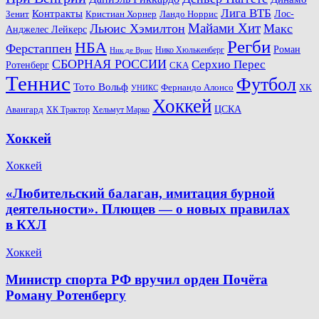
Лига ВТБ
Контракты
Ландо Норрис
Лос-
Зенит
Кристиан Хорнер
Майами Хит
Льюис Хэмилтон
Макс
Анджелес Лейкерс
Регби
НБА
Ферстаппен
Роман
Нико Хюлькенберг
Ник де Врис
СБОРНАЯ РОССИИ
Серхио Перес
Ротенберг
СКА
Теннис
Футбол
Тото Вольф
ХК
Фернандо Алонсо
УНИКС
Хоккей
Авангард
ЦСКА
ХК Трактор
Хельмут Марко
Хоккей
Хоккей
«Любительский балаган, имитация бурной
деятельности». Плющев — о новых правилах
в КХЛ
Хоккей
Министр спорта РФ вручил орден Почёта
Роману Ротенбергу