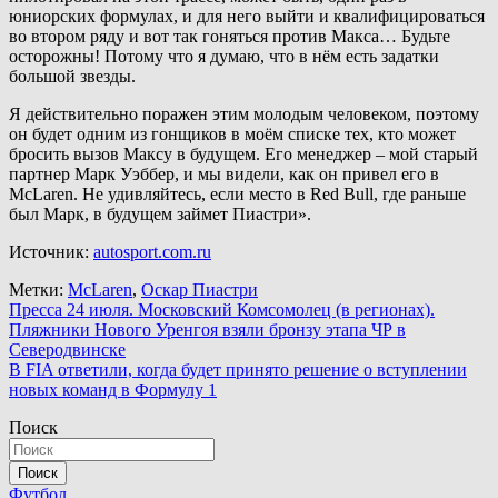
юниорских формулах, и для него выйти и квалифицироваться
во втором ряду и вот так гоняться против Макса… Будьте
осторожны! Потому что я думаю, что в нём есть задатки
большой звезды.
Я действительно поражен этим молодым человеком, поэтому
он будет одним из гонщиков в моём списке тех, кто может
бросить вызов Максу в будущем. Его менеджер – мой старый
партнер Марк Уэббер, и мы видели, как он привел его в
McLaren. Не удивляйтесь, если место в Red Bull, где раньше
был Марк, в будущем займет Пиастри».
Источник:
autosport.com.ru
Метки:
McLaren
,
Оскар Пиастри
Навигация
Пресса 24 июля. Московский Комсомолец (в регионах).
Пляжники Нового Уренгоя взяли бронзу этапа ЧР в
по
Северодвинске
записям
В FIA ответили, когда будет принято решение о вступлении
новых команд в Формулу 1
Поиск
Поиск
Футбол