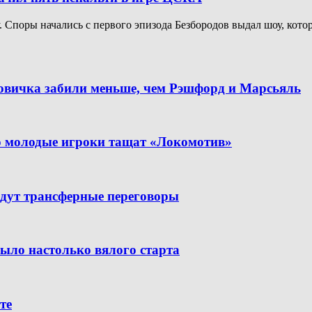
Споры начались с первого эпизода Безбородов выдал шоу, котор
новичка забили меньше, чем Рэшфорд и Марсьяль
но молодые игроки тащат «Локомотив»
дут трансферные переговоры
было настолько вялого старта
те