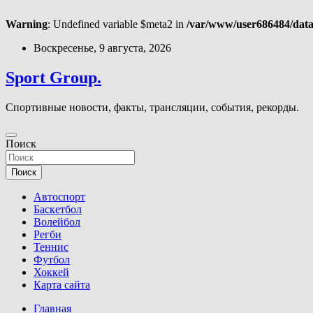
Warning
: Undefined variable $meta2 in
/var/www/user686484/data
Перейти
Воскресенье, 9 августа, 2026
к
содержимому
Sport Group.
Спортивные новости, факты, трансляции, события, рекорды.
Поиск
Поиск
Автоспорт
Баскетбол
Волейбол
Регби
Теннис
Футбол
Хоккей
Карта сайта
Главная