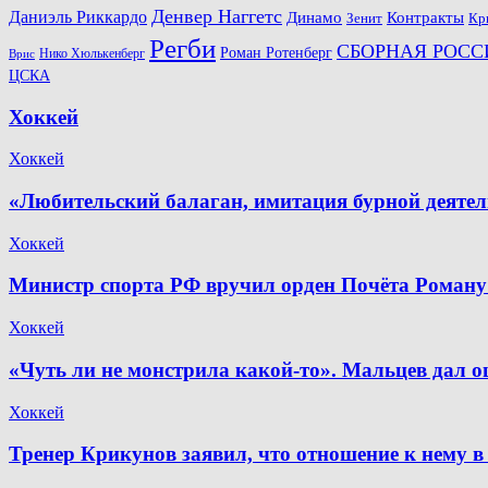
Денвер Наггетс
Даниэль Риккардо
Динамо
Контракты
Зенит
Кр
Регби
СБОРНАЯ РОСС
Роман Ротенберг
Нико Хюлькенберг
Врис
ЦСКА
Хоккей
Хоккей
«Любительский балаган, имитация бурной деяте
Хоккей
Министр спорта РФ вручил орден Почёта Роману
Хоккей
«Чуть ли не монстрила какой-то». Мальцев дал о
Хоккей
Тренер Крикунов заявил, что отношение к нему в