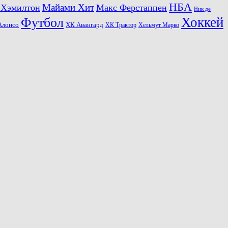
НБА
Майами Хит
 Хэмилтон
Макс Ферстаппен
Ник де
Хоккей
Футбол
ХК Авангард
Алонсо
ХК Трактор
Хельмут Марко