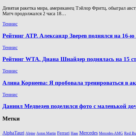
Девятая ракетка мира, американец Тэйлор Фритц, обыграл австр
Матч продолжался 2 часа 18…
Теннис
Рейтинг ATP. Александр Зверев поднялся на 16-
Теннис
Рейтинг WTA. Диана Шнайдер поднялась на 15 ст
Теннис
Алина Корнеева: Я пробовала тренироваться в а
Теннис
Даниил Медведев поделился фото с маленькой д
Метки
AlphaTauri
Mercedes
Ferrari
Red Bu
Alpine
Aston Martin
Haas
Mercedes-AMG