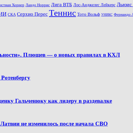
Льюис
Лига ВТБ
Ландо Норрис
Лос-Анджелес Лейкерс
истиан Хорнер
Теннис
ИИ
Серхио Перес
Тото Вольф
СКА
Фернандо 
УНИКС
льности». Плющев — о новых правилах в КХЛ
 Ротенбергу
ценку Гальченюку как лидеру в раздевалке
 Латвии не изменилось после начала СВО