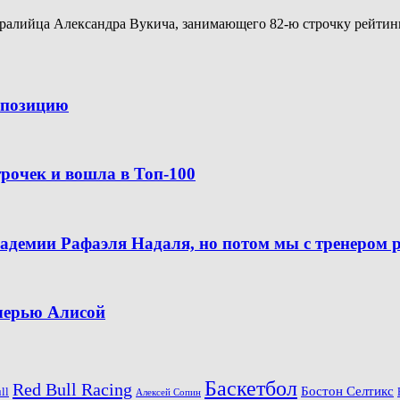
алийца Александра Вукича, занимающего 82-ю строчку рейтинга A
ю позицию
рочек и вошла в Топ-100
кадемии Рафаэля Надаля, но потом мы с тренером 
очерью Алисой
Баскетбол
Red Bull Racing
Бостон Селтикс
ll
Алексей Сопин