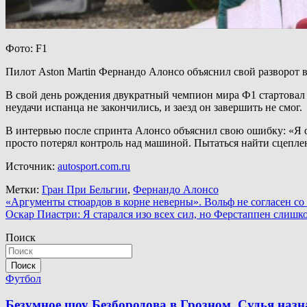
Фото: F1
Пилот Aston Martin Фернандо Алонсо объяснил свой разворот в 
В свой день рождения двукратный чемпион мира Ф1 стартовал с
неудачи испанца не закончились, и заезд он завершить не смог.
В интервью после спринта Алонсо объяснил свою ошибку: «Я о
просто потерял контроль над машиной. Пытаться найти сцеплени
Источник:
autosport.com.ru
Метки:
Гран При Бельгии
,
Фернандо Алонсо
Навигация
«Аргументы стюардов в корне неверны». Вольф не согласен с
Оскар Пиастри: Я старался изо всех сил, но Ферстаппен слишк
по
Поиск
записям
Поиск
Футбол
Безумное шоу Безбородова в Грозном. Судья наз