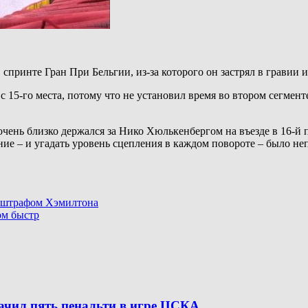
спринте Гран При Бельгии, из-за которого он застрял в гравии и
 15-го места, потому что не установил время во втором сегмент
чень близко держался за Нико Хюлькенбергом на въезде в 16-й 
е – и угадать уровень сцепления в каждом повороте – было непр
о штрафом Хэмилтона
ом быстр
начил пять пенальти в игре ЦСКА