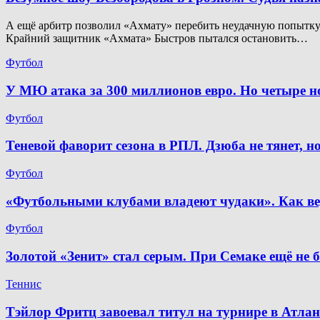
А ещё арбитр позволил «Ахмату» перебить неудачную попытку. 
Крайний защитник «Ахмата» Быстров пытался остановить…
Футбол
У МЮ атака за 300 миллионов евро. Но четыре 
Футбол
Теневой фаворит сезона в РПЛ. Дзюба не тянет, 
Футбол
«Футбольными клубами владеют чудаки». Как ве
Футбол
Золотой «Зенит» стал серым. При Семаке ещё не 
Теннис
Тэйлор Фритц завоевал титул на турнире в Атлан