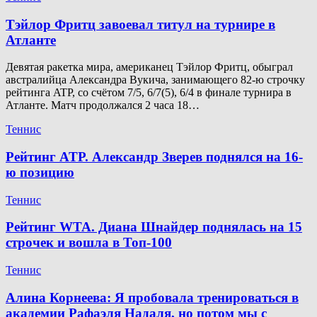
Тэйлор Фритц завоевал титул на турнире в
Атланте
Девятая ракетка мира, американец Тэйлор Фритц, обыграл
австралийца Александра Вукича, занимающего 82-ю строчку
рейтинга ATP, со счётом 7/5, 6/7(5), 6/4 в финале турнира в
Атланте. Матч продолжался 2 часа 18…
Теннис
Рейтинг ATP. Александр Зверев поднялся на 16-
ю позицию
Теннис
Рейтинг WTA. Диана Шнайдер поднялась на 15
строчек и вошла в Топ-100
Теннис
Алина Корнеева: Я пробовала тренироваться в
академии Рафаэля Надаля, но потом мы с