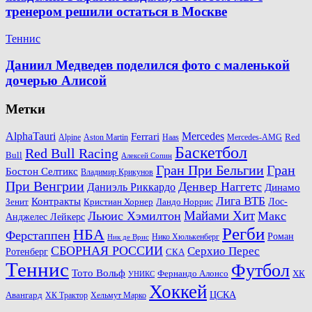
тренером решили остаться в Москве
Теннис
Даниил Медведев поделился фото с маленькой
дочерью Алисой
Метки
AlphaTauri
Mercedes
Ferrari
Red
Alpine
Aston Martin
Haas
Mercedes-AMG
Баскетбол
Red Bull Racing
Bull
Алексей Сопин
Гран При Бельгии
Гран
Бостон Селтикс
Владимир Крикунов
При Венгрии
Денвер Наггетс
Даниэль Риккардо
Динамо
Лига ВТБ
Контракты
Ландо Норрис
Лос-
Зенит
Кристиан Хорнер
Майами Хит
Льюис Хэмилтон
Макс
Анджелес Лейкерс
Регби
НБА
Ферстаппен
Роман
Нико Хюлькенберг
Ник де Врис
СБОРНАЯ РОССИИ
Серхио Перес
Ротенберг
СКА
Теннис
Футбол
Тото Вольф
ХК
Фернандо Алонсо
УНИКС
Хоккей
Авангард
ЦСКА
ХК Трактор
Хельмут Марко