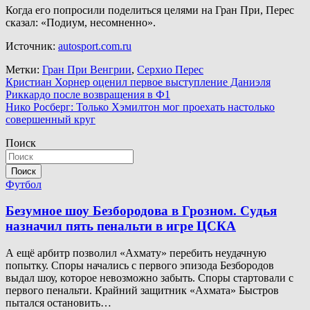
Когда его попросили поделиться целями на Гран При, Перес
сказал: «Подиум, несомненно».
Источник:
autosport.com.ru
Метки:
Гран При Венгрии
,
Серхио Перес
Навигация
Кристиан Хорнер оценил первое выступление Даниэля
Риккардо после возвращения в Ф1
по
Нико Росберг: Только Хэмилтон мог проехать настолько
записям
совершенный круг
Поиск
Поиск
Футбол
Безумное шоу Безбородова в Грозном. Судья
назначил пять пенальти в игре ЦСКА
А ещё арбитр позволил «Ахмату» перебить неудачную
попытку. Споры начались с первого эпизода Безбородов
выдал шоу, которое невозможно забыть. Споры стартовали с
первого пенальти. Крайний защитник «Ахмата» Быстров
пытался остановить…