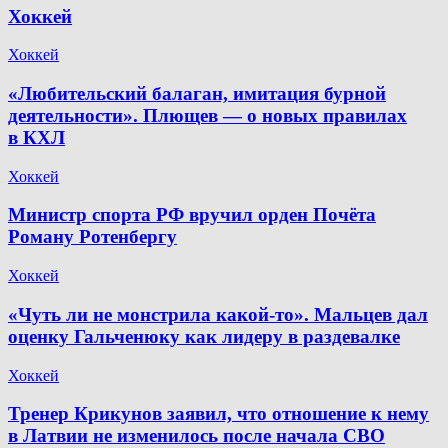
Хоккей
Хоккей
«Любительский балаган, имитация бурной
деятельности». Плющев — о новых правилах
в КХЛ
Хоккей
Министр спорта РФ вручил орден Почёта
Роману Ротенбергу
Хоккей
«Чуть ли не монстрила какой-то». Мальцев дал
оценку Гальченюку как лидеру в раздевалке
Хоккей
Тренер Крикунов заявил, что отношение к нему
в Латвии не изменилось после начала СВО