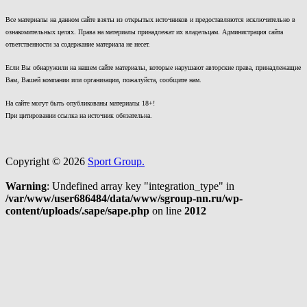
Все материалы на данном сайте взяты из открытых источников и предоставляются исключительно в
ознакомительных целях. Права на материалы принадлежат их владельцам. Администрация сайта
ответственности за содержание материала не несет.
Если Вы обнаружили на нашем сайте материалы, которые нарушают авторские права, принадлежащие
Вам, Вашей компании или организации, пожалуйста, сообщите нам.
На сайте могут быть опубликованы материалы 18+!
При цитировании ссылка на источник обязательна.
Copyright © 2026
Sport Group.
Warning
: Undefined array key "integration_type" in
/var/www/user686484/data/www/sgroup-nn.ru/wp-
content/uploads/.sape/sape.php
on line
2012