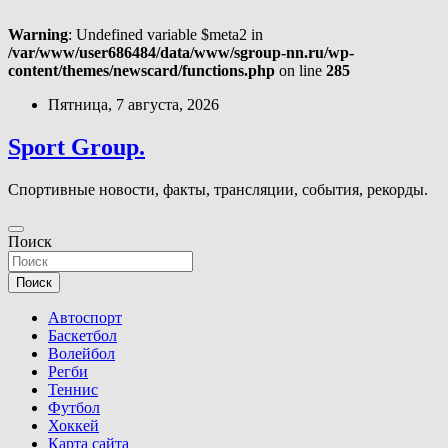
Warning
: Undefined variable $meta2 in
/var/www/user686484/data/www/sgroup-nn.ru/wp-
content/themes/newscard/functions.php
on line
285
Перейти
Пятница, 7 августа, 2026
к
содержимому
Sport Group.
Спортивные новости, факты, трансляции, события, рекорды.
Поиск
Поиск
Автоспорт
Баскетбол
Волейбол
Регби
Теннис
Футбол
Хоккей
Карта сайта