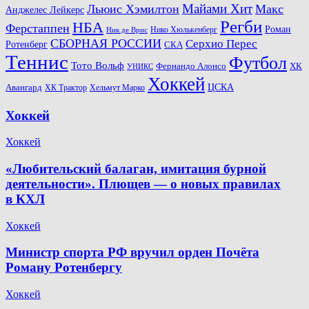
Майами Хит
Льюис Хэмилтон
Макс
Анджелес Лейкерс
Регби
НБА
Ферстаппен
Роман
Нико Хюлькенберг
Ник де Врис
СБОРНАЯ РОССИИ
Серхио Перес
Ротенберг
СКА
Теннис
Футбол
Тото Вольф
ХК
Фернандо Алонсо
УНИКС
Хоккей
Авангард
ЦСКА
ХК Трактор
Хельмут Марко
Хоккей
Хоккей
«Любительский балаган, имитация бурной
деятельности». Плющев — о новых правилах
в КХЛ
Хоккей
Министр спорта РФ вручил орден Почёта
Роману Ротенбергу
Хоккей