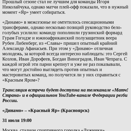
Прошлый сезоне стал не лучшим для команды Игоря
Николайчука, однако матчи плей-офф показали, что в нужный
момент «Яр» умеет собираться.
«Динамо» в межсезонье не омтетилось сенсационными
трансферами, однако несколько позиций руководство бело-
голубых усилило: команду пополнили грузинский форвард
Гурам Гогидзе и южноафриканский полузащитник веера
Рубен Либенберг, из «Славы» пришел опытный крайний
Александр Афанасьев. При этом у «Динамо» отличная
молодежь, за которой всегда интересно наблюдать: это Сергей
Козлов, Иван Дорофеев, Богдан Виноградов, Иван Чепрага. С
каждой игрой эти парни крепнут и уже не раз показывали,
что могут достойно выглядеть против опытных и
мастеровитых команд, но получится ли у них справиться с
«Красным Яром»?
Трансляция встречи будет доступна на телеканале «Матч!
Страна» и в официальном YouTube-канале Федерации регби
России.
«Динамо» – «Красный Яр» (Красноярск)
31 июля 19:00
Москва, стадион спортивного городка «Лужники»