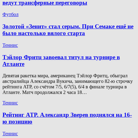
ведут трансферные переговоры
Футбол
Золотой «Зенит» стал серым. При Семаке ещё не
было настолько вялого старта
Теннис
Тэйлор Фритц завоевал титул на турнире в
Атланте
Девятая ракетка мира, американец Тэйлор Фритц, обыграл
австралийца Александра Вукича, занимающего 82-ю строчку
рейтинга ATP, со счётом 7/5, 6/7(5), 6/4 в финале турнира в
Атланте. Матч продолжался 2 часа 18…
Теннис
Рейтинг ATP. Александр Зверев поднялся на 16-
ю позицию
Теннис