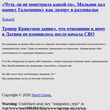
«Чуть ли не монстрила какой-то». Мальцев дал
оценку Гальченюку как лидеру в раздевалке
Хоккей
Тренер Крикунов заявил, что отношение к нему
в Латвии не изменилось после начала СВО
Все материалы на данном сайте взяты из открытых источников и предоставляются исключительно в
ознакомительных целях. Права на материалы принадлежат их владельцам. Администрация сайта
ответственности за содержание материала не несет.
Если Вы обнаружили на нашем сайте материалы, которые нарушают авторские права, принадлежащие
Вам, Вашей компании или организации, пожалуйста, сообщите нам.
На сайте могут быть опубликованы материалы 18+!
При цитировании ссылка на источник обязательна.
Copyright © 2026
Sport Group.
Warning
: Undefined array key "integration_type" in
/var/www/user686484/data/www/sgroup-nn.ru/wp-