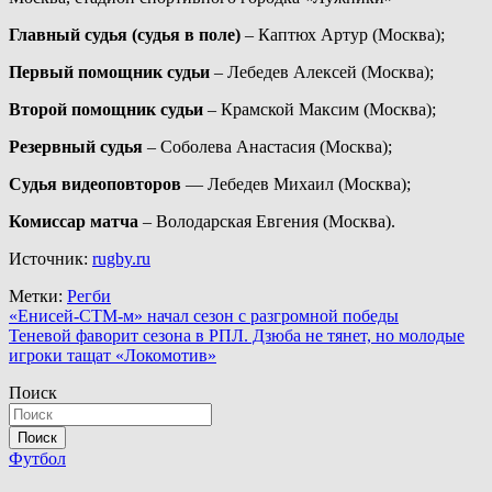
Главный судья (судья в поле)
– Каптюх Артур (Москва);
Первый помощник судьи
– Лебедев Алексей (Москва);
Второй помощник судьи
– Крамской Максим (Москва);
Резервный судья
– Соболева Анастасия (Москва);
Судья видеоповторов
— Лебедев Михаил (Москва);
Комиссар матча
– Володарская Евгения (Москва).
Источник:
rugby.ru
Метки:
Регби
Навигация
«Енисей-СТМ-м» начал сезон с разгромной победы
Теневой фаворит сезона в РПЛ. Дзюба не тянет, но молодые
по
игроки тащат «Локомотив»
записям
Поиск
Поиск
Футбол