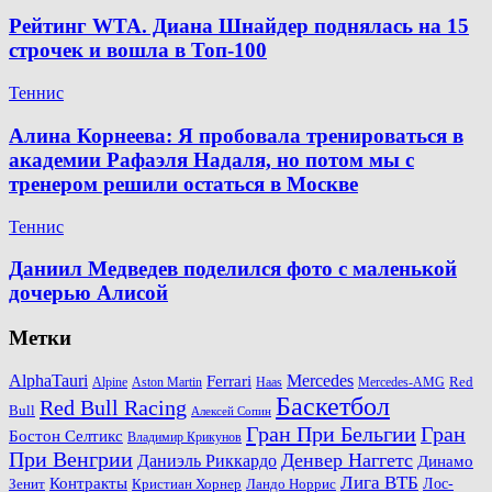
Рейтинг WTA. Диана Шнайдер поднялась на 15
строчек и вошла в Топ-100
Теннис
Алина Корнеева: Я пробовала тренироваться в
академии Рафаэля Надаля, но потом мы с
тренером решили остаться в Москве
Теннис
Даниил Медведев поделился фото с маленькой
дочерью Алисой
Метки
AlphaTauri
Mercedes
Ferrari
Red
Alpine
Aston Martin
Haas
Mercedes-AMG
Баскетбол
Red Bull Racing
Bull
Алексей Сопин
Гран При Бельгии
Гран
Бостон Селтикс
Владимир Крикунов
При Венгрии
Денвер Наггетс
Даниэль Риккардо
Динамо
Лига ВТБ
Контракты
Ландо Норрис
Лос-
Зенит
Кристиан Хорнер