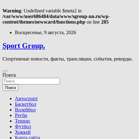
Warning
: Undefined variable $meta2 in
/var/www/user686484/data/www/sgroup-nn.ru/wp-
content/themes/newscard/functions.php
on line
285
Перейти
Воскресенье, 9 августа, 2026
к
содержимому
Sport Group.
Спортивные новости, факты, трансляции, события, рекорды.
Поиск
Поиск
Автоспорт
Баскетбол
Волейбол
Регби
Теннис
Футбол
Хоккей
Карта сайта