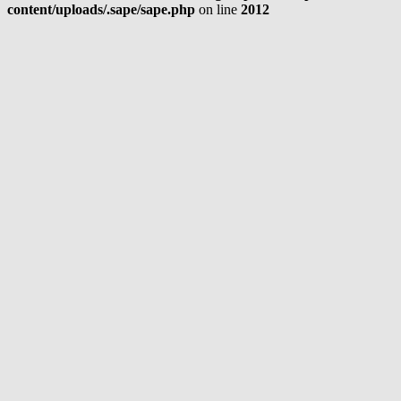
content/uploads/.sape/sape.php
on line
2012