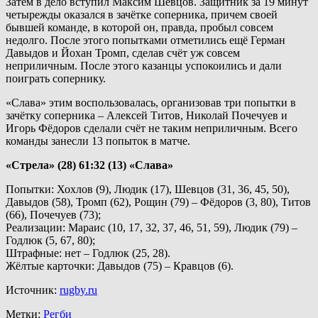
Затем в дело вступил Максим Шевцов. Защитник за 19 минут
четырежды оказался в зачётке соперника, причем своей
бывшей команде, в которой он, правда, пробыл совсем
недолго. После этого попытками отметились ещё Герман
Давыдов и Йохан Тромп, сделав счёт уж совсем
неприличным. После этого казанцы успокоились и дали
поиграть сопернику.
«Слава» этим воспользовалась, организовав три попытки в
зачётку соперника – Алексей Титов, Николай Почечуев и
Игорь Фёдоров сделали счёт не таким неприличным. Всего
команды занесли 13 попыток в матче.
«Стрела» (28) 61:32 (13) «Слава»
Попытки: Хохлов (9), Людик (17), Шевцов (31, 36, 45, 50),
Давыдов (58), Тромп (62), Рощин (79) – Фёдоров (3, 80), Титов
(66), Почечуев (73);
Реализации: Мараис (10, 17, 32, 37, 46, 51, 59), Людик (79) –
Годлюк (5, 67, 80);
Штрафные: нет – Годлюк (25, 28).
Жёлтые карточки: Давыдов (75) – Кравцов (6).
Источник:
rugby.ru
Метки:
Регби