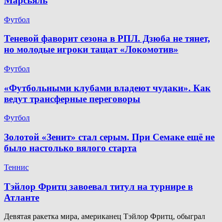
Марсьяль
Футбол
Теневой фаворит сезона в РПЛ. Дзюба не тянет,
но молодые игроки тащат «Локомотив»
Футбол
«Футбольными клубами владеют чудаки». Как
ведут трансферные переговоры
Футбол
Золотой «Зенит» стал серым. При Семаке ещё не
было настолько вялого старта
Теннис
Тэйлор Фритц завоевал титул на турнире в
Атланте
Девятая ракетка мира, американец Тэйлор Фритц, обыграл