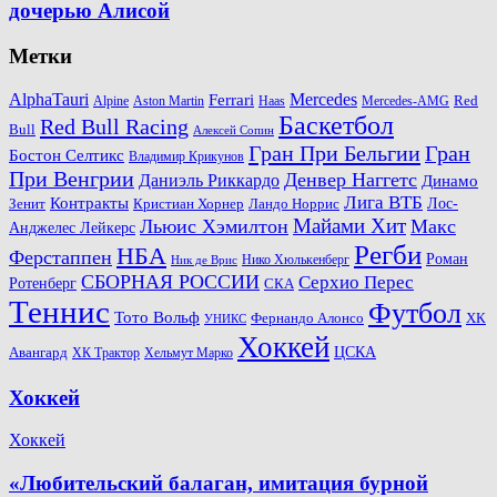
дочерью Алисой
Метки
AlphaTauri
Mercedes
Ferrari
Red
Alpine
Aston Martin
Haas
Mercedes-AMG
Баскетбол
Red Bull Racing
Bull
Алексей Сопин
Гран При Бельгии
Гран
Бостон Селтикс
Владимир Крикунов
При Венгрии
Денвер Наггетс
Даниэль Риккардо
Динамо
Лига ВТБ
Контракты
Ландо Норрис
Лос-
Зенит
Кристиан Хорнер
Майами Хит
Льюис Хэмилтон
Макс
Анджелес Лейкерс
Регби
НБА
Ферстаппен
Роман
Нико Хюлькенберг
Ник де Врис
СБОРНАЯ РОССИИ
Серхио Перес
Ротенберг
СКА
Теннис
Футбол
Тото Вольф
ХК
Фернандо Алонсо
УНИКС
Хоккей
Авангард
ЦСКА
ХК Трактор
Хельмут Марко
Хоккей
Хоккей
«Любительский балаган, имитация бурной