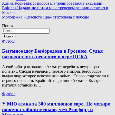
Навигация
Алина Корнеева: Я пробовала тренироваться в академии
Рафаэля Надаля, но потом мы с тренером решили остаться в
по
Москве
записям
Молодёжка «Красного Яра» стартовала с победы
Поиск
Поиск
Футбол
Безумное шоу Безбородова в Грозном. Судья
назначил пять пенальти в игре ЦСКА
А ещё арбитр позволил «Ахмату» перебить неудачную
попытку. Споры начались с первого эпизода Безбородов
выдал шоу, которое невозможно забыть. Споры стартовали с
первого пенальти. Крайний защитник «Ахмата» Быстров
пытался остановить…
Футбол
У МЮ атака за 300 миллионов евро. Но четыре
новичка забили меньше, чем Рэшфорд и