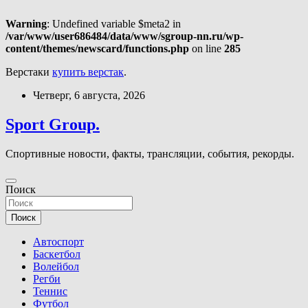
Warning
: Undefined variable $meta2 in
/var/www/user686484/data/www/sgroup-nn.ru/wp-
content/themes/newscard/functions.php
on line
285
Верстаки
купить верстак
.
Перейти
Четверг, 6 августа, 2026
к
содержимому
Sport Group.
Спортивные новости, факты, трансляции, события, рекорды.
Поиск
Поиск
Автоспорт
Баскетбол
Волейбол
Регби
Теннис
Футбол