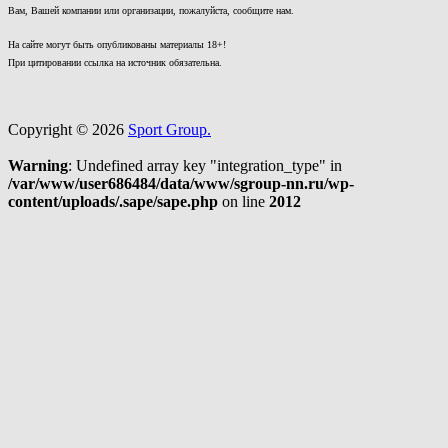
Вам, Вашей компании или организации, пожалуйста, сообщите нам.
На сайте могут быть опубликованы материалы 18+!
При цитировании ссылка на источник обязательна.
Copyright © 2026
Sport Group.
Warning
: Undefined array key "integration_type" in
/var/www/user686484/data/www/sgroup-nn.ru/wp-
content/uploads/.sape/sape.php
on line
2012