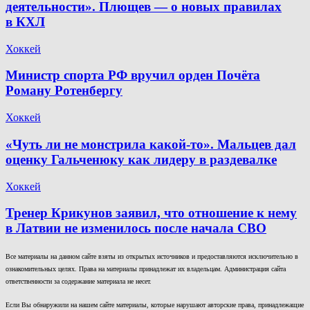
деятельности». Плющев — о новых правилах
в КХЛ
Хоккей
Министр спорта РФ вручил орден Почёта
Роману Ротенбергу
Хоккей
«Чуть ли не монстрила какой-то». Мальцев дал
оценку Гальченюку как лидеру в раздевалке
Хоккей
Тренер Крикунов заявил, что отношение к нему
в Латвии не изменилось после начала СВО
Все материалы на данном сайте взяты из открытых источников и предоставляются исключительно в
ознакомительных целях. Права на материалы принадлежат их владельцам. Администрация сайта
ответственности за содержание материала не несет.
Если Вы обнаружили на нашем сайте материалы, которые нарушают авторские права, принадлежащие