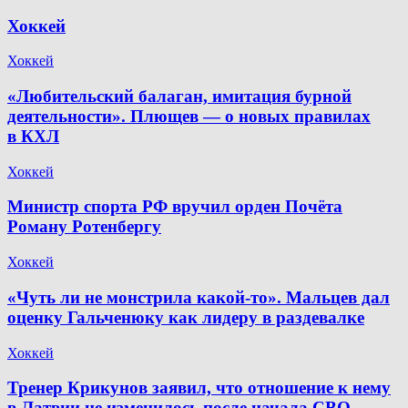
Хоккей
Хоккей
«Любительский балаган, имитация бурной
деятельности». Плющев — о новых правилах
в КХЛ
Хоккей
Министр спорта РФ вручил орден Почёта
Роману Ротенбергу
Хоккей
«Чуть ли не монстрила какой-то». Мальцев дал
оценку Гальченюку как лидеру в раздевалке
Хоккей
Тренер Крикунов заявил, что отношение к нему
в Латвии не изменилось после начала СВО