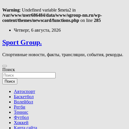
Warning
: Undefined variable $meta2 in
/var/www/user686484/data/www/sgroup-nn.ru/wp-
content/themes/newscard/functions.php
on line
285
Перейти
Четверг, 6 августа, 2026
к
содержимому
Sport Group.
Спортивные новости, факты, трансляции, события, рекорды.
Поиск
Поиск
Автоспорт
Баскетбол
Волейбол
Регби
Теннис
Футбол
Хоккей
Карта сайта