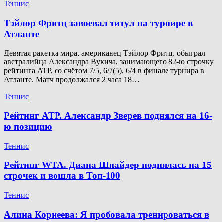
Теннис
Тэйлор Фритц завоевал титул на турнире в
Атланте
Девятая ракетка мира, американец Тэйлор Фритц, обыграл
австралийца Александра Вукича, занимающего 82-ю строчку
рейтинга ATP, со счётом 7/5, 6/7(5), 6/4 в финале турнира в
Атланте. Матч продолжался 2 часа 18…
Теннис
Рейтинг ATP. Александр Зверев поднялся на 16-
ю позицию
Теннис
Рейтинг WTA. Диана Шнайдер поднялась на 15
строчек и вошла в Топ-100
Теннис
Алина Корнеева: Я пробовала тренироваться в