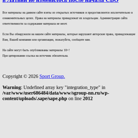
Все материалы на данном сайте взяты из открытых источников и предоставляются исключительно в
ознакомительных целях. Права на материалы принадлежат их владельцам. Администрация сайта
ответственности за содержание материала не несет.
Если Вы обнаружили на нашем сайте материалы, которые нарушают авторские права, принадлежащие
Вам, Вашей компании или организации, пожалуйста, сообщите нам.
На сайте могут быть опубликованы материалы 18+!
При цитировании ссылка на источник обязательна.
Copyright © 2026
Sport Group.
Warning
: Undefined array key "integration_type" in
/var/www/user686484/data/www/sgroup-nn.ru/wp-
content/uploads/.sape/sape.php
on line
2012