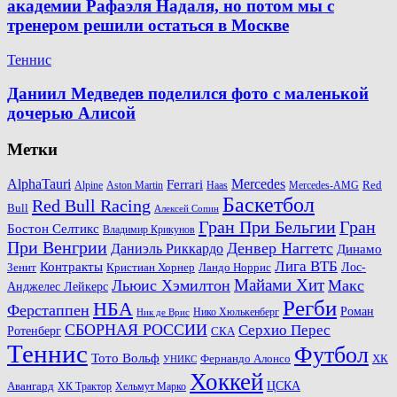
академии Рафаэля Надаля, но потом мы с
тренером решили остаться в Москве
Теннис
Даниил Медведев поделился фото с маленькой
дочерью Алисой
Метки
AlphaTauri
Mercedes
Ferrari
Red
Alpine
Aston Martin
Haas
Mercedes-AMG
Баскетбол
Red Bull Racing
Bull
Алексей Сопин
Гран При Бельгии
Гран
Бостон Селтикс
Владимир Крикунов
При Венгрии
Денвер Наггетс
Даниэль Риккардо
Динамо
Лига ВТБ
Контракты
Ландо Норрис
Лос-
Зенит
Кристиан Хорнер
Майами Хит
Льюис Хэмилтон
Макс
Анджелес Лейкерс
Регби
НБА
Ферстаппен
Роман
Нико Хюлькенберг
Ник де Врис
СБОРНАЯ РОССИИ
Серхио Перес
Ротенберг
СКА
Теннис
Футбол
Тото Вольф
ХК
Фернандо Алонсо
УНИКС
Хоккей
Авангард
ЦСКА
ХК Трактор
Хельмут Марко