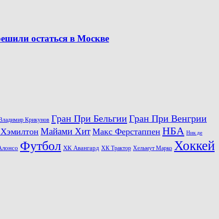
решили остаться в Москве
Гран При Бельгии
Гран При Венгрии
Владимир Крикунов
НБА
Майами Хит
 Хэмилтон
Макс Ферстаппен
Ник де
Хоккей
Футбол
ХК Авангард
Алонсо
ХК Трактор
Хельмут Марко