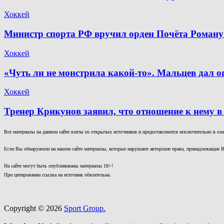
Хоккей
Министр спорта РФ вручил орден Почёта Роману
Хоккей
«Чуть ли не монстрила какой-то». Мальцев дал о
Хоккей
Тренер Крикунов заявил, что отношение к нему в
Все материалы на данном сайте взяты из открытых источников и предоставляются исключительно в озна
Если Вы обнаружили на нашем сайте материалы, которые нарушают авторские права, принадлежащие В
На сайте могут быть опубликованы материалы 18+!
При цитировании ссылка на источник обязательна.
Copyright © 2026
Sport Group.