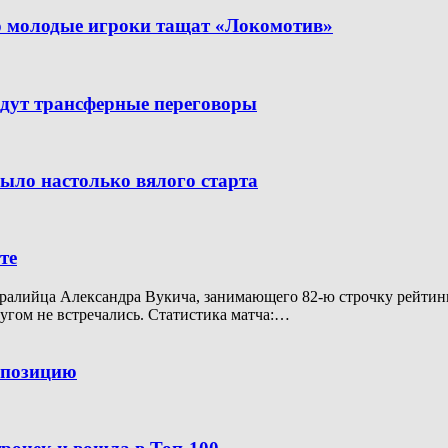
но молодые игроки тащат «Локомотив»
дут трансферные переговоры
было настолько вялого старта
те
алийца Александра Вукича, занимающего 82-ю строчку рейтинга A
ругом не встречались. Статистика матча:…
ю позицию