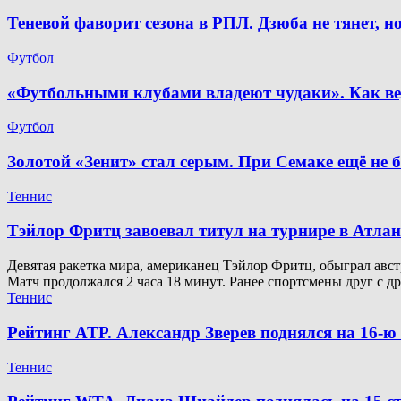
Теневой фаворит сезона в РПЛ. Дзюба не тянет, 
Футбол
«Футбольными клубами владеют чудаки». Как ве
Футбол
Золотой «Зенит» стал серым. При Семаке ещё не 
Теннис
Тэйлор Фритц завоевал титул на турнире в Атлан
Девятая ракетка мира, американец Тэйлор Фритц, обыграл австр
Матч продолжался 2 часа 18 минут. Ранее спортсмены друг с д
Теннис
Рейтинг ATP. Александр Зверев поднялся на 16-
Теннис