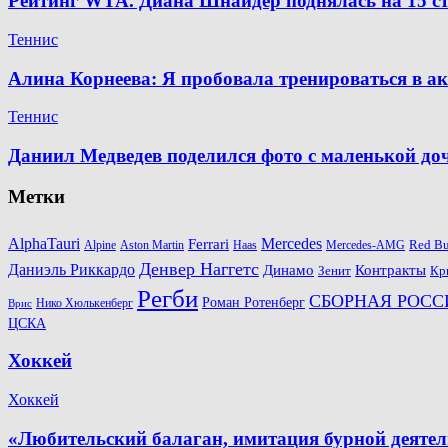
Рейтинг WTA. Диана Шнайдер поднялась на 15 ст
Теннис
Алина Корнеева: Я пробовала тренироваться в а
Теннис
Даниил Медведев поделился фото с маленькой д
Метки
AlphaTauri
Mercedes
Ferrari
Red Bu
Alpine
Aston Martin
Haas
Mercedes-AMG
Денвер Наггетс
Даниэль Риккардо
Динамо
Контракты
Зенит
Кр
Регби
СБОРНАЯ РОСС
Роман Ротенберг
Нико Хюлькенберг
Врис
ЦСКА
Хоккей
Хоккей
«Любительский балаган, имитация бурной деяте