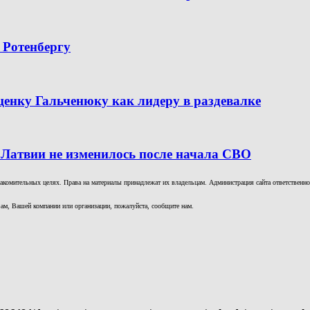
 Ротенбергу
ценку Гальченюку как лидеру в раздевалке
 Латвии не изменилось после начала СВО
комительных целях. Права на материалы принадлежат их владельцам. Администрация сайта ответственност
ам, Вашей компании или организации, пожалуйста, сообщите нам.