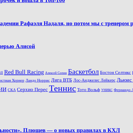
рочек и вошла в Топ-100
кадемии Рафаэля Надаля, но потом мы с тренером 
очерью Алисой
Баскетбол
Red Bull Racing
Бостон Селтикс
ll
Алексей Сопин
Льюис
Лига ВТБ
Ландо Норрис
Лос-Анджелес Лейкерс
истиан Хорнер
Теннис
ИИ
Серхио Перес
Тото Вольф
СКА
Фернандо 
УНИКС
льности». Плющев — о новых правилах в КХЛ