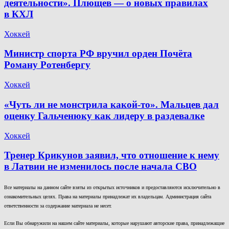
деятельности». Плющев — о новых правилах
в КХЛ
Хоккей
Министр спорта РФ вручил орден Почёта
Роману Ротенбергу
Хоккей
«Чуть ли не монстрила какой-то». Мальцев дал
оценку Гальченюку как лидеру в раздевалке
Хоккей
Тренер Крикунов заявил, что отношение к нему
в Латвии не изменилось после начала СВО
Все материалы на данном сайте взяты из открытых источников и предоставляются исключительно в
ознакомительных целях. Права на материалы принадлежат их владельцам. Администрация сайта
ответственности за содержание материала не несет.
Если Вы обнаружили на нашем сайте материалы, которые нарушают авторские права, принадлежащие