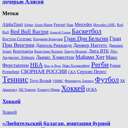
дочерью Алисой
Метки
AlphaTauri
Mercedes
Ferrari
Red
Alpine
Aston Martin
Haas
Mercedes-AMG
Баскетбол
Red Bull Racing
Bull
Алексей Сопин
Гран При Бельгии
Гран
Бостон Селтикс
Владимир Крикунов
При Венгрии
Денвер Наггетс
Даниэль Риккардо
Динамо
Лига ВТБ
Контракты
Ландо Норрис
Лос-
Зенит
Кристиан Хорнер
Майами Хит
Льюис Хэмилтон
Макс
Анджелес Лейкерс
Регби
НБА
Ферстаппен
Роман
Нико Хюлькенберг
Ник де Врис
СБОРНАЯ РОССИИ
Серхио Перес
Ротенберг
СКА
Теннис
Футбол
Тото Вольф
ХК
Фернандо Алонсо
УНИКС
Хоккей
Авангард
ЦСКА
ХК Трактор
Хельмут Марко
Хоккей
Хоккей
«Любительский балаган, имитация бурной