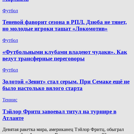
Футбол
Теневой фаворит сезона в РПЛ. Дзюба не тянет,
но молодые игроки тащат «Локомотив»
Футбол
«Футбольными клубами владеют чудаки». Как
ведут трансферные переговоры
Футбол
Золотой «Зенит» стал серым. При Семаке ещё не
было настолько вялого старта
Теннис
Тэйлор Фритц завоевал титул на турнире в
Атланте
Девятая ракетка мира, американец Тэйлор Фритц, обыграл