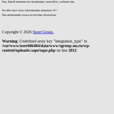
Вам, Вашей компании или организации, пожалуйста, сообщите нам.
На сайте могут быть опубликованы материалы 18+!
При цитировании ссылка на источник обязательна.
Copyright © 2026
Sport Group.
Warning
: Undefined array key "integration_type" in
/var/www/user686484/data/www/sgroup-nn.ru/wp-
content/uploads/.sape/sape.php
on line
2012