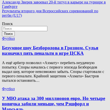
Навигация
Александр Зверев завоевал 20-й титул в карьере на турнире в
Гамбурге
по
Результаты второго дня Всероссийских соревнований по
записям
регби (U17)
Поиск
Поиск
Футбол
Безумное шоу Безбородова в Грозном. Судья
назначил пять пенальти в игре ЦСКА
А ещё арбитр позволил «Ахмату» перебить неудачную
попытку. Споры начались с первого эпизода Безбородов
выдал шоу, которое невозможно забыть. Споры стартовали с
первого пенальти. Крайний защитник «Ахмата» Быстров
пытался остановить…
Футбол
У МЮ атака за 300 миллионов евро. Но четыре
новичка забили меньше, чем Рэшфорд и
Марсьяль