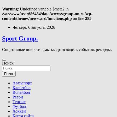
Warning
: Undefined variable $meta2 in
/var/www/user686484/data/www/sgroup-nn.ru/wp-
content/themes/newscard/functions.php
on line
285
Перейти
Четверг, 6 августа, 2026
к
содержимому
Sport Group.
Спортивные новости, факты, трансляции, события, рекорды.
Поиск
Поиск
Автоспорт
Баскетбол
Волейбол
Регби
Теннис
Футбол
Хоккей
Карта сайта