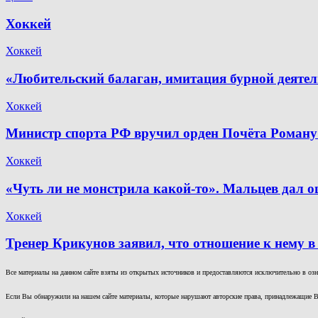
Хоккей
Хоккей
«Любительский балаган, имитация бурной деяте
Хоккей
Министр спорта РФ вручил орден Почёта Роману
Хоккей
«Чуть ли не монстрила какой-то». Мальцев дал о
Хоккей
Тренер Крикунов заявил, что отношение к нему в
Все материалы на данном сайте взяты из открытых источников и предоставляются исключительно в озна
Если Вы обнаружили на нашем сайте материалы, которые нарушают авторские права, принадлежащие В