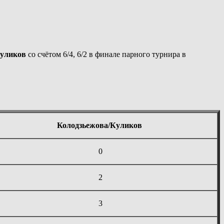
уликов
со счётом 6/4, 6/2 в финале парного турнира в
Колодзьежова/Куликов
0
2
3