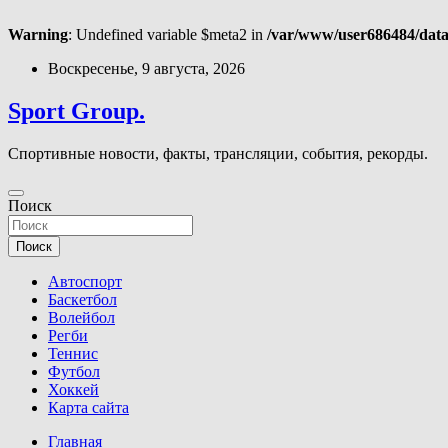
Warning
: Undefined variable $meta2 in
/var/www/user686484/data
Перейти
Воскресенье, 9 августа, 2026
к
содержимому
Sport Group.
Спортивные новости, факты, трансляции, события, рекорды.
Поиск
Поиск
Автоспорт
Баскетбол
Волейбол
Регби
Теннис
Футбол
Хоккей
Карта сайта
Главная