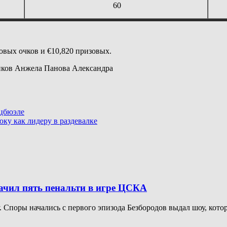
60
овых очков и €10,820 призовых.
ков Анжела Панова Александра
тцбюэле
юку как лидеру в раздевалке
начил пять пенальти в игре ЦСКА
Споры начались с первого эпизода Безбородов выдал шоу, котор