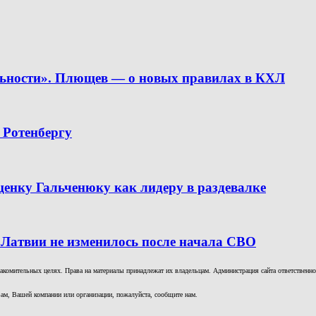
льности». Плющев — о новых правилах в КХЛ
 Ротенбергу
ценку Гальченюку как лидеру в раздевалке
 Латвии не изменилось после начала СВО
комительных целях. Права на материалы принадлежат их владельцам. Администрация сайта ответственност
ам, Вашей компании или организации, пожалуйста, сообщите нам.