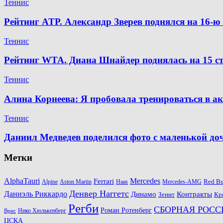
Теннис
Рейтинг ATP. Александр Зверев поднялся на 16-
Теннис
Рейтинг WTA. Диана Шнайдер поднялась на 15 ст
Теннис
Алина Корнеева: Я пробовала тренироваться в а
Теннис
Даниил Медведев поделился фото с маленькой д
Метки
AlphaTauri
Mercedes
Ferrari
Red Bu
Alpine
Aston Martin
Haas
Mercedes-AMG
Денвер Наггетс
Даниэль Риккардо
Динамо
Контракты
Зенит
Кр
Регби
СБОРНАЯ РОСС
Роман Ротенберг
Нико Хюлькенберг
Врис
ЦСКА