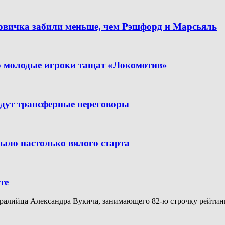
новичка забили меньше, чем Рэшфорд и Марсьяль
но молодые игроки тащат «Локомотив»
дут трансферные переговоры
было настолько вялого старта
те
алийца Александра Вукича, занимающего 82-ю строчку рейтинга A