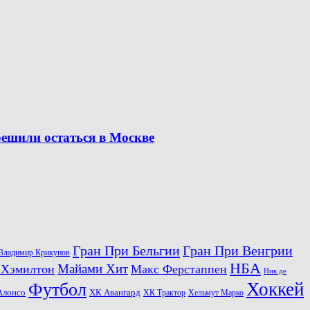
решили остаться в Москве
Гран При Бельгии
Гран При Венгрии
Владимир Крикунов
НБА
Майами Хит
 Хэмилтон
Макс Ферстаппен
Ник де
Хоккей
Футбол
ХК Авангард
Алонсо
ХК Трактор
Хельмут Марко