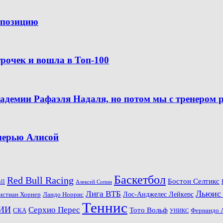
ю позицию
рочек и вошла в Топ-100
кадемии Рафаэля Надаля, но потом мы с тренером 
очерью Алисой
Баскетбол
Red Bull Racing
Бостон Селтикс
ll
Алексей Сопин
Льюис
Лига ВТБ
Ландо Норрис
Лос-Анджелес Лейкерс
истиан Хорнер
Теннис
ИИ
Серхио Перес
Тото Вольф
СКА
Фернандо 
УНИКС