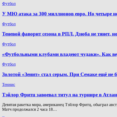
Футбол
У МЮ атака за 300 миллионов евро. Но четыре 
Футбол
Теневой фаворит сезона в РПЛ. Дзюба не тянет, 
Футбол
«Футбольными клубами владеют чудаки». Как ве
Футбол
Золотой «Зенит» стал серым. При Семаке ещё не 
Теннис
Тэйлор Фритц завоевал титул на турнире в Атлан
Девятая ракетка мира, американец Тэйлор Фритц, обыграл австр
Матч продолжался 2 часа 18…