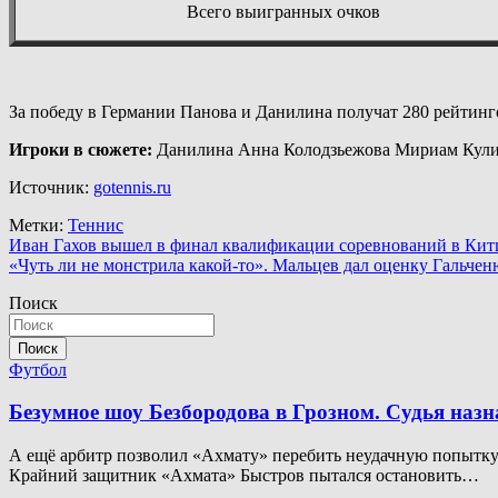
Всего выигранных очков
За победу в Германии Панова и Данилина получат 280 рейтинг
Игроки в сюжете:
Данилина Анна Колодзьежова Мириам Кули
Источник:
gotennis.ru
Метки:
Теннис
Навигация
Иван Гахов вышел в финал квалификации соревнований в Ки
«Чуть ли не монстрила какой-то». Мальцев дал оценку Гальчен
по
Поиск
записям
Поиск
Футбол
Безумное шоу Безбородова в Грозном. Судья наз
А ещё арбитр позволил «Ахмату» перебить неудачную попытку. 
Крайний защитник «Ахмата» Быстров пытался остановить…