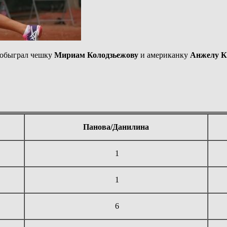
обыграл чешку
Мириам
Колодзьежову
и американку
Анжелу К
Панова/Данилина
1
1
6