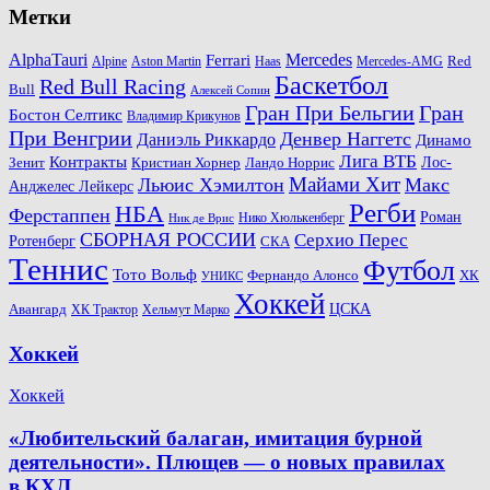
Метки
AlphaTauri
Mercedes
Ferrari
Red
Alpine
Aston Martin
Haas
Mercedes-AMG
Баскетбол
Red Bull Racing
Bull
Алексей Сопин
Гран При Бельгии
Гран
Бостон Селтикс
Владимир Крикунов
При Венгрии
Денвер Наггетс
Даниэль Риккардо
Динамо
Лига ВТБ
Контракты
Ландо Норрис
Лос-
Зенит
Кристиан Хорнер
Майами Хит
Льюис Хэмилтон
Макс
Анджелес Лейкерс
Регби
НБА
Ферстаппен
Роман
Нико Хюлькенберг
Ник де Врис
СБОРНАЯ РОССИИ
Серхио Перес
Ротенберг
СКА
Теннис
Футбол
Тото Вольф
ХК
Фернандо Алонсо
УНИКС
Хоккей
Авангард
ЦСКА
ХК Трактор
Хельмут Марко
Хоккей
Хоккей
«Любительский балаган, имитация бурной
деятельности». Плющев — о новых правилах
в КХЛ