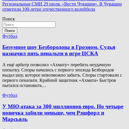
по
Региональные СМИ 29 июля. «Вести Чувашия». В Чувашии
записям
отметили 100-летие отечественного волейбола
Поиск
Поиск
Футбол
Безумное шоу Безбородова в Грозном. Судья
назначил пять пенальти в игре ЦСКА
А ещё арбитр позволил «Ахмату» перебить неудачную
попытку. Споры начались с первого эпизода Безбородов
выдал шоу, которое невозможно забыть. Споры стартовали с
первого пенальти. Крайний защитник «Ахмата» Быстров
пытался остановить…
Футбол
У МЮ атака за 300 миллионов евро. Но четыре
новичка забили меньше, чем Рэшфорд и
Марсьяль