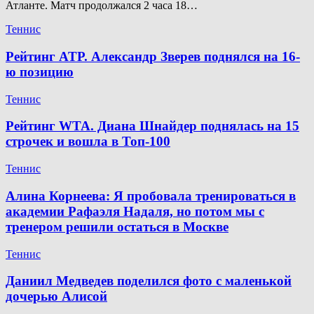
Атланте. Матч продолжался 2 часа 18…
Теннис
Рейтинг ATP. Александр Зверев поднялся на 16-
ю позицию
Теннис
Рейтинг WTA. Диана Шнайдер поднялась на 15
строчек и вошла в Топ-100
Теннис
Алина Корнеева: Я пробовала тренироваться в
академии Рафаэля Надаля, но потом мы с
тренером решили остаться в Москве
Теннис
Даниил Медведев поделился фото с маленькой
дочерью Алисой