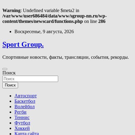
Warning
: Undefined variable $meta2 in
/var/www/user686484/data/www/sgroup-nn.ru/wp-
content/themes/newscard/functions.php
on line
286
Перейти
Воскресенье, 9 августа, 2026
к
содержимому
Sport Group.
Спортивные новости, факты, трансляции, события, рекорды.
Поиск
Поиск
Автоспорт
Баскетбол
Волейбол
Регби
Теннис
Футбол
Хоккей
Карта сайта