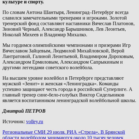
культуре и спорту.
По словам Антона Шантыря, Ленинград–Петербург всегда
славился замечательными тренерами и игроками. Золотой
тренерский фонд составляют наставники Вячеслав Платонов,
Зиновий Черный, Александр Барышников, Лев Леонтьев,
Николай Михеев и Владимир Михалко.
Мы гордимся олимпийскими чемпионами и призерами Игр
Вячеславом Зайцевым, Людмилой Михайловской, Верой
Лантратовой, Галиной Леонтьевой, Владимиром Дороховым,
Александром Ермиловым, Александром Сапрыкиным и
другими легендами советского волейбола.
На высшем уровне волейбол в Петербурге представляют
мужской «Зенит» и женская «Ленинградка». Команды
успешно защищают честь города в российской Суперлиге. А
главный тренер сине-бело-голубых Виктор Сидельников
является воспитанником ленинградской волейбольной школы.
Дмитрий ПЕТРОВ
Источник:
volley.ru
Навигация
Региональные СМИ 29 июля. РИА «Стрела». В Брянской
области волейболом занимаются около 10 тысяч человек