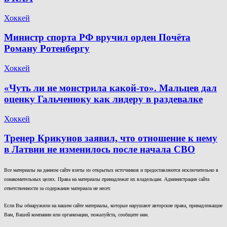
Хоккей
Министр спорта РФ вручил орден Почёта
Роману Ротенбергу
Хоккей
«Чуть ли не монстрила какой-то». Мальцев дал
оценку Гальченюку как лидеру в раздевалке
Хоккей
Тренер Крикунов заявил, что отношение к нему
в Латвии не изменилось после начала СВО
Все материалы на данном сайте взяты из открытых источников и предоставляются исключительно в
ознакомительных целях. Права на материалы принадлежат их владельцам. Администрация сайта
ответственности за содержание материала не несет.
Если Вы обнаружили на нашем сайте материалы, которые нарушают авторские права, принадлежащие
Вам, Вашей компании или организации, пожалуйста, сообщите нам.