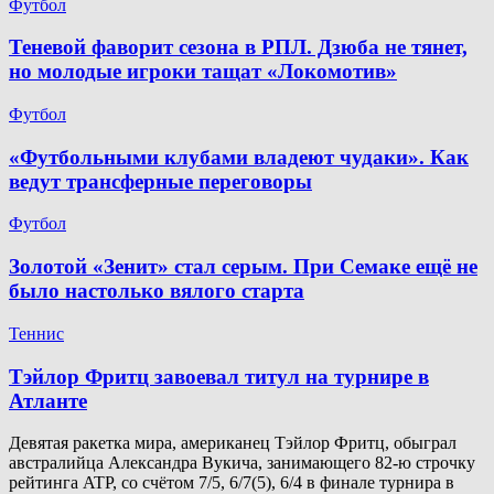
Футбол
Теневой фаворит сезона в РПЛ. Дзюба не тянет,
но молодые игроки тащат «Локомотив»
Футбол
«Футбольными клубами владеют чудаки». Как
ведут трансферные переговоры
Футбол
Золотой «Зенит» стал серым. При Семаке ещё не
было настолько вялого старта
Теннис
Тэйлор Фритц завоевал титул на турнире в
Атланте
Девятая ракетка мира, американец Тэйлор Фритц, обыграл
австралийца Александра Вукича, занимающего 82-ю строчку
рейтинга ATP, со счётом 7/5, 6/7(5), 6/4 в финале турнира в