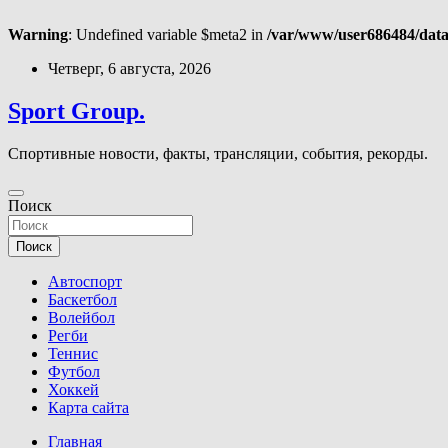
Warning
: Undefined variable $meta2 in
/var/www/user686484/data
Перейти
Четверг, 6 августа, 2026
к
содержимому
Sport Group.
Спортивные новости, факты, трансляции, события, рекорды.
Поиск
Поиск
Автоспорт
Баскетбол
Волейбол
Регби
Теннис
Футбол
Хоккей
Карта сайта
Главная