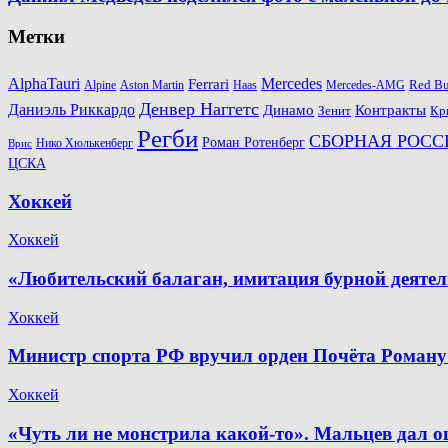
Метки
AlphaTauri
Mercedes
Ferrari
Red Bu
Alpine
Aston Martin
Haas
Mercedes-AMG
Денвер Наггетс
Даниэль Риккардо
Динамо
Контракты
Зенит
Кр
Регби
СБОРНАЯ РОСС
Роман Ротенберг
Нико Хюлькенберг
Врис
ЦСКА
Хоккей
Хоккей
«Любительский балаган, имитация бурной деяте
Хоккей
Министр спорта РФ вручил орден Почёта Роману
Хоккей
«Чуть ли не монстрила какой-то». Мальцев дал о