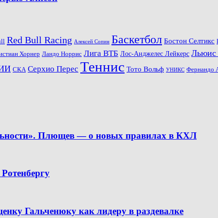
Баскетбол
Red Bull Racing
Бостон Селтикс
ll
Алексей Сопин
Льюис
Лига ВТБ
Ландо Норрис
Лос-Анджелес Лейкерс
истиан Хорнер
Теннис
ИИ
Серхио Перес
Тото Вольф
СКА
Фернандо 
УНИКС
льности». Плющев — о новых правилах в КХЛ
 Ротенбергу
ценку Гальченюку как лидеру в раздевалке