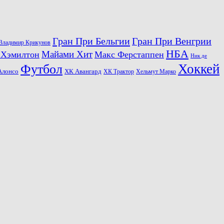
Гран При Бельгии
Гран При Венгрии
Владимир Крикунов
НБА
Майами Хит
 Хэмилтон
Макс Ферстаппен
Ник де
Хоккей
Футбол
ХК Авангард
Алонсо
ХК Трактор
Хельмут Марко