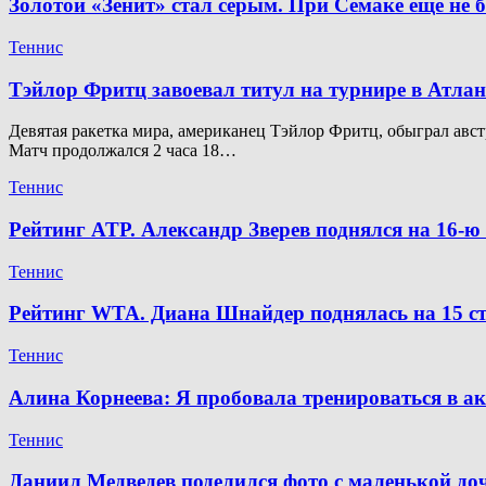
Золотой «Зенит» стал серым. При Семаке ещё не 
Теннис
Тэйлор Фритц завоевал титул на турнире в Атлан
Девятая ракетка мира, американец Тэйлор Фритц, обыграл австр
Матч продолжался 2 часа 18…
Теннис
Рейтинг ATP. Александр Зверев поднялся на 16-
Теннис
Рейтинг WTA. Диана Шнайдер поднялась на 15 ст
Теннис
Алина Корнеева: Я пробовала тренироваться в а
Теннис
Даниил Медведев поделился фото с маленькой д