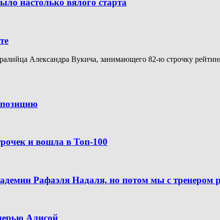
было настолько вялого старта
те
алийца Александра Вукича, занимающего 82-ю строчку рейтинга A
ю позицию
рочек и вошла в Топ-100
кадемии Рафаэля Надаля, но потом мы с тренером 
очерью Алисой