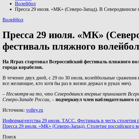
Волейбол
Пресса 29 июля. «МК» (Северо-Запад). В Северодвинске
Волейбол
Пресса 29 июля. «МК» (Северо
фестиваль пляжного волейбол
На Яграх стартовал Всероссийский фестиваль пляжного во
города корабелов.
В течение двух дней, с 29 по 30 июля, волейбольные сражения
все желающие, кто хотя бы раз в жизни держал в руках мяч).
– Несмотря на то, что Северодвинск впервые принимает Всеро
Северо-Западе России, –
подчеркнул член наблюдательного с
Источник:
volley.ru
Навигация
Информагентства 29 июля. ТАСС. Фестиваль в честь столетия 
Пресса 29 июля. «МК» (Северо-Запад). Столетие российского 
по
Поиск
записям