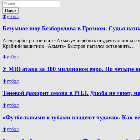
Поиск
Футбол
Безумное шоу Безбородова в Грозном. Судья наз
А ещё арбитр позволил «Ахмату» перебить неудачную попытку. 
Крайний защитник «Ахмата» Быстров пытался остановить…
Футбол
У МЮ атака за 300 миллионов евро. Но четыре 
Футбол
Теневой фаворит сезона в РПЛ. Дзюба не тянет, 
Футбол
«Футбольными клубами владеют чудаки». Как ве
Футбол