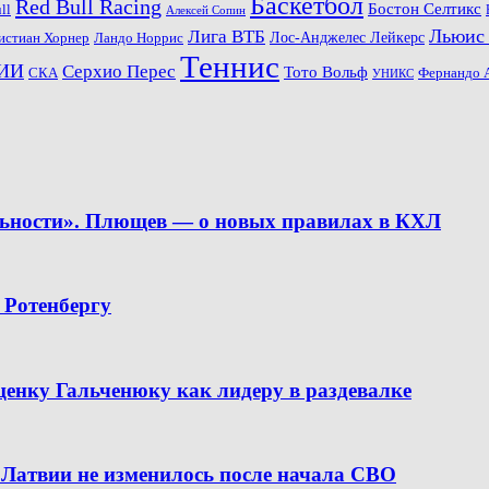
Баскетбол
Red Bull Racing
Бостон Селтикс
ll
Алексей Сопин
Льюис
Лига ВТБ
Ландо Норрис
Лос-Анджелес Лейкерс
истиан Хорнер
Теннис
ИИ
Серхио Перес
Тото Вольф
СКА
Фернандо 
УНИКС
льности». Плющев — о новых правилах в КХЛ
 Ротенбергу
ценку Гальченюку как лидеру в раздевалке
 Латвии не изменилось после начала СВО