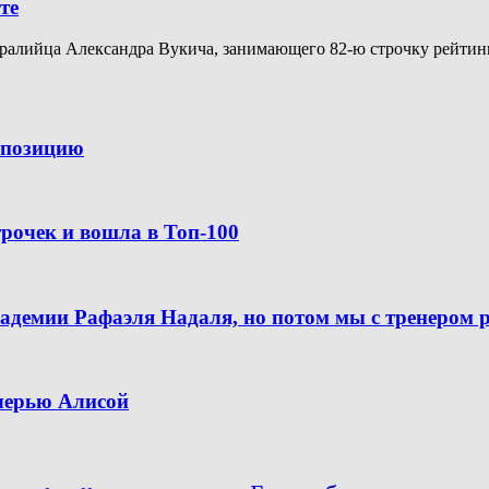
те
алийца Александра Вукича, занимающего 82-ю строчку рейтинга A
ю позицию
рочек и вошла в Топ-100
кадемии Рафаэля Надаля, но потом мы с тренером 
очерью Алисой