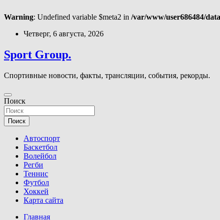
Warning
: Undefined variable $meta2 in
/var/www/user686484/data
Перейти
Четверг, 6 августа, 2026
к
содержимому
Sport Group.
Спортивные новости, факты, трансляции, события, рекорды.
Поиск
Поиск
Автоспорт
Баскетбол
Волейбол
Регби
Теннис
Футбол
Хоккей
Карта сайта
Главная