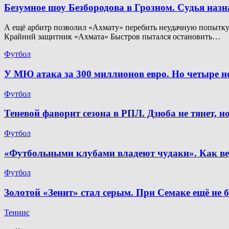
Безумное шоу Безбородова в Грозном. Судья наз
А ещё арбитр позволил «Ахмату» перебить неудачную попытку. 
Крайний защитник «Ахмата» Быстров пытался остановить…
Футбол
У МЮ атака за 300 миллионов евро. Но четыре 
Футбол
Теневой фаворит сезона в РПЛ. Дзюба не тянет, 
Футбол
«Футбольными клубами владеют чудаки». Как ве
Футбол
Золотой «Зенит» стал серым. При Семаке ещё не 
Теннис