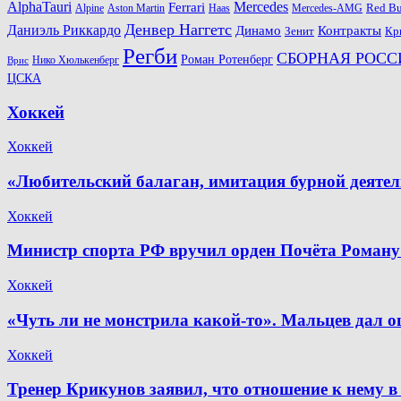
AlphaTauri
Mercedes
Ferrari
Red Bu
Alpine
Aston Martin
Haas
Mercedes-AMG
Денвер Наггетс
Даниэль Риккардо
Динамо
Контракты
Зенит
Кр
Регби
СБОРНАЯ РОСС
Роман Ротенберг
Нико Хюлькенберг
Врис
ЦСКА
Хоккей
Хоккей
«Любительский балаган, имитация бурной деяте
Хоккей
Министр спорта РФ вручил орден Почёта Роману
Хоккей
«Чуть ли не монстрила какой-то». Мальцев дал о
Хоккей
Тренер Крикунов заявил, что отношение к нему в