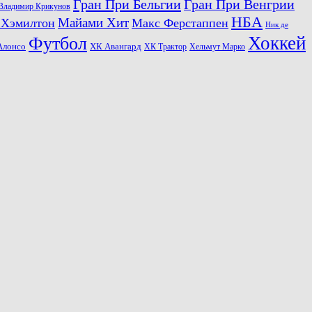
Гран При Бельгии
Гран При Венгрии
Владимир Крикунов
НБА
Майами Хит
 Хэмилтон
Макс Ферстаппен
Ник де
Хоккей
Футбол
ХК Авангард
Алонсо
ХК Трактор
Хельмут Марко