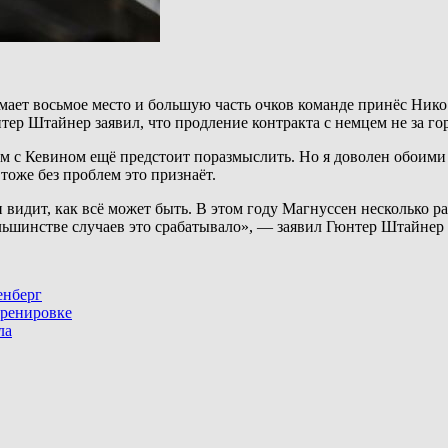
мает восьмое место и большую часть очков команде принёс Нико 
ер Штайнер заявил, что продление контракта с немцем не за го
том с Кевином ещё предстоит поразмыслить. Но я доволен обоим
оже без проблем это признаёт.
н видит, как всё может быть. В этом году Магнуссен несколько р
ольшинстве случаев это срабатывало», — заявил Гюнтер Штайнер
енберг
тренировке
ла