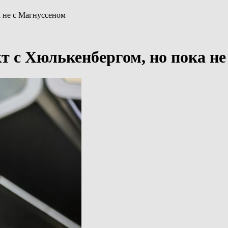
а не с Магнуссеном
т с Хюлькенбергом, но пока не