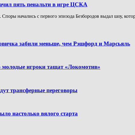
начил пять пенальти в игре ЦСКА
Споры начались с первого эпизода Безбородов выдал шоу, котор
новичка забили меньше, чем Рэшфорд и Марсьяль
но молодые игроки тащат «Локомотив»
дут трансферные переговоры
было настолько вялого старта