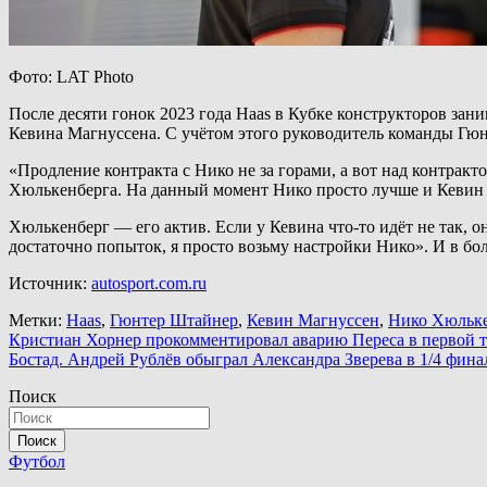
Фото: LAT Photo
После десяти гонок 2023 года Haas в Кубке конструкторов зани
Кевина Магнуссена. С учётом этого руководитель команды Гюнт
«Продление контракта с Нико не за горами, а вот над контрак
Хюлькенберга. На данный момент Нико просто лучше и Кевин т
Хюлькенберг — его актив. Если у Кевина что-то идёт не так, о
достаточно попыток, я просто возьму настройки Нико». И в б
Источник:
autosport.com.ru
Метки:
Haas
,
Гюнтер Штайнер
,
Кевин Магнуссен
,
Нико Хюльк
Навигация
Кристиан Хорнер прокомментировал аварию Переса в первой 
Бостад. Андрей Рублёв обыграл Александра Зверева в 1/4 фина
по
Поиск
записям
Поиск
Футбол