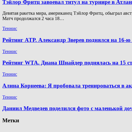
Тэйлор Фритц завоевал титул на турнире в Атлан
Девятая ракетка мира, американец Тэйлор Фритц, обыграл австр
Матч продолжался 2 часа 18…
Теннис
Рейтинг ATP. Александр Зверев поднялся на 16-
Теннис
Рейтинг WTA. Диана Шнайдер поднялась на 15 ст
Теннис
Алина Корнеева: Я пробовала тренироваться в а
Теннис
Даниил Медведев поделился фото с маленькой д
Метки