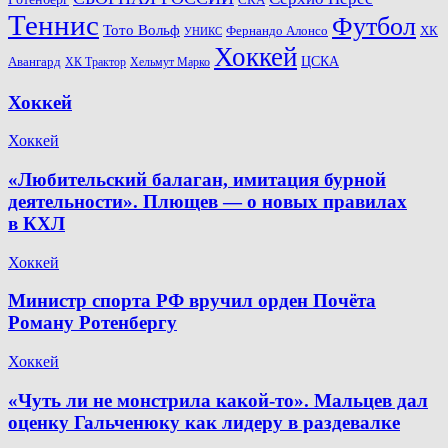
Теннис
Футбол
Тото Вольф
ХК
Фернандо Алонсо
УНИКС
Хоккей
Авангард
ЦСКА
ХК Трактор
Хельмут Марко
Хоккей
Хоккей
«Любительский балаган, имитация бурной
деятельности». Плющев — о новых правилах
в КХЛ
Хоккей
Министр спорта РФ вручил орден Почёта
Роману Ротенбергу
Хоккей
«Чуть ли не монстрила какой-то». Мальцев дал
оценку Гальченюку как лидеру в раздевалке