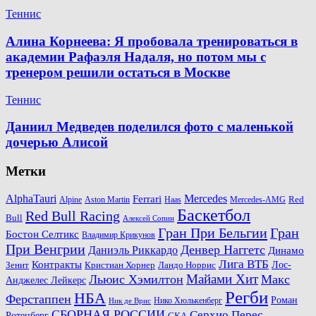
Теннис
Алина Корнеева: Я пробовала тренироваться в
академии Рафаэля Надаля, но потом мы с
тренером решили остаться в Москве
Теннис
Даниил Медведев поделился фото с маленькой
дочерью Алисой
Метки
AlphaTauri
Mercedes
Ferrari
Red
Alpine
Aston Martin
Haas
Mercedes-AMG
Баскетбол
Red Bull Racing
Bull
Алексей Сопин
Гран При Бельгии
Гран
Бостон Селтикс
Владимир Крикунов
При Венгрии
Денвер Наггетс
Даниэль Риккардо
Динамо
Лига ВТБ
Контракты
Ландо Норрис
Лос-
Зенит
Кристиан Хорнер
Майами Хит
Льюис Хэмилтон
Макс
Анджелес Лейкерс
Регби
НБА
Ферстаппен
Роман
Нико Хюлькенберг
Ник де Врис
СБОРНАЯ РОССИИ
Серхио Перес
Ротенберг
СКА