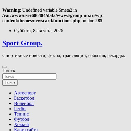
Warning
: Undefined variable $meta2 in
/var/www/user686484/data/www/sgroup-nn.ru/wp-
content/themes/newscard/functions.php
on line
285
Перейти
Суббота, 8 августа, 2026
к
содержимому
Sport Group.
Спортивные новости, факты, трансляции, события, рекорды.
Поиск
Поиск
Автоспорт
Баскетбол
Волейбол
Регби
Теннис
Футбол
Хоккей
Карта сайта