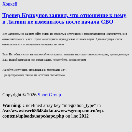
Хоккей
Тренер Крикунов заявил, что отношение к нему
в Латвии не изменилось после начала СВО
Все материалы на данном сайте взяты из открытых источников и предоставляются исключительно в
ознакомительных целях. Права на материалы принадлежат их владельцам. Администрация сайта
ответственности за содержание материала не несет.
Если Вы обнаружили на нашем сайте материалы, которые нарушают авторские права, принадлежащие
Вам, Вашей компании или организации, пожалуйста, сообщите нам.
На сайте могут быть опубликованы материалы 18+!
При цитировании ссылка на источник обязательна.
Copyright © 2026
Sport Group.
Warning
: Undefined array key "integration_type" in
/var/www/user686484/data/www/sgroup-nn.ru/wp-
content/uploads/.sape/sape.php
on line
2012