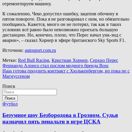
отремонтируем машину.
К сожалению, Чеко допустил ошибку, зацепив обочину в
пятом повороте. Пока я не разговаривал с ним, но обязательно
пообщаюсь. Кажется, много он не потерял, так как в таких
условиях всё равно было невозможно проехать большую
дистанцию. Но, конечно, плохо, что Перес начал уик-энд с
аварии», – сказал Хорнер в эфире британского Sky Sports F1.
Источник:
autosport.com.ru
Метки:
Red Bull Racing
,
Кристиан Хорнер
,
Серхио Перес
Навигация
Фернандо Алонсо стал послом модного бренда Boss
Haas готова продлить контракт с Хюлькенбергом, но пока не с
по
Магнуссеном
записям
Поиск
Поиск
Футбол
Безумное шоу Безбородова в Грозном. Судья
назначил пять пенальти в игре ЦСКА