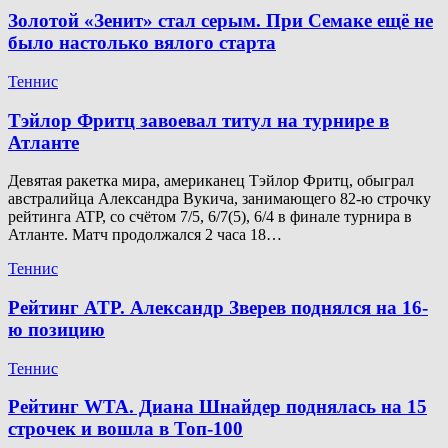
Золотой «Зенит» стал серым. При Семаке ещё не
было настолько вялого старта
Теннис
Тэйлор Фритц завоевал титул на турнире в
Атланте
Девятая ракетка мира, американец Тэйлор Фритц, обыграл
австралийца Александра Вукича, занимающего 82-ю строчку
рейтинга ATP, со счётом 7/5, 6/7(5), 6/4 в финале турнира в
Атланте. Матч продолжался 2 часа 18…
Теннис
Рейтинг ATP. Александр Зверев поднялся на 16-
ю позицию
Теннис
Рейтинг WTA. Диана Шнайдер поднялась на 15
строчек и вошла в Топ-100