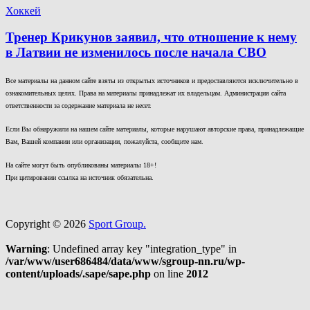
Хоккей
Тренер Крикунов заявил, что отношение к нему
в Латвии не изменилось после начала СВО
Все материалы на данном сайте взяты из открытых источников и предоставляются исключительно в
ознакомительных целях. Права на материалы принадлежат их владельцам. Администрация сайта
ответственности за содержание материала не несет.
Если Вы обнаружили на нашем сайте материалы, которые нарушают авторские права, принадлежащие
Вам, Вашей компании или организации, пожалуйста, сообщите нам.
На сайте могут быть опубликованы материалы 18+!
При цитировании ссылка на источник обязательна.
Copyright © 2026
Sport Group.
Warning
: Undefined array key "integration_type" in
/var/www/user686484/data/www/sgroup-nn.ru/wp-
content/uploads/.sape/sape.php
on line
2012