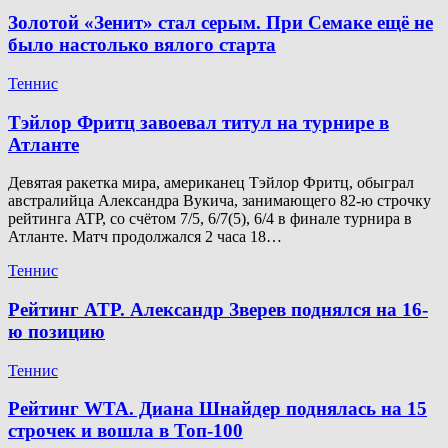
Золотой «Зенит» стал серым. При Семаке ещё не
было настолько вялого старта
Теннис
Тэйлор Фритц завоевал титул на турнире в
Атланте
Девятая ракетка мира, американец Тэйлор Фритц, обыграл
австралийца Александра Вукича, занимающего 82-ю строчку
рейтинга ATP, со счётом 7/5, 6/7(5), 6/4 в финале турнира в
Атланте. Матч продолжался 2 часа 18…
Теннис
Рейтинг ATP. Александр Зверев поднялся на 16-
ю позицию
Теннис
Рейтинг WTA. Диана Шнайдер поднялась на 15
строчек и вошла в Топ-100