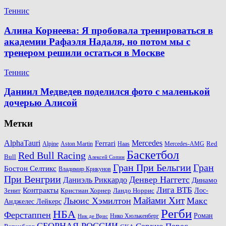
Теннис
Алина Корнеева: Я пробовала тренироваться в
академии Рафаэля Надаля, но потом мы с
тренером решили остаться в Москве
Теннис
Даниил Медведев поделился фото с маленькой
дочерью Алисой
Метки
AlphaTauri
Mercedes
Ferrari
Red
Alpine
Aston Martin
Haas
Mercedes-AMG
Баскетбол
Red Bull Racing
Bull
Алексей Сопин
Гран При Бельгии
Гран
Бостон Селтикс
Владимир Крикунов
При Венгрии
Денвер Наггетс
Даниэль Риккардо
Динамо
Лига ВТБ
Контракты
Ландо Норрис
Лос-
Зенит
Кристиан Хорнер
Майами Хит
Льюис Хэмилтон
Макс
Анджелес Лейкерс
Регби
НБА
Ферстаппен
Роман
Нико Хюлькенберг
Ник де Врис
СБОРНАЯ РОССИИ