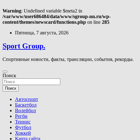
Warning
: Undefined variable $meta2 in
/var/www/user686484/data/www/sgroup-nn.ru/wp-
content/themes/newscard/functions.php
on line
285
Перейти
Пятница, 7 августа, 2026
к
содержимому
Sport Group.
Спортивные новости, факты, трансляции, события, рекорды.
Поиск
Поиск
Автоспорт
Баскетбол
Волейбол
Регби
Теннис
Футбол
Хоккей
Карта сайта