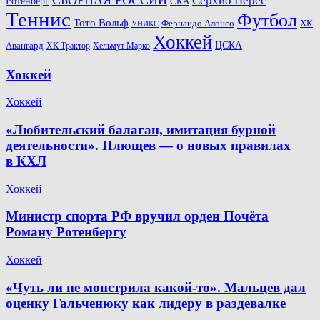
Серхио Перес
Ротенберг
СКА
Теннис
Футбол
Тото Вольф
ХК
Фернандо Алонсо
УНИКС
Хоккей
Авангард
ЦСКА
ХК Трактор
Хельмут Марко
Хоккей
Хоккей
«Любительский балаган, имитация бурной
деятельности». Плющев — о новых правилах
в КХЛ
Хоккей
Министр спорта РФ вручил орден Почёта
Роману Ротенбергу
Хоккей
«Чуть ли не монстрила какой-то». Мальцев дал
оценку Гальченюку как лидеру в раздевалке