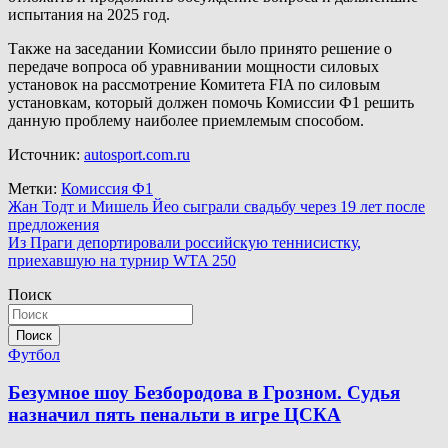
испытания на 2025 год.
Также на заседании Комиссии было принято решение о
передаче вопроса об уравнивании мощности силовых
установок на рассмотрение Комитета FIA по силовым
установкам, который должен помочь Комиссии Ф1 решить
данную проблему наиболее приемлемым способом.
Источник:
autosport.com.ru
Метки:
Комиссия Ф1
Навигация
Жан Тодт и Мишель Йео сыграли свадьбу через 19 лет после
предложения
по
Из Праги депортировали российскую теннисистку,
записям
приехавшую на турнир WTA 250
Поиск
Поиск
Футбол
Безумное шоу Безбородова в Грозном. Судья
назначил пять пенальти в игре ЦСКА