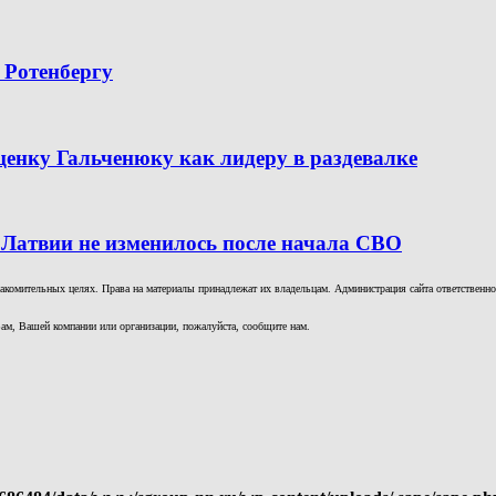
 Ротенбергу
ценку Гальченюку как лидеру в раздевалке
 Латвии не изменилось после начала СВО
комительных целях. Права на материалы принадлежат их владельцам. Администрация сайта ответственност
ам, Вашей компании или организации, пожалуйста, сообщите нам.