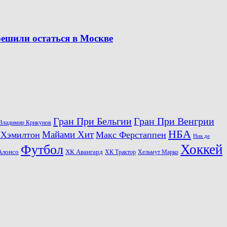
решили остаться в Москве
Гран При Бельгии
Гран При Венгрии
Владимир Крикунов
НБА
Майами Хит
 Хэмилтон
Макс Ферстаппен
Ник де
Хоккей
Футбол
ХК Авангард
Алонсо
ХК Трактор
Хельмут Марко