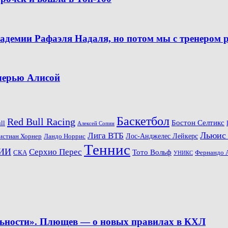
кадемии Рафаэля Надаля, но потом мы с тренером 
очерью Алисой
Баскетбол
Red Bull Racing
Бостон Селтикс
ll
Алексей Сопин
Льюис
Лига ВТБ
Ландо Норрис
Лос-Анджелес Лейкерс
истиан Хорнер
Теннис
ИИ
Серхио Перес
Тото Вольф
СКА
Фернандо 
УНИКС
льности». Плющев — о новых правилах в КХЛ