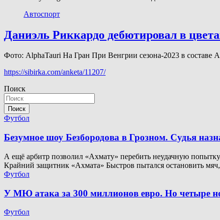
Автоспорт
Даниэль Риккардо дебютировал в цвета
Фото: AlphaTauri На Гран При Венгрии сезона-2023 в составе
https://sibirka.com/anketa/11207/
Поиск
Поиск
Футбол
Безумное шоу Безбородова в Грозном. Судья наз
А ещё арбитр позволил «Ахмату» перебить неудачную попытку. 
Крайний защитник «Ахмата» Быстров пытался остановить мяч
Футбол
У МЮ атака за 300 миллионов евро. Но четыре 
Футбол