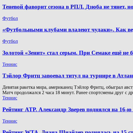
Теневой фаворит сезона в РПЛ. Дзюба не тянет, 
Футбол
«Футбольными клубами владеют чудаки». Как ве
Футбол
Золотой «Зенит» стал серым. При Семаке ещё не 
Теннис
Тэйлор Фритц завоевал титул на турнире в Атлан
Девятая ракетка мира, американец Тэйлор Фритц, обыграл австр
Матч продолжался 2 часа 18 минут. Ранее спортсмены друг с д
Теннис
Рейтинг ATP. Александр Зверев поднялся на 16-
Теннис
Рейтинг WTA. Диана Шнайдер поднялась на 15 ст