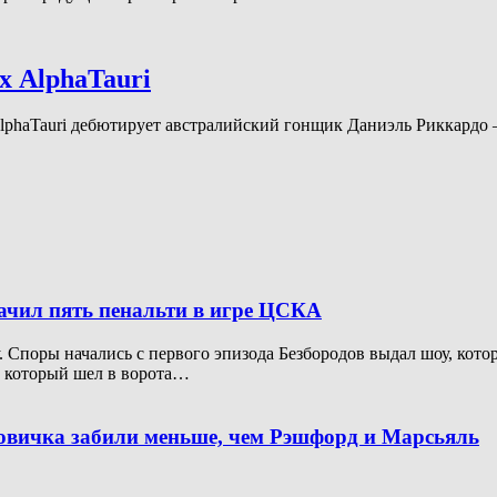
х AlphaTauri
 AlphaTauri дебютирует австралийский гонщик Даниэль Риккард
начил пять пенальти в игре ЦСКА
Споры начались с первого эпизода Безбородов выдал шоу, котор
, который шел в ворота…
новичка забили меньше, чем Рэшфорд и Марсьяль