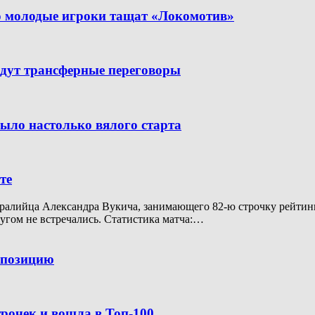
но молодые игроки тащат «Локомотив»
дут трансферные переговоры
было настолько вялого старта
те
алийца Александра Вукича, занимающего 82-ю строчку рейтинга A
ругом не встречались. Статистика матча:…
ю позицию
рочек и вошла в Топ-100