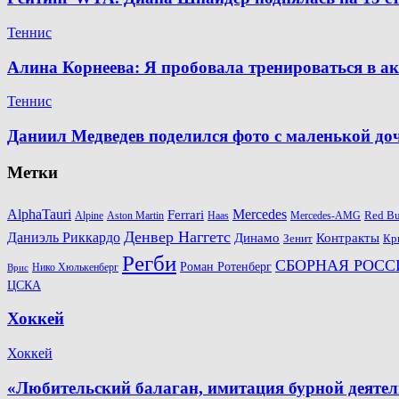
Теннис
Алина Корнеева: Я пробовала тренироваться в а
Теннис
Даниил Медведев поделился фото с маленькой д
Метки
AlphaTauri
Mercedes
Ferrari
Red Bu
Alpine
Aston Martin
Haas
Mercedes-AMG
Денвер Наггетс
Даниэль Риккардо
Динамо
Контракты
Зенит
Кр
Регби
СБОРНАЯ РОСС
Роман Ротенберг
Нико Хюлькенберг
Врис
ЦСКА
Хоккей
Хоккей
«Любительский балаган, имитация бурной деяте