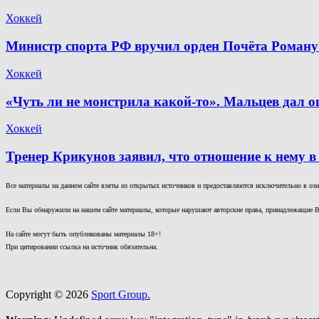
Хоккей
Министр спорта РФ вручил орден Почёта Роману
Хоккей
«Чуть ли не монстрила какой-то». Мальцев дал о
Хоккей
Тренер Крикунов заявил, что отношение к нему в
Все материалы на данном сайте взяты из открытых источников и предоставляются исключительно в озна
Если Вы обнаружили на нашем сайте материалы, которые нарушают авторские права, принадлежащие В
На сайте могут быть опубликованы материалы 18+!
При цитировании ссылка на источник обязательна.
Copyright © 2026
Sport Group.