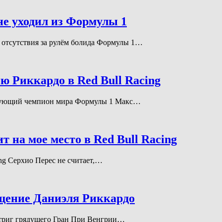
не уходил из Формулы 1
го отсутствия за рулём болида Формулы 1…
ю Риккардо в Red Bull Racing
йствующий чемпион мира Формулы 1 Макс…
 на мое место в Red Bull Racing
cing Серхио Перес не считает,…
ащение Даниэля Риккардо
 интриг грядущего Гран При Венгрии…