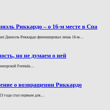
ниэль Риккардо – о 16-м месте в Спа
aTauri Даниэль Риккардо финишировал лишь 16-м…
сть, но не думаем о ней
в юниорской Formula…
шение о возвращении Риккардо
023 года стал первым для…