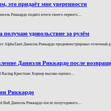
м, это придаёт мне уверенности
 Даниэль Риккардо подвёл итоги своего первого…
а получаю удовольствие за рулём
илот AlphaTauri Даниэль Риккардо продемонстрировал отличный 
пление Даниэля Риккардо после возвращ
Bull Racing Кристиан Хорнер высоко оценил…
ии Риккардо
Red Bull Даниэль Риккардо после полугодового…