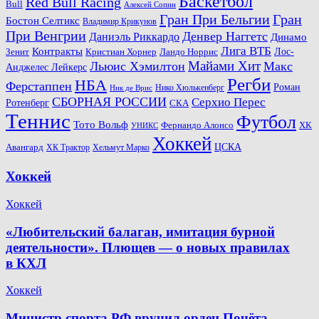
Баскетбол
Red Bull Racing
Bull
Алексей Сопин
Гран При Бельгии
Гран
Бостон Селтикс
Владимир Крикунов
При Венгрии
Денвер Наггетс
Даниэль Риккардо
Динамо
Лига ВТБ
Контракты
Ландо Норрис
Лос-
Зенит
Кристиан Хорнер
Майами Хит
Льюис Хэмилтон
Макс
Анджелес Лейкерс
Регби
НБА
Ферстаппен
Роман
Нико Хюлькенберг
Ник де Врис
СБОРНАЯ РОССИИ
Серхио Перес
Ротенберг
СКА
Теннис
Футбол
Тото Вольф
ХК
Фернандо Алонсо
УНИКС
Хоккей
Авангард
ЦСКА
ХК Трактор
Хельмут Марко
Хоккей
Хоккей
«Любительский балаган, имитация бурной
деятельности». Плющев — о новых правилах
в КХЛ
Хоккей
Министр спорта РФ вручил орден Почёта