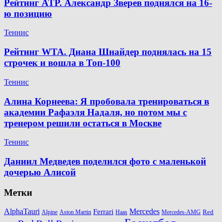
Рейтинг ATP. Александр Зверев поднялся на 16-
ю позицию
Теннис
Рейтинг WTA. Диана Шнайдер поднялась на 15
строчек и вошла в Топ-100
Теннис
Алина Корнеева: Я пробовала тренироваться в
академии Рафаэля Надаля, но потом мы с
тренером решили остаться в Москве
Теннис
Даниил Медведев поделился фото с маленькой
дочерью Алисой
Метки
AlphaTauri
Mercedes
Ferrari
Red
Alpine
Aston Martin
Haas
Mercedes-AMG