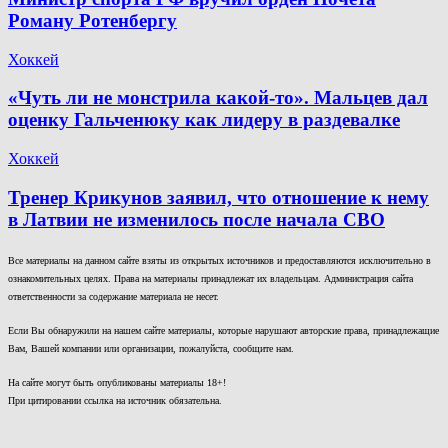
Роману Ротенбергу
Хоккей
«Чуть ли не монстрила какой-то». Мальцев дал
оценку Гальченюку как лидеру в раздевалке
Хоккей
Тренер Крикунов заявил, что отношение к нему
в Латвии не изменилось после начала СВО
Все материалы на данном сайте взяты из открытых источников и предоставляются исключительно в
ознакомительных целях. Права на материалы принадлежат их владельцам. Администрация сайта
ответственности за содержание материала не несет.
Если Вы обнаружили на нашем сайте материалы, которые нарушают авторские права, принадлежащие
Вам, Вашей компании или организации, пожалуйста, сообщите нам.
На сайте могут быть опубликованы материалы 18+!
При цитировании ссылка на источник обязательна.