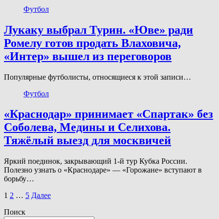
Футбол
Лукаку выбрал Турин. «Юве» ради
Ромелу готов продать Влаховича,
«Интер» вышел из переговоров
Популярные футболисты, относящиеся к этой записи…
Футбол
«Краснодар» принимает «Спартак» без
Соболева, Медины и Селихова.
Тяжёлый выезд для москвичей
Яркий поединок, закрывающий 1-й тур Кубка России.
Полезно узнать о «Краснодаре» — «Горожане» вступают в
борьбу…
Пагинация
1
2
…
5
Далее
записей
Поиск