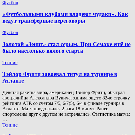
Футбол
«Футбольными клубами владеют чудаки». Как
ведут трансферные переговоры
Футбол
Золотой «Зенит» стал серым. При Семаке ещё не
было настолько вялого старта
Теннис
Тэйлор Фритц завоевал титул на турнире в
Атланте
Девятая ракетка мира, американец Тэйлор Фритц, обыграл
австралийца Александра Вукича, занимающего 82-ю строчку
рейтинга ATP, со счётом 7/5, 6/7(5), 6/4 в финале турнира в
Атланте. Матч продолжался 2 часа 18 минут. Ранее
спортсмены друг с другом не встречались. Статистика матча:
…
Теннис