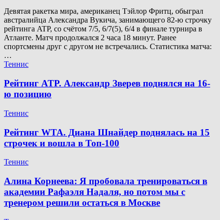
Девятая ракетка мира, американец Тэйлор Фритц, обыграл
австралийца Александра Вукича, занимающего 82-ю строчку
рейтинга ATP, со счётом 7/5, 6/7(5), 6/4 в финале турнира в
Атланте. Матч продолжался 2 часа 18 минут. Ранее
спортсмены друг с другом не встречались. Статистика матча:
…
Теннис
Рейтинг ATP. Александр Зверев поднялся на 16-
ю позицию
Теннис
Рейтинг WTA. Диана Шнайдер поднялась на 15
строчек и вошла в Топ-100
Теннис
Алина Корнеева: Я пробовала тренироваться в
академии Рафаэля Надаля, но потом мы с
тренером решили остаться в Москве