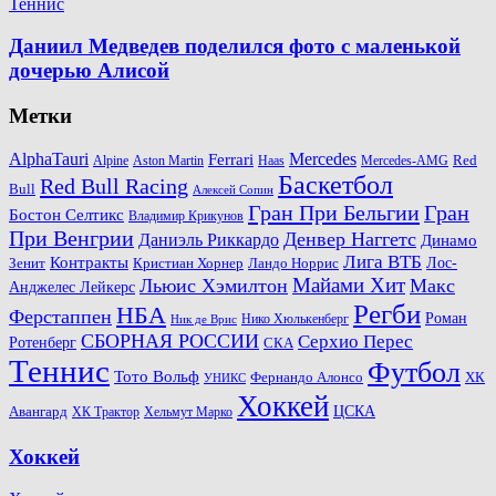
Теннис
Даниил Медведев поделился фото с маленькой
дочерью Алисой
Метки
AlphaTauri
Mercedes
Ferrari
Red
Alpine
Aston Martin
Haas
Mercedes-AMG
Баскетбол
Red Bull Racing
Bull
Алексей Сопин
Гран При Бельгии
Гран
Бостон Селтикс
Владимир Крикунов
При Венгрии
Денвер Наггетс
Даниэль Риккардо
Динамо
Лига ВТБ
Контракты
Ландо Норрис
Лос-
Зенит
Кристиан Хорнер
Майами Хит
Льюис Хэмилтон
Макс
Анджелес Лейкерс
Регби
НБА
Ферстаппен
Роман
Нико Хюлькенберг
Ник де Врис
СБОРНАЯ РОССИИ
Серхио Перес
Ротенберг
СКА
Теннис
Футбол
Тото Вольф
ХК
Фернандо Алонсо
УНИКС
Хоккей
Авангард
ЦСКА
ХК Трактор
Хельмут Марко
Хоккей