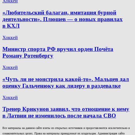
Хоккей
«Любительский балаган, имитация бурной
деятельности». Плющев — о новых правилах
в КХЛ
Хоккей
Министр спорта РФ вручил орден Почёта
Роману Ротенбергу
Хоккей
«Чуть ли не монстрила какой-то». Мальцев дал
оценку Гальченюку как лидеру в раздевалке
Хоккей
Тренер Крикунов заявил, что отношение к нему
в Латвии не изменилось после начала СВО
Все материалы на данном сайте взяты из открытых источников и предоставляются исключительно в
ознакомительных целях. Права на материалы принадлежат их владельцам. Администрация сайта