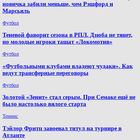
новичка забили меньше, чем Рэшфорд и
Марсьяль
Футбол
Теневой фаворит сезона в РПЛ. Дзюба не тянет,
но молодые игроки тащат «Локомотив»
Футбол
«Футбольными клубами владеют чудаки». Как
ведут трансферные переговоры
Футбол
Золотой «Зенит» стал серым. При Семаке ещё не
было настолько вялого старта
Теннис
Тэйлор Фритц завоевал титул на турнире в
Атланте