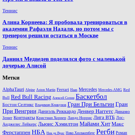
Теннис
Алина Корнеева: Я пробовала тренироваться в
академии Рафаэля Надаля, но потом мы с
тренером решили остаться в Москве
Теннис
Даниил Медведев поделился фото с маленькой
дочерью Алисой
Метки
AlphaTauri
Mercedes
Ferrari
Red
Alpine
Aston Martin
Haas
Mercedes-AMG
Баскетбол
Red Bull Racing
Bull
Алексей Сопин
Гран При Бельгии
Гран
Бостон Селтикс
Владимир Крикунов
При Венгрии
Денвер Наггетс
Даниэль Риккардо
Динамо
Лига ВТБ
Контракты
Ландо Норрис
Лос-
Зенит
Кристиан Хорнер
Майами Хит
Льюис Хэмилтон
Макс
Анджелес Лейкерс
Регби
НБА
Ферстаппен
Роман
Нико Хюлькенберг
Ник де Врис