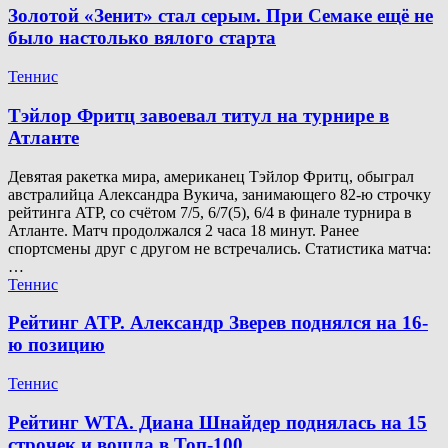
Золотой «Зенит» стал серым. При Семаке ещё не
было настолько вялого старта
Теннис
Тэйлор Фритц завоевал титул на турнире в
Атланте
Девятая ракетка мира, американец Тэйлор Фритц, обыграл
австралийца Александра Вукича, занимающего 82-ю строчку
рейтинга ATP, со счётом 7/5, 6/7(5), 6/4 в финале турнира в
Атланте. Матч продолжался 2 часа 18 минут. Ранее
спортсмены друг с другом не встречались. Статистика матча:
…
Теннис
Рейтинг ATP. Александр Зверев поднялся на 16-
ю позицию
Теннис
Рейтинг WTA. Диана Шнайдер поднялась на 15
строчек и вошла в Топ-100