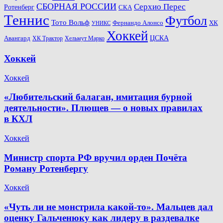
СБОРНАЯ РОССИИ
Серхио Перес
Ротенберг
СКА
Теннис
Футбол
Тото Вольф
ХК
Фернандо Алонсо
УНИКС
Хоккей
Авангард
ЦСКА
ХК Трактор
Хельмут Марко
Хоккей
Хоккей
«Любительский балаган, имитация бурной
деятельности». Плющев — о новых правилах
в КХЛ
Хоккей
Министр спорта РФ вручил орден Почёта
Роману Ротенбергу
Хоккей
«Чуть ли не монстрила какой-то». Мальцев дал
оценку Гальченюку как лидеру в раздевалке