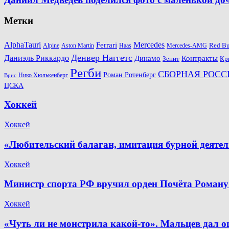
Метки
AlphaTauri
Mercedes
Ferrari
Red Bu
Alpine
Aston Martin
Haas
Mercedes-AMG
Денвер Наггетс
Даниэль Риккардо
Динамо
Контракты
Зенит
Кр
Регби
СБОРНАЯ РОСС
Роман Ротенберг
Нико Хюлькенберг
Врис
ЦСКА
Хоккей
Хоккей
«Любительский балаган, имитация бурной деяте
Хоккей
Министр спорта РФ вручил орден Почёта Роману
Хоккей
«Чуть ли не монстрила какой-то». Мальцев дал о