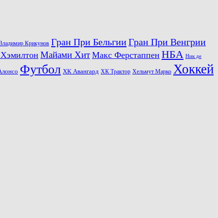
Гран При Бельгии
Гран При Венгрии
Владимир Крикунов
НБА
Майами Хит
 Хэмилтон
Макс Ферстаппен
Ник де
Хоккей
Футбол
ХК Авангард
Алонсо
ХК Трактор
Хельмут Марко