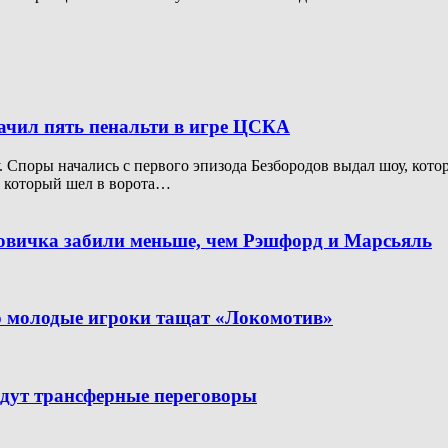
начил пять пенальти в игре ЦСКА
Споры начались с первого эпизода Безбородов выдал шоу, котор
, который шел в ворота…
новичка забили меньше, чем Рэшфорд и Марсьяль
но молодые игроки тащат «Локомотив»
дут трансферные переговоры