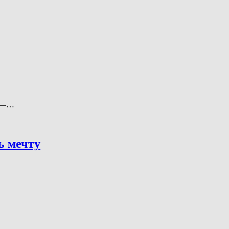
о —…
ь мечту