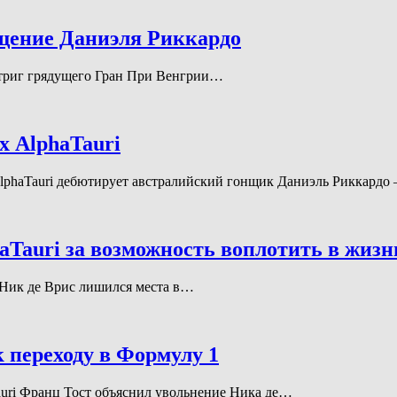
ащение Даниэля Риккардо
 интриг грядущего Гран При Венгрии…
х AlphaTauri
 AlphaTauri дебютирует австралийский гонщик Даниэль Риккард
haTauri за возможность воплотить в жизн
к Ник де Врис лишился места в…
к переходу в Формулу 1
aTauri Франц Тост объяснил увольнение Ника де…