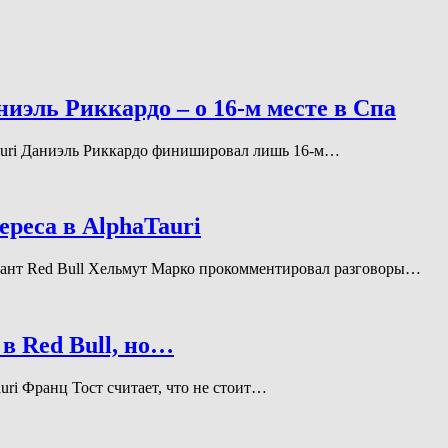
ниэль Риккардо – о 16-м месте в Спа
aTauri Даниэль Риккардо финишировал лишь 16-м…
ереса в AlphaTauri
льтант Red Bull Хельмут Марко прокомментировал разговоры…
в Red Bull, но…
auri Франц Тост считает, что не стоит…