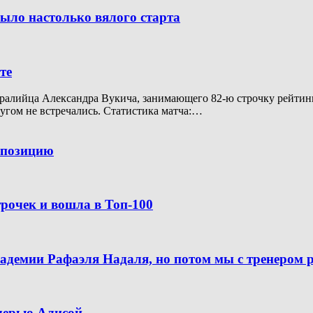
было настолько вялого старта
те
алийца Александра Вукича, занимающего 82-ю строчку рейтинга A
ругом не встречались. Статистика матча:…
ю позицию
рочек и вошла в Топ-100
кадемии Рафаэля Надаля, но потом мы с тренером 
очерью Алисой