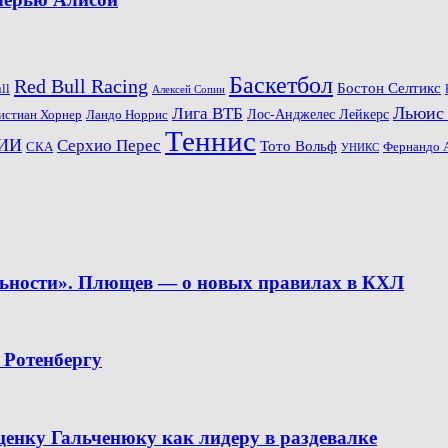
Баскетбол
Red Bull Racing
Бостон Селтикс
ll
Алексей Сопин
Льюис
Лига ВТБ
Ландо Норрис
Лос-Анджелес Лейкерс
истиан Хорнер
Теннис
ИИ
Серхио Перес
Тото Вольф
СКА
Фернандо 
УНИКС
льности». Плющев — о новых правилах в КХЛ
 Ротенбергу
ценку Гальченюку как лидеру в раздевалке