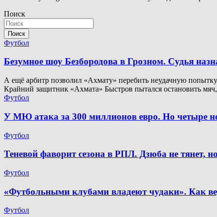
Поиск
Поиск
Футбол
Безумное шоу Безбородова в Грозном. Судья наз
А ещё арбитр позволил «Ахмату» перебить неудачную попытку. 
Крайний защитник «Ахмата» Быстров пытался остановить мяч
Футбол
У МЮ атака за 300 миллионов евро. Но четыре 
Футбол
Теневой фаворит сезона в РПЛ. Дзюба не тянет, 
Футбол
«Футбольными клубами владеют чудаки». Как ве
Футбол