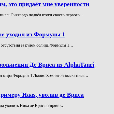
м, это придаёт мне уверенности
 Даниэль Риккардо подвёл итоги своего первого…
не уходил из Формулы 1
го отсутствия за рулём болида Формулы 1…
вольнении Де Вриса из AlphaTauri
пион мира Формулы 1 Льюис Хэмилтон высказался…
римеру Haas, уволив де Вриса
шила уволить Ника де Вриса и прямо…