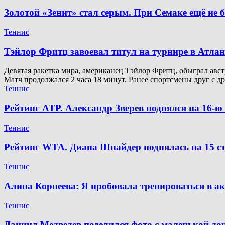
Золотой «Зенит» стал серым. При Семаке ещё не 
Теннис
Тэйлор Фритц завоевал титул на турнире в Атлан
Девятая ракетка мира, американец Тэйлор Фритц, обыграл австр
Матч продолжался 2 часа 18 минут. Ранее спортсмены друг с д
Теннис
Рейтинг ATP. Александр Зверев поднялся на 16-
Теннис
Рейтинг WTA. Диана Шнайдер поднялась на 15 ст
Теннис
Алина Корнеева: Я пробовала тренироваться в а
Теннис
Даниил Медведев поделился фото с маленькой д