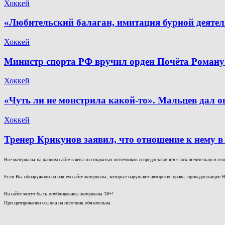
Хоккей
«Любительский балаган, имитация бурной деяте
Хоккей
Министр спорта РФ вручил орден Почёта Роману
Хоккей
«Чуть ли не монстрила какой-то». Мальцев дал о
Хоккей
Тренер Крикунов заявил, что отношение к нему в
Все материалы на данном сайте взяты из открытых источников и предоставляются исключительно в озна
Если Вы обнаружили на нашем сайте материалы, которые нарушают авторские права, принадлежащие В
На сайте могут быть опубликованы материалы 18+!
При цитировании ссылка на источник обязательна.