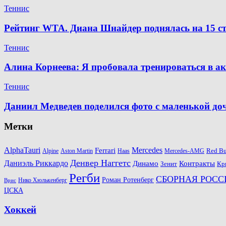
Теннис
Рейтинг WTA. Диана Шнайдер поднялась на 15 ст
Теннис
Алина Корнеева: Я пробовала тренироваться в а
Теннис
Даниил Медведев поделился фото с маленькой д
Метки
AlphaTauri
Mercedes
Ferrari
Red Bu
Alpine
Aston Martin
Haas
Mercedes-AMG
Денвер Наггетс
Даниэль Риккардо
Динамо
Контракты
Зенит
Кр
Регби
СБОРНАЯ РОСС
Роман Ротенберг
Нико Хюлькенберг
Врис
ЦСКА
Хоккей