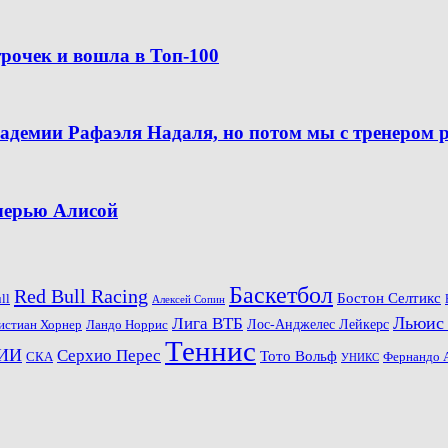
рочек и вошла в Топ-100
кадемии Рафаэля Надаля, но потом мы с тренером 
очерью Алисой
Баскетбол
Red Bull Racing
Бостон Селтикс
ll
Алексей Сопин
Льюис
Лига ВТБ
Ландо Норрис
Лос-Анджелес Лейкерс
истиан Хорнер
Теннис
ИИ
Серхио Перес
Тото Вольф
СКА
Фернандо 
УНИКС