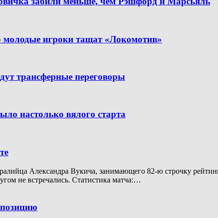
новичка забили меньше, чем Рэшфорд и Марсьяль
но молодые игроки тащат «Локомотив»
дут трансферные переговоры
было настолько вялого старта
те
алийца Александра Вукича, занимающего 82-ю строчку рейтинга A
ругом не встречались. Статистика матча:…
ю позицию