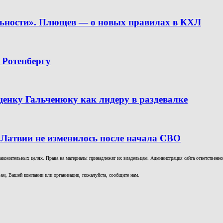
льности». Плющев — о новых правилах в КХЛ
 Ротенбергу
ценку Гальченюку как лидеру в раздевалке
 Латвии не изменилось после начала СВО
комительных целях. Права на материалы принадлежат их владельцам. Администрация сайта ответственност
ам, Вашей компании или организации, пожалуйста, сообщите нам.