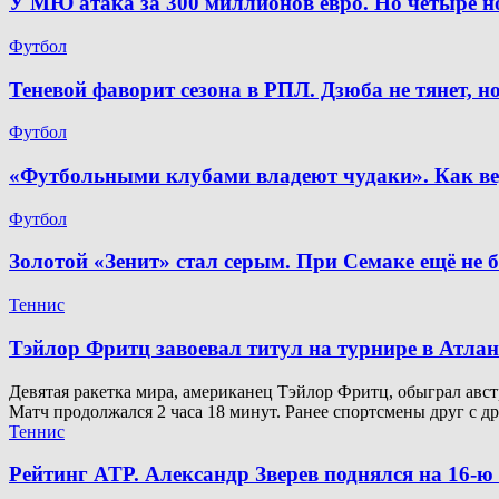
У МЮ атака за 300 миллионов евро. Но четыре 
Футбол
Теневой фаворит сезона в РПЛ. Дзюба не тянет, 
Футбол
«Футбольными клубами владеют чудаки». Как ве
Футбол
Золотой «Зенит» стал серым. При Семаке ещё не 
Теннис
Тэйлор Фритц завоевал титул на турнире в Атлан
Девятая ракетка мира, американец Тэйлор Фритц, обыграл австр
Матч продолжался 2 часа 18 минут. Ранее спортсмены друг с д
Теннис
Рейтинг ATP. Александр Зверев поднялся на 16-