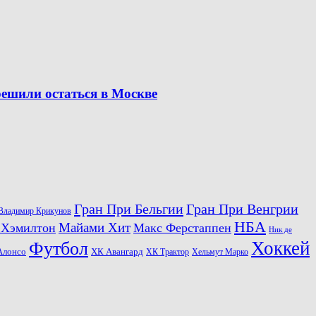
решили остаться в Москве
Гран При Бельгии
Гран При Венгрии
Владимир Крикунов
НБА
Майами Хит
 Хэмилтон
Макс Ферстаппен
Ник де
Хоккей
Футбол
ХК Авангард
Алонсо
ХК Трактор
Хельмут Марко