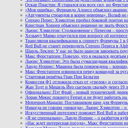
Оскар Пиастри: Я старался изо всех сил, но Ферст
«Моя ошибка». Фернандо Алонсо объяснил аварию 
«Аргументы стюардов в корне неверны». Вольф не
Серхио Перес: Хэмилтон пробил боковой понтон н
Кристиан Хорнер объяснил решение не звать Ферст
Льюис Хэмилтон: Столкновение с Пересом – прост
Хельмут Марко отшутился при вопросе об интересе
Трансляция квалификации к спринту Формулы 1 в 
Red Bull не станет переводить Серхио Переса в Alph
Шарль Леклер: У нас не было шансов завоевать поу
Макс Ферстаппен: Повезло, что я оказался десятым 
Льюис Хэмилтон: Это была сумасшедшая квалифик
Ландо Норрис: Машина была повреждена – хорошо,
Макс Ферстаппен извинился перед командой за руг
Стартовая решётка Гран При Бельгии
Комиссия Ф1 отложила отказ от «грелок» и согласи
Жан Тодт и Мишель Йео сыграли свадьбу через 19 
Официально: Пэт Фрай – новый технический директ
Лоран Мекис покинул Ferrari и не будет работать н
Motorsport-Magazin: Поставщиком шин для Формулы 1
Никогда не говори «никогда». Льюис Хэмилтон – о 
Искусственный интеллект поможет Red Bull в рабо
«Я не специально». Ландо Норрис – о разбитом ку
«Нас ждет интересная погода». Макс Ферстаппен не