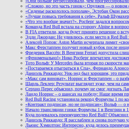
«Они больше регрессировали, чем прогрессировали
«Сложно, но это часть гонок»: Оруджев — о ново
«Сиденье раскололось пополам». Эстебан Окон расс
«Лучше повысь требования к себе». Ральф Шумахер
«Что это вообще значит?». Росберг задался вопросо
Команда Red Bull встала на сторону Alpine в вопро
В FIA ответили, когда будет принято решение о вс
Эдди Джордан: Не удивлюсь, если место в Red Bull
Алексей Попов: Aston Martin исчерпала лимит «свои
Макс Ферстаппен получит новый кубок после инци
Фредерик Вассёр: В Венгрии Ferrari допустила сл
«Феноменально!» Нико Росберг впечатлен достиже
Тото Вольф: У Mercedes была вторая по скорости м
«Постараемся отыграться в Спа». Фернандо Алонсо
Даниэль Риккардо: Уик-энд был хорошим, это прид
«Макс сам виноват». Норрис и Ферстаппен – о разб
Шарль Леклер: Результат выглядит хуже, чем на сам
Серхио Перес объяснил, почему не смог догнать Ла
Ландо Норрис – о шансах на победу: Наше время пр
Red Bull Racing установила рекорд Формулы 1 по к
«Контракт подписан, но не подписан»: Вольф — о 
Начало трансляции гонки Формулы 1 в Венгрии в 1
Куда подевалось преимущество Red Bull? Объясни
Даниэль Риккардо: Я расслаблен и снова получаю у
Льюис Хэмилтон: Интересно, куда делось преимуще