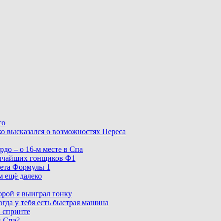
со
о высказался о возможностях Переса
рдо – о 16-м месте в Спа
личайших гонщиков Ф1
чета Формулы 1
м ещё далеко
орой я выиграл гонку
гда у тебя есть быстрая машина
в спринте
в Спа?