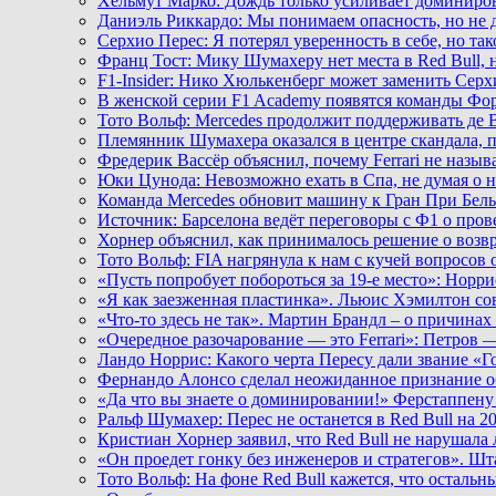
Хельмут Марко: Дождь только усиливает доминиро
Даниэль Риккардо: Мы понимаем опасность, но не 
Серхио Перес: Я потерял уверенность в себе, но та
Франц Тост: Мику Шумахеру нет места в Red Bull,
F1-Insider: Нико Хюлькенберг может заменить Серхи
В женской серии F1 Academy появятся команды Фор
Тото Вольф: Mercedes продолжит поддерживать де 
Племянник Шумахера оказался в центре скандала, 
Фредерик Вассёр объяснил, почему Ferrari не назы
Юки Цунода: Невозможно ехать в Спа, не думая о 
Команда Mercedes обновит машину к Гран При Бел
Источник: Барселона ведёт переговоры с Ф1 о пров
Хорнер объяснил, как принималось решение о воз
Тото Вольф: FIA нагрянула к нам с кучей вопросов 
«Пусть попробует побороться за 19-е место»: Норр
«Я как заезженная пластинка». Льюис Хэмилтон сове
«Что-то здесь не так». Мартин Брандл – о причинах 
«Очередное разочарование — это Ferrari»: Петров 
Ландо Норрис: Какого черта Пересу дали звание «
Фернандо Алонсо сделал неожиданное признание об
«Да что вы знаете о доминировании!» Ферстаппену
Ральф Шумахер: Перес не останется в Red Bull на 2
Кристиан Хорнер заявил, что Red Bull не нарушала 
«Он проедет гонку без инженеров и стратегов». Ш
Тото Вольф: На фоне Red Bull кажется, что осталь