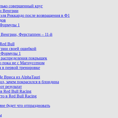
олько совершенный круг
ри Венгрии
эля Риккардо после возвращения в Ф1
дов
 Формулы 1
 Венгрии, Ферстаппен – 11-й
Red Bull
нгрии своей ошибкой
з Формулы 1
 распределения покрышек
о пока не с Магнуссеном
 в первой тренировке
е Вриса из AlphaTauri
л, зачем покрасился в блондина
от результат
 Red Bull Racing
то в Red Bull Racing
не будет что отпраздновать
ы