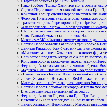
Стартовая решётка Гран При Венгрии
Нико Росберг: Только Хэмилтон мог проехать наст
Серхио Перес поделился главной целью на Гран П
Кристиан Хорнер оценил первое выступление Дани
Формула 1 намерена внедрить брызговики для боли
Трансляция третьей тренировки Гран При Венгрии
«Он справился»: Марко — о возвращении Риккардо
Шарль Леклер быстрее всех во второй тренировке в
Чжоу Гуаньюй может стать пилотом Haas
Mercedes-AMG объяснил, почему не может догнать 
Серхио Перес объяснил аварию в тренировке в Ве
Даниэль Риккардо: Как будто никуда и не уходил и
«Мы ездим меньше»: Хэмилтон — о новом формате
Haas готова продлить контракт с Хюлькенбергом, н
Кристиан Хорнер прокомментировал аварию Переса
Фернандо Алонсо стал послом модного бренда Boss
«Бедняга Ник». Льюис Хэмилтон – об увольнении Д
«Вышел фильм «Барби». Нико Хюлькенберг объясни
Льюис Хэмилтон: Не наказали Red Bull жестко – и в
Макс Ферстаппен будет рад возвращению Риккардо в
Серхио Перес: Не только Риккардо метит на мое мес
В Alpine сменился генеральный директор
Фернандо Алонсо: Надеюсь, на Гран При Венгрии м
Источник: В Ferrari перейдут 90 новых инженеров
Льюис Хэмилтон: Переговоры с Mercedes завершен