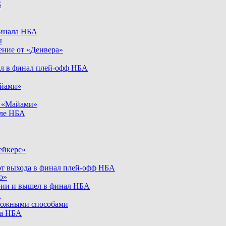
Б
финала НБА
ы
ение от «Денвера»
ел в финал плей-офф НБА
айами»
т «Майами»
але НБА
ейкерс»
от выхода в финал плей-офф НБА
ю»
рии и вышел в финал НБА
А
можными способами
ла НБА