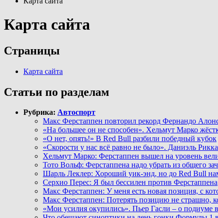
Карта сайта
Карта сайта
Страницы
Карта сайта
Статьи по разделам
Рубрика:
Автоспорт
Макс Ферстаппен повторил рекорд Фернандо Алон
«На большее он не способен». Хельмут Марко жёстк
«О нет, опять!» В Red Bull разбили победный кубок
«Скорости у нас всё равно не было». Даниэль Рикка
Хельмут Марко: Ферстаппен вышел на уровень ве
Тото Вольф: Ферстаппена надо убрать из общего за
Шарль Леклер: Хороший уик-энд, но до Red Bull на
Серхио Перес: Я был бессилен против Ферстаппена
Макс Ферстаппен: У меня есть новая позиция, с кот
Макс Ферстаппен: Потерять позицию не страшно, ко
«Мои усилия окупились». Пьер Гасли – о подиуме 
Что обещают синоптики на день гонки Формулы 1 