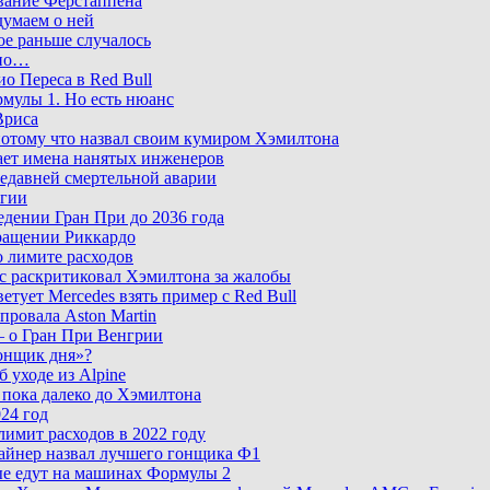
вание Ферстаппена
думаем о ней
кое раньше случалось
 но…
о Переса в Red Bull
мулы 1. Но есть нюанс
Вриса
потому что назвал своим кумиром Хэмилтона
вает имена нанятых инженеров
недавней смертельной аварии
ьгии
едении Гран При до 2036 года
вращении Риккардо
о лимите расходов
ис раскритиковал Хэмилтона за жалобы
тует Mercedes взять пример с Red Bull
провала Aston Martin
— о Гран При Венгрии
Гонщик дня»?
 уходе из Alpine
 пока далеко до Хэмилтона
024 год
лимит расходов в 2022 году
тайнер назвал лучшего гонщика Ф1
ные едут на машинах Формулы 2