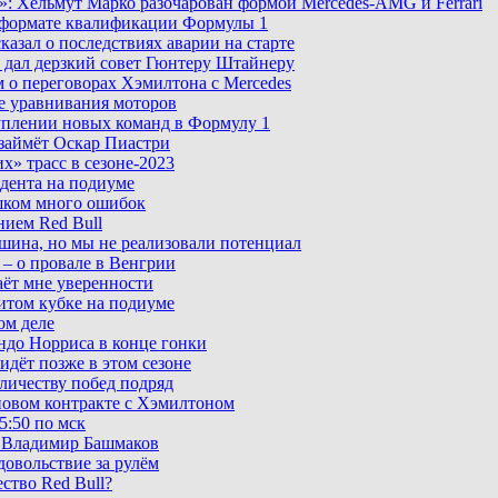
»: Хельмут Марко разочарован формой Mercedes-AMG и Ferrari
м формате квалификации Формулы 1
казал о последствиях аварии на старте
 дал дерзкий совет Гюнтеру Штайнеру
м о переговорах Хэмилтона с Mercedes
се уравнивания моторов
туплении новых команд в Формулу 1
 займёт Оскар Пиастри
х» трасс в сезоне-2023
дента на подиуме
ишком много ошибок
нием Red Bull
ашина, но мы не реализовали потенциал
 – о провале в Венгрии
аёт мне уверенности
итом кубке на подиуме
ом деле
ндо Норриса в конце гонки
идёт позже в этом сезоне
оличеству побед подряд
новом контракте с Хэмилтоном
5:50 по мск
л Владимир Башмаков
довольствие за рулём
ство Red Bull?