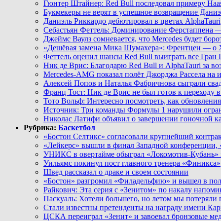
Гюнтер Штайнер: Red Bull последовал примеру Haas
Букмекеры не верят в успешное возвращение Даниэ
Даниэль Риккардо дебютировал в цветах AlphaTauri
Себастьян Феттель: Доминирование Ферстаппена — 
Джеймс Ваулз сомневается, что Mercedes будет бор
«Дешёвая замена Мика Шумахера»: Френтцен — о 
Феттель оценил шансы Red Bull выиграть все Гран 
Ник де Врис: Благодарю Red Bull и AlphaTauri за в
Mercedes-AMG показал полёт Джорджа Рассела на и
Алексей Попов и Наталья Фабричнова сыграли сва
Франц Тост: Ник де Врис не был готов к переходу 
Тото Вольф: Интересно посмотреть, как обновлени
Источник: Три команды Формулы 1 нарушили огра
Николас Латифи объявил о завершении гоночной к
Рубрика:
Баскетбол
«Бостон Селтикс» согласовали крупнейший контра
«Лейкерс» вышли в финал Западной конференции
УНИКС в овертайме обыграл «Локомотив-Кубань» 
Уильямс покинул пост главного тренера «Финикса»
Швед рассказал о драке и своем состоянии
«Бостон» разгромил «Филадельфию» и вышел в по
Райкович: Эта серия с «Зенитом» по накалу напо
Паскуаль: Хотели большего, но летом мы потеряли
Стали известны претенденты на награду имени Ка
ЦСКА переиграл «Зенит» и завоевал бронзовые ме