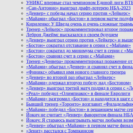
УНИКС впервые стал чемпионом Единой лиги ВТ
«Сан-Антонио» выиграл драфт-лотерею НБА-2023
«Денвер» с победы начал серию против «Лейкерс»
«Майами» обыграл «Бостон» в первом матче полу
Кириленко: У Шведа очень и очень сложные травм
Тренер «Лейкерс» прокомментировал второе пораж
Леброн Джеймс высказался о своем будущем
«Денвер» выиграл серию против «Лейкерс» и выш
«Бостон» сократил отставание в серии с «Майами»
«Бостон» сократил до минимума счет в серии с «М
«Бостон» сравнял счет в серии с «Майами»
Тренер «Денвера» прокомментировал поражение о
«Майами» обыграл «Денвер» и сравнял счет в фин
«Финикс» объявил имя нового главного тренера
«Денвер» во второй раз обыграл «Лейкерс»
«Майами» одержал вторую победу над «Бостоном»
«Денвер» выиграл третий матч подряд в серии с «Л
«Реал» победил «Олимпиакос» в финале Евролиги
«Майами» разгромил «Бостон» и находится в шаге 
Бывший тренер «Торонто» возглавит «Филадельфи
«Майами» победил «Бостон» в решающем матче се
Йокич не считает «Денвер» фаворитом финала НБ
Йокич: Я стараюсь выигрывать матчи любыми воз
«Денвер» обыграл «Майами» в первом матче фина
«Зенит» расстался с Томпкинсом