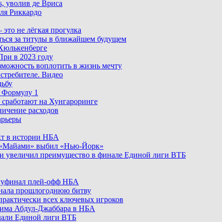
, уволив де Вриса
ля Риккардо
это не лёгкая прогулка
оться за титулы в ближайшем будущем
Хюлькенберге
При в 2023 году
озможность воплотить в жизнь мечту
стребителе. Видео
дьбу
в Формулу 1
я сработают на Хунгароринге
ничение расходов
арьеры
кт в истории НБА
, «Майами» выбил «Нью-Йорк»
и увеличил преимущество в финале Единой лиги ВТБ
луфинал плей-офф НБА
минала прошлогоднюю битву
 практически всех ключевых игроков
рима Абдул-Джаббара в НБА
дали Единой лиги ВТБ