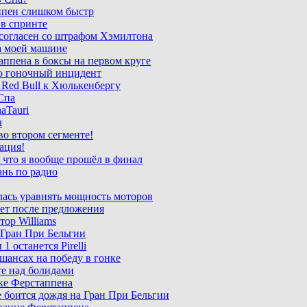
аппен слишком быстр
в спринте
 согласен со штрафом Хэмилтона
а моей машине
аппена в боксы на первом круге
о гоночный инцидент
 Red Bull к Хюлькенбергу
Спа
aTauri
л
во втором сегменте!
ация!
 что я вообще прошёл в финал
ань по радио
лась уравнять мощность моторов
лет после предложения
ор Williams
а Гран При Бельгии
 останется Pirelli
шансах на победу в гонке
те над болидами
бке Ферстаппена
 боится дождя на Гран При Бельгии