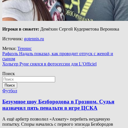
Игроки в сюжете:
Демёхин Сергей Кудерметова Вероника
Источник:
gotennis.ru
Метки:
Теннис
Навигация
Рафаэль Надаль показал, как проводит отпуск с женой и
сыном
по
Хольгер Руне снялся в фотосессии для L’Officiel
записям
Поиск
Поиск
Футбол
Безумное шоу Безбородова в Грозном. Судья
назначил пять пенальти в игре ЦСКА
А ещё арбитр позволил «Ахмату» перебить неудачную
попытку. Споры начались с первого эпизода Безбородов