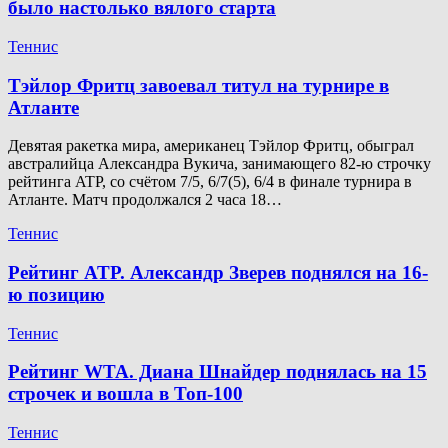
было настолько вялого старта
Теннис
Тэйлор Фритц завоевал титул на турнире в
Атланте
Девятая ракетка мира, американец Тэйлор Фритц, обыграл
австралийца Александра Вукича, занимающего 82-ю строчку
рейтинга ATP, со счётом 7/5, 6/7(5), 6/4 в финале турнира в
Атланте. Матч продолжался 2 часа 18…
Теннис
Рейтинг ATP. Александр Зверев поднялся на 16-
ю позицию
Теннис
Рейтинг WTA. Диана Шнайдер поднялась на 15
строчек и вошла в Топ-100
Теннис