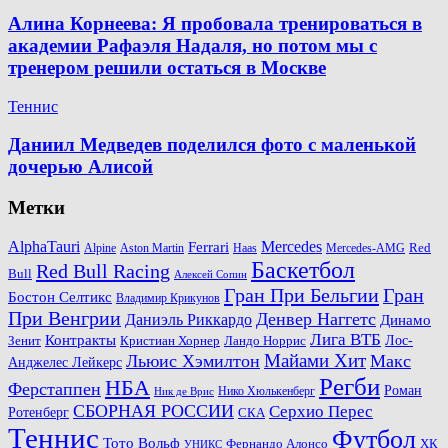
Алина Корнеева: Я пробовала тренироваться в
академии Рафаэля Надаля, но потом мы с
тренером решили остаться в Москве
Теннис
Даниил Медведев поделился фото с маленькой
дочерью Алисой
Метки
AlphaTauri
Mercedes
Ferrari
Red
Alpine
Aston Martin
Haas
Mercedes-AMG
Баскетбол
Red Bull Racing
Bull
Алексей Сопин
Гран При Бельгии
Гран
Бостон Селтикс
Владимир Крикунов
При Венгрии
Денвер Наггетс
Даниэль Риккардо
Динамо
Лига ВТБ
Контракты
Ландо Норрис
Лос-
Зенит
Кристиан Хорнер
Майами Хит
Льюис Хэмилтон
Макс
Анджелес Лейкерс
Регби
НБА
Ферстаппен
Роман
Нико Хюлькенберг
Ник де Врис
СБОРНАЯ РОССИИ
Серхио Перес
Ротенберг
СКА
Теннис
Футбол
Тото Вольф
ХК
Фернандо Алонсо
УНИКС