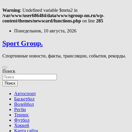
Warning
: Undefined variable $meta2 in
/var/www/user686484/data/www/sgroup-nn.ru/wp-
content/themes/newscard/functions.php
on line
285
Перейти
Понедельник, 10 августа, 2026
к
содержимому
Sport Group.
Спортивные новости, факты, трансляции, события, рекорды.
Поиск
Поиск
Автоспорт
Баскетбол
Волейбол
Регби
Теннис
Футбол
Хоккей
Карта сайта