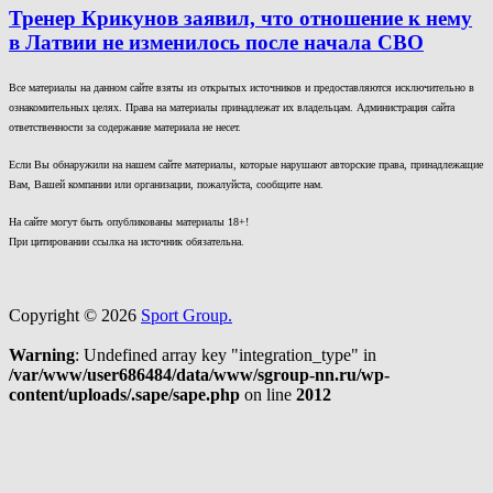
Тренер Крикунов заявил, что отношение к нему
в Латвии не изменилось после начала СВО
Все материалы на данном сайте взяты из открытых источников и предоставляются исключительно в
ознакомительных целях. Права на материалы принадлежат их владельцам. Администрация сайта
ответственности за содержание материала не несет.
Если Вы обнаружили на нашем сайте материалы, которые нарушают авторские права, принадлежащие
Вам, Вашей компании или организации, пожалуйста, сообщите нам.
На сайте могут быть опубликованы материалы 18+!
При цитировании ссылка на источник обязательна.
Copyright © 2026
Sport Group.
Warning
: Undefined array key "integration_type" in
/var/www/user686484/data/www/sgroup-nn.ru/wp-
content/uploads/.sape/sape.php
on line
2012