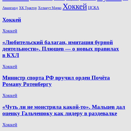
Хоккей
Авангард
ЦСКА
ХК Трактор
Хельмут Марко
Хоккей
Хоккей
«Любительский балаган, имитация бурной
деятельности». Плющев — о новых правилах
в КХЛ
Хоккей
Министр спорта РФ вручил орден Почёта
Роману Ротенбергу
Хоккей
«Чуть ли не монстрила какой-то». Мальцев дал
оценку Гальченюку как лидеру в раздевалке
Хоккей