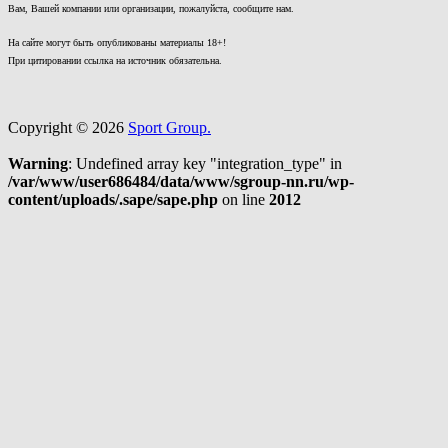
Вам, Вашей компании или организации, пожалуйста, сообщите нам.
На сайте могут быть опубликованы материалы 18+!
При цитировании ссылка на источник обязательна.
Copyright © 2026
Sport Group.
Warning
: Undefined array key "integration_type" in
/var/www/user686484/data/www/sgroup-nn.ru/wp-
content/uploads/.sape/sape.php
on line
2012