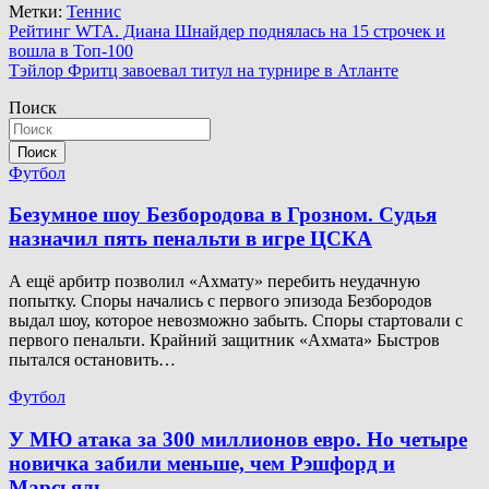
Метки:
Теннис
Навигация
Рейтинг WTA. Диана Шнайдер поднялась на 15 строчек и
вошла в Топ-100
по
Тэйлор Фритц завоевал титул на турнире в Атланте
записям
Поиск
Поиск
Футбол
Безумное шоу Безбородова в Грозном. Судья
назначил пять пенальти в игре ЦСКА
А ещё арбитр позволил «Ахмату» перебить неудачную
попытку. Споры начались с первого эпизода Безбородов
выдал шоу, которое невозможно забыть. Споры стартовали с
первого пенальти. Крайний защитник «Ахмата» Быстров
пытался остановить…
Футбол
У МЮ атака за 300 миллионов евро. Но четыре
новичка забили меньше, чем Рэшфорд и
Марсьяль