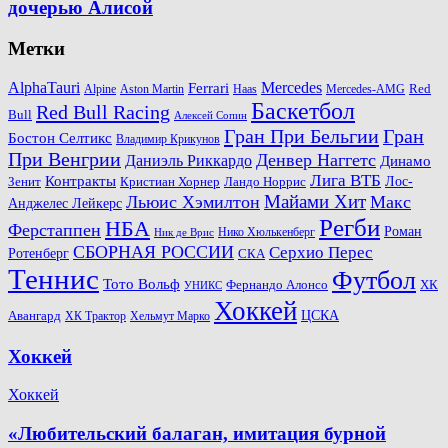
дочерью Алисой
Метки
AlphaTauri
Mercedes
Ferrari
Red
Alpine
Aston Martin
Haas
Mercedes-AMG
Баскетбол
Red Bull Racing
Bull
Алексей Сопин
Гран При Бельгии
Гран
Бостон Селтикс
Владимир Крикунов
При Венгрии
Денвер Наггетс
Даниэль Риккардо
Динамо
Лига ВТБ
Контракты
Ландо Норрис
Лос-
Зенит
Кристиан Хорнер
Майами Хит
Льюис Хэмилтон
Макс
Анджелес Лейкерс
Регби
НБА
Ферстаппен
Роман
Нико Хюлькенберг
Ник де Врис
СБОРНАЯ РОССИИ
Серхио Перес
Ротенберг
СКА
Теннис
Футбол
Тото Вольф
ХК
Фернандо Алонсо
УНИКС
Хоккей
Авангард
ЦСКА
ХК Трактор
Хельмут Марко
Хоккей
Хоккей
«Любительский балаган, имитация бурной