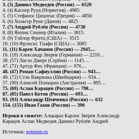
3. (3) Даниил Медведев (Россия) — 6520
4. (4) Каспер Рууд (Норвегия) - 4985
5. (5) Стефанос Циципас (Греция) — 4850
6. (6) Хольгер Руне (Дания) — 4825
7. (7) Андрей Рублёв (Россия) — 4730
8. (8) Янник Синнер (Италия) — 3815
9. (9) Тэйлор Фритц (США) — 3515
10. (10) Фрэнсис Тиафо (США) — 3085
11. (11) Карен Хачанов (Россия) — 2945…
16. (19) Александр Зверев (Германия) — 2210…
38. (57) Ласло Джере (Сербия) — 1145…
47. (71) Артур Фис (Франция) — 976…
48. (47) Роман Сафиуллин (Россия) — 943…
49. (72) Стэн Вавринка (Швейцария) — 934…
57. (90) Алексей Попырин (Австралия) — 895…
75. (69)
Аслан Карацев (Россия) — 798…
87. (85) Павел Котов (Россия) — 693…
93. (93) Александр Шевченко (Россия) — 632
154. (155) Иван Гахов (Россия) — 390
Игроки в сюжете:
Алькараз Карлос Зверев Александр
Карацев Аслан Медведев Даниил Рублёв Андрей
Источник:
gotennis.ru