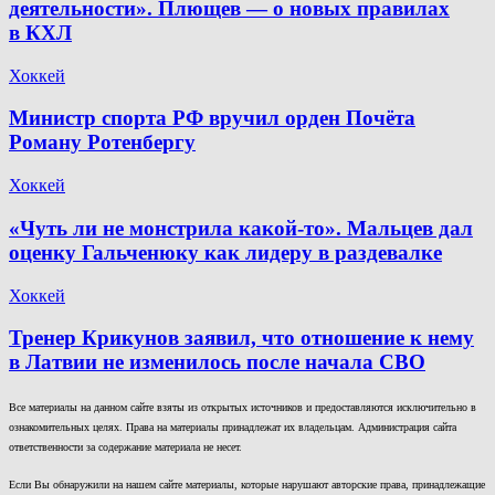
деятельности». Плющев — о новых правилах
в КХЛ
Хоккей
Министр спорта РФ вручил орден Почёта
Роману Ротенбергу
Хоккей
«Чуть ли не монстрила какой-то». Мальцев дал
оценку Гальченюку как лидеру в раздевалке
Хоккей
Тренер Крикунов заявил, что отношение к нему
в Латвии не изменилось после начала СВО
Все материалы на данном сайте взяты из открытых источников и предоставляются исключительно в
ознакомительных целях. Права на материалы принадлежат их владельцам. Администрация сайта
ответственности за содержание материала не несет.
Если Вы обнаружили на нашем сайте материалы, которые нарушают авторские права, принадлежащие