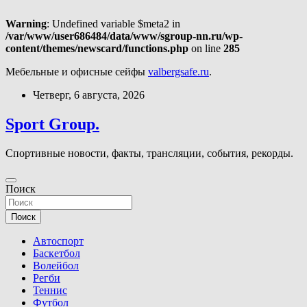
Warning
: Undefined variable $meta2 in
/var/www/user686484/data/www/sgroup-nn.ru/wp-
content/themes/newscard/functions.php
on line
285
Мебельные и офисные сейфы
valbergsafe.ru
.
Перейти
Четверг, 6 августа, 2026
к
содержимому
Sport Group.
Спортивные новости, факты, трансляции, события, рекорды.
Поиск
Поиск
Автоспорт
Баскетбол
Волейбол
Регби
Теннис
Футбол