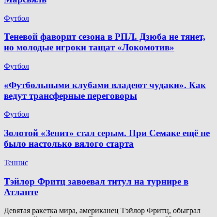
Футбол
Теневой фаворит сезона в РПЛ. Дзюба не тянет,
но молодые игроки тащат «Локомотив»
Футбол
«Футбольными клубами владеют чудаки». Как
ведут трансферные переговоры
Футбол
Золотой «Зенит» стал серым. При Семаке ещё не
было настолько вялого старта
Теннис
Тэйлор Фритц завоевал титул на турнире в
Атланте
Девятая ракетка мира, американец Тэйлор Фритц, обыграл