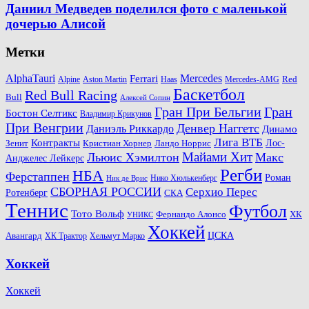
Даниил Медведев поделился фото с маленькой
дочерью Алисой
Метки
AlphaTauri
Mercedes
Ferrari
Red
Alpine
Aston Martin
Haas
Mercedes-AMG
Баскетбол
Red Bull Racing
Bull
Алексей Сопин
Гран При Бельгии
Гран
Бостон Селтикс
Владимир Крикунов
При Венгрии
Денвер Наггетс
Даниэль Риккардо
Динамо
Лига ВТБ
Контракты
Ландо Норрис
Лос-
Зенит
Кристиан Хорнер
Майами Хит
Льюис Хэмилтон
Макс
Анджелес Лейкерс
Регби
НБА
Ферстаппен
Роман
Нико Хюлькенберг
Ник де Врис
СБОРНАЯ РОССИИ
Серхио Перес
Ротенберг
СКА
Теннис
Футбол
Тото Вольф
ХК
Фернандо Алонсо
УНИКС
Хоккей
Авангард
ЦСКА
ХК Трактор
Хельмут Марко
Хоккей
Хоккей