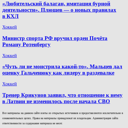
«Любительский балаган, имитация бурной
деятельности». Плющев — о новых правилах
в КХЛ
Хоккей
Министр спорта РФ вручил орден Почёта
Роману Ротенбергу
Хоккей
«Чуть ли не монстрила какой-то». Мальцев дал
оценку Гальченюку как лидеру в раздевалке
Хоккей
Тренер Крикунов заявил, что отношение к нему
в Латвии не изменилось после начала СВО
Все материалы на данном сайте взяты из открытых источников и предоставляются исключительно в
ознакомительных целях. Права на материалы принадлежат их владельцам. Администрация сайта
ответственности за содержание материала не несет.