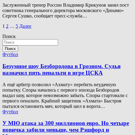
Заслуженный тренер России Владимир Крикунов занял пост
советника генерального директора московского «Динамо»
Сергея Сушко, сообщает пресс-служба…
Пагинация
1
2
…
5
Далее
записей
Поиск
Поиск
Футбол
Безумное шоу Безбородова в Грозном. Судья
назначил пять пенальти в игре ЦСКА
А ещё арбитр позволил «Ахмату» перебить неудачную
попытку. Споры начались с первого эпизода Безбородов
выдал шоу, которое невозможно забыть. Споры стартовали с
первого пенальти. Крайний защитник «Ахмата» Быстров
пытался остановить мяч, который шел в ворота…
Футбол
У МЮ атака за 300 миллионов евро. Но четыре
новичка забили меньше, чем Рэшфорд и