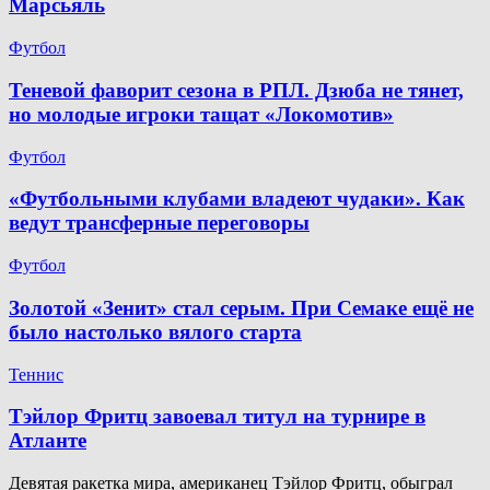
Марсьяль
Футбол
Теневой фаворит сезона в РПЛ. Дзюба не тянет,
но молодые игроки тащат «Локомотив»
Футбол
«Футбольными клубами владеют чудаки». Как
ведут трансферные переговоры
Футбол
Золотой «Зенит» стал серым. При Семаке ещё не
было настолько вялого старта
Теннис
Тэйлор Фритц завоевал титул на турнире в
Атланте
Девятая ракетка мира, американец Тэйлор Фритц, обыграл