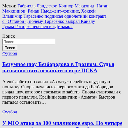
Метки:
Габриэль Ландеског
,
Коннор Макдэвид
,
Натан
Маккиннон
,
Райан Ньюджент-хопкинс
,
Хоккей
Навигация
Владимир Тарасенко подписал однолетний контракт
с «Оттавой», почему Тарасенко выбрал Канаду
по
Гурам Гогидзе перешел в «Динамо»
записям
Поиск
Поиск
Футбол
Безумное шоу Безбородова в Грозном. Судья
назначил пять пенальти в игре ЦСКА
А ещё арбитр позволил «Ахмату» перебить неудачную
попытку. Споры начались с первого эпизода Безбородов
выдал шоу, которое невозможно забыть. Споры стартовали с
первого пенальти. Крайний защитник «Ахмата» Быстров
пытался остановить…
Футбол
У МЮ атака за 300 миллионов евро. Но четыре