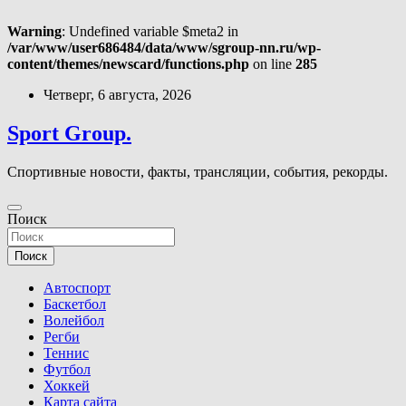
Warning
: Undefined variable $meta2 in
/var/www/user686484/data/www/sgroup-nn.ru/wp-
content/themes/newscard/functions.php
on line
285
Перейти
Четверг, 6 августа, 2026
к
содержимому
Sport Group.
Спортивные новости, факты, трансляции, события, рекорды.
Поиск
Поиск
Автоспорт
Баскетбол
Волейбол
Регби
Теннис
Футбол
Хоккей
Карта сайта