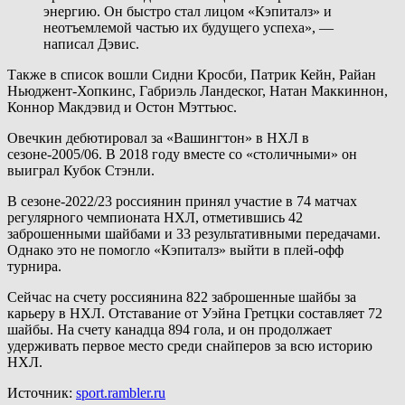
энергию. Он быстро стал лицом «Кэпиталз» и
неотъемлемой частью их будущего успеха», —
написал Дэвис.
Также в список вошли Сидни Кросби, Патрик Кейн, Райан
Ньюджент-Хопкинс, Габриэль Ландеског, Натан Маккиннон,
Коннор Макдэвид и Остон Мэттьюс.
Овечкин дебютировал за «Вашингтон» в НХЛ в
сезоне-2005/06. В 2018 году вместе со «столичными» он
выиграл Кубок Стэнли.
В сезоне-2022/23 россиянин принял участие в 74 матчах
регулярного чемпионата НХЛ, отметившись 42
заброшенными шайбами и 33 результативными передачами.
Однако это не помогло «Кэпиталз» выйти в плей-офф
турнира.
Сейчас на счету россиянина 822 заброшенные шайбы за
карьеру в НХЛ. Отставание от Уэйна Гретцки составляет 72
шайбы. На счету канадца 894 гола, и он продолжает
удерживать первое место среди снайперов за всю историю
НХЛ.
Источник:
sport.rambler.ru