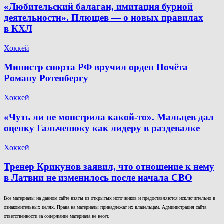
«Любительский балаган, имитация бурной
деятельности». Плющев — о новых правилах
в КХЛ
Хоккей
Министр спорта РФ вручил орден Почёта
Роману Ротенбергу
Хоккей
«Чуть ли не монстрила какой-то». Мальцев дал
оценку Гальченюку как лидеру в раздевалке
Хоккей
Тренер Крикунов заявил, что отношение к нему
в Латвии не изменилось после начала СВО
Все материалы на данном сайте взяты из открытых источников и предоставляются исключительно в
ознакомительных целях. Права на материалы принадлежат их владельцам. Администрация сайта
ответственности за содержание материала не несет.