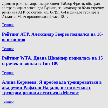
Девятая ракетка мира, американец Тэйлор Фритц, обыграл
австралийца Александра Вукича, занимающего 82-ю строчку
рейтинга ATP, со счётом 7/5, 6/7(5), 6/4 в финале турнира в
Атланте. Матч продолжался 2 часа 18…
Теннис
Рейтинг ATP. Александр Зверев поднялся на 16-
ю позицию
Теннис
Рейтинг WTA. Диана Шнайдер поднялась на 15
строчек и вошла в Топ-100
Теннис
Алина Корнеева: Я пробовала тренироваться в
академии Рафаэля Надаля, но потом мы с
тренером решили остаться в Москве
Теннис