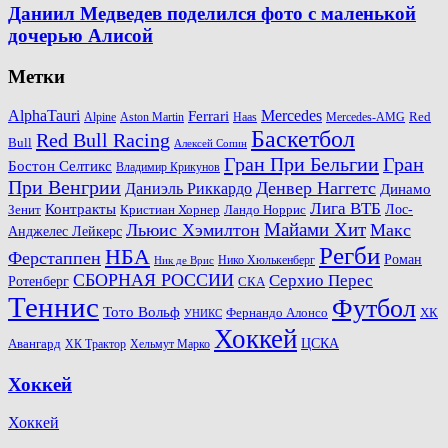
Даниил Медведев поделился фото с маленькой
дочерью Алисой
Метки
AlphaTauri
Mercedes
Ferrari
Red
Alpine
Aston Martin
Haas
Mercedes-AMG
Баскетбол
Red Bull Racing
Bull
Алексей Сопин
Гран При Бельгии
Гран
Бостон Селтикс
Владимир Крикунов
При Венгрии
Денвер Наггетс
Даниэль Риккардо
Динамо
Лига ВТБ
Контракты
Ландо Норрис
Лос-
Зенит
Кристиан Хорнер
Майами Хит
Льюис Хэмилтон
Макс
Анджелес Лейкерс
Регби
НБА
Ферстаппен
Роман
Нико Хюлькенберг
Ник де Врис
СБОРНАЯ РОССИИ
Серхио Перес
Ротенберг
СКА
Теннис
Футбол
Тото Вольф
ХК
Фернандо Алонсо
УНИКС
Хоккей
Авангард
ЦСКА
ХК Трактор
Хельмут Марко
Хоккей
Хоккей