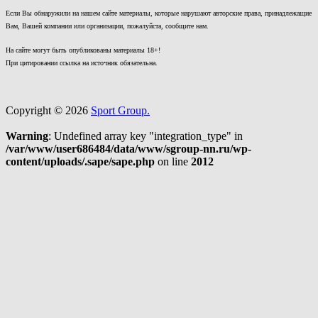
Если Вы обнаружили на нашем сайте материалы, которые нарушают авторские права, принадлежащие
Вам, Вашей компании или организации, пожалуйста, сообщите нам.
На сайте могут быть опубликованы материалы 18+!
При цитировании ссылка на источник обязательна.
Copyright © 2026
Sport Group.
Warning
: Undefined array key "integration_type" in
/var/www/user686484/data/www/sgroup-nn.ru/wp-
content/uploads/.sape/sape.php
on line
2012