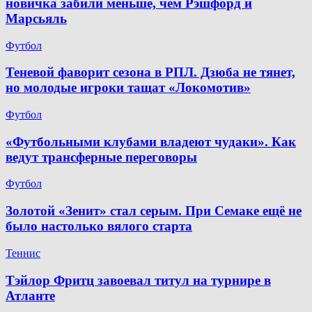
новичка забили меньше, чем Рэшфорд и
Марсьяль
Футбол
Теневой фаворит сезона в РПЛ. Дзюба не тянет,
но молодые игроки тащат «Локомотив»
Футбол
«Футбольными клубами владеют чудаки». Как
ведут трансферные переговоры
Футбол
Золотой «Зенит» стал серым. При Семаке ещё не
было настолько вялого старта
Теннис
Тэйлор Фритц завоевал титул на турнире в
Атланте