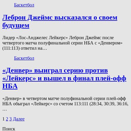
Баскетбол
Леброн Джеймс высказался о своем
будущем
Лидер «Лос-Анджелес Лейкерс» Леброн Джеймс после
четвертого матча полуфинальной серии НБА с «Денвером»
(111:113) ответил на…
Баскетбол
«Денвер» выиграл серию против
«Лейкерс» и вышел в финал плей-офф
НБА
«Денвер» в четвертом матче полуфинальной серии плей-офф
НБА обыграл «Лейкерс» со счетом 113:111 (28:34, 30:39, 36:16,
…
Пагинация
1
2
3
Далее
записей
Поиск