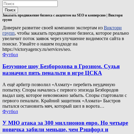
Поиск
Заказать продвижение бизнеса с акцентом на SEO и конверсию | Виктори
групп
Доверьте развитие своей компании экспертам из
Виктори
групп
, чтобы заказать продвижение бизнеса, которое реально
увеличит поток заявок через улучшение видимости сайта в
поиске. Узнайте о нашем подходе на
https://victoryagency.ru/services/seo.
Футбол
Безумное шоу Безбородова в Грозном. Судья
назначил пять пенальти в игре ЦСКА
А ещё арбитр позволил «Ахмату» перебить неудачную
попытку. Споры начались с первого эпизода Безбородов
выдал шоу, которое невозможно забыть. Споры стартовали с
первого пенальти. Крайний защитник «Ахмата» Быстров
пытался остановить мяч, который шел в ворота…
Футбол
У МЮ атака за 300 миллионов евро. Но четыре
новичка забили меньше, чем Рэшфорд и