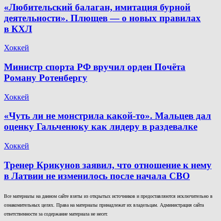
«Любительский балаган, имитация бурной
деятельности». Плющев — о новых правилах
в КХЛ
Хоккей
Министр спорта РФ вручил орден Почёта
Роману Ротенбергу
Хоккей
«Чуть ли не монстрила какой-то». Мальцев дал
оценку Гальченюку как лидеру в раздевалке
Хоккей
Тренер Крикунов заявил, что отношение к нему
в Латвии не изменилось после начала СВО
Все материалы на данном сайте взяты из открытых источников и предоставляются исключительно в
ознакомительных целях. Права на материалы принадлежат их владельцам. Администрация сайта
ответственности за содержание материала не несет.