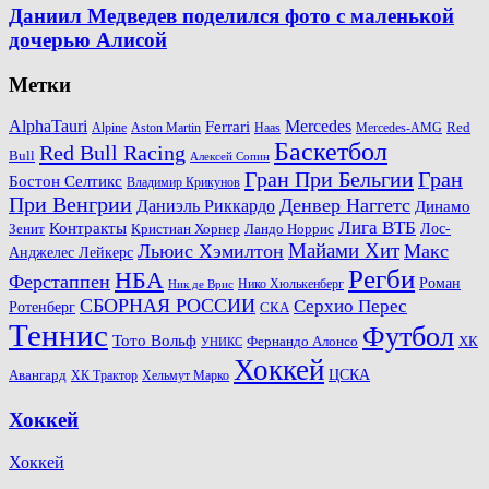
Даниил Медведев поделился фото с маленькой
дочерью Алисой
Метки
AlphaTauri
Mercedes
Ferrari
Red
Alpine
Aston Martin
Haas
Mercedes-AMG
Баскетбол
Red Bull Racing
Bull
Алексей Сопин
Гран При Бельгии
Гран
Бостон Селтикс
Владимир Крикунов
При Венгрии
Денвер Наггетс
Даниэль Риккардо
Динамо
Лига ВТБ
Контракты
Ландо Норрис
Лос-
Зенит
Кристиан Хорнер
Майами Хит
Льюис Хэмилтон
Макс
Анджелес Лейкерс
Регби
НБА
Ферстаппен
Роман
Нико Хюлькенберг
Ник де Врис
СБОРНАЯ РОССИИ
Серхио Перес
Ротенберг
СКА
Теннис
Футбол
Тото Вольф
ХК
Фернандо Алонсо
УНИКС
Хоккей
Авангард
ЦСКА
ХК Трактор
Хельмут Марко
Хоккей
Хоккей