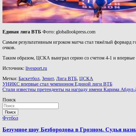
Единая лига ВТБ
Фото: globallookpress.com
Самым результативным игроком матча стал тяжёлый форвард г
очков.
Таким образом, ЦСКА выиграл серию со счетом 4-1 и впервые 
Источник:
livesport.ru
Метки:
Баскетбол
,
Зенит
,
Лига ВТБ
,
ЦСКА
Навигация
УНИКС впервые стал чемпионом Единой лиги ВТБ
Стали известны претенденты на награду имени Карима Абдул
по
Поиск
записям
Поиск
Футбол
Безумное шоу Безбородова в Грозном. Судья наз