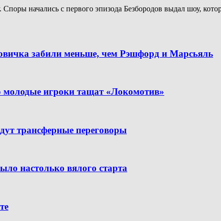
Споры начались с первого эпизода Безбородов выдал шоу, котор
новичка забили меньше, чем Рэшфорд и Марсьяль
но молодые игроки тащат «Локомотив»
дут трансферные переговоры
было настолько вялого старта
те