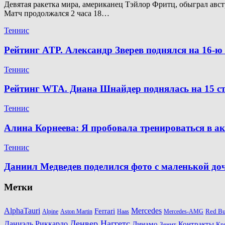
Девятая ракетка мира, американец Тэйлор Фритц, обыграл австр
Матч продолжался 2 часа 18…
Теннис
Рейтинг ATP. Александр Зверев поднялся на 16-
Теннис
Рейтинг WTA. Диана Шнайдер поднялась на 15 ст
Теннис
Алина Корнеева: Я пробовала тренироваться в а
Теннис
Даниил Медведев поделился фото с маленькой д
Метки
AlphaTauri
Mercedes
Ferrari
Red Bu
Alpine
Aston Martin
Haas
Mercedes-AMG
Денвер Наггетс
Даниэль Риккардо
Динамо
Контракты
Зенит
Кр