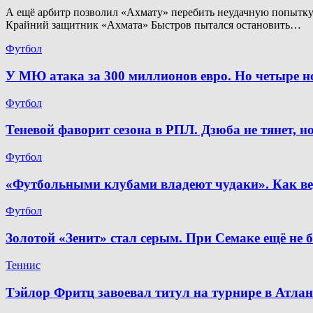
А ещё арбитр позволил «Ахмату» перебить неудачную попытку. 
Крайний защитник «Ахмата» Быстров пытался остановить…
Футбол
У МЮ атака за 300 миллионов евро. Но четыре 
Футбол
Теневой фаворит сезона в РПЛ. Дзюба не тянет, 
Футбол
«Футбольными клубами владеют чудаки». Как ве
Футбол
Золотой «Зенит» стал серым. При Семаке ещё не 
Теннис
Тэйлор Фритц завоевал титул на турнире в Атлан