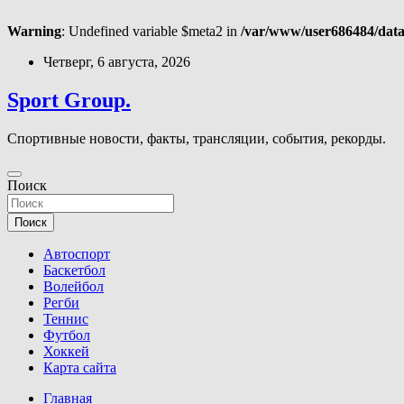
Warning
: Undefined variable $meta2 in
/var/www/user686484/data
Перейти
Четверг, 6 августа, 2026
к
содержимому
Sport Group.
Спортивные новости, факты, трансляции, события, рекорды.
Поиск
Поиск
Автоспорт
Баскетбол
Волейбол
Регби
Теннис
Футбол
Хоккей
Карта сайта
Главная