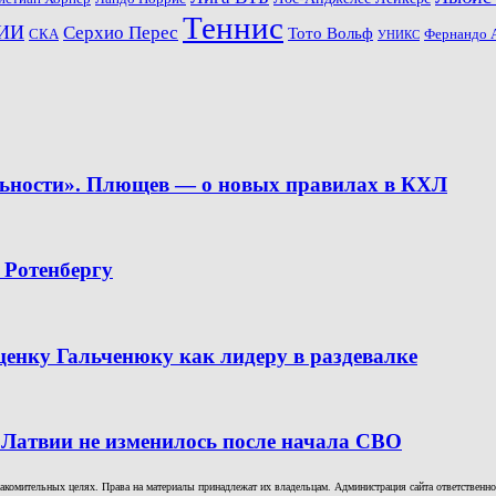
Теннис
ИИ
Серхио Перес
Тото Вольф
СКА
Фернандо 
УНИКС
льности». Плющев — о новых правилах в КХЛ
 Ротенбергу
ценку Гальченюку как лидеру в раздевалке
 Латвии не изменилось после начала СВО
комительных целях. Права на материалы принадлежат их владельцам. Администрация сайта ответственност