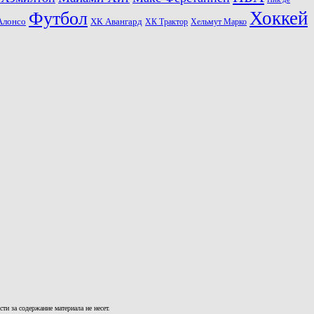
Хоккей
Футбол
ХК Авангард
Алонсо
ХК Трактор
Хельмут Марко
и за содержание материала не несет.