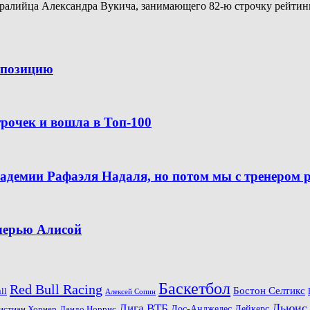
алийца Александра Вукича, занимающего 82-ю строчку рейтинга A
ю позицию
рочек и вошла в Топ-100
кадемии Рафаэля Надаля, но потом мы с тренером 
очерью Алисой
Баскетбол
Red Bull Racing
Бостон Селтикс
ll
Алексей Сопин
Льюис
Лига ВТБ
Ландо Норрис
Лос-Анджелес Лейкерс
истиан Хорнер