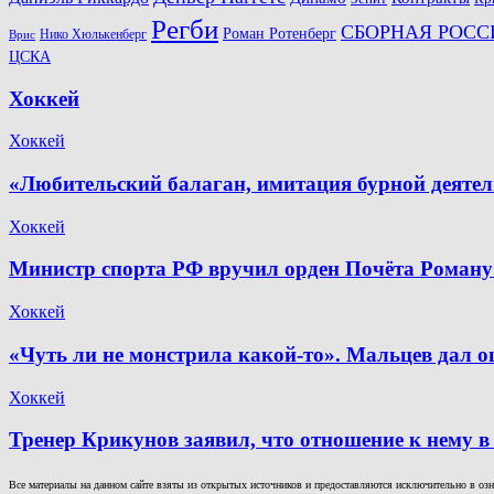
Регби
СБОРНАЯ РОСС
Роман Ротенберг
Нико Хюлькенберг
Врис
ЦСКА
Хоккей
Хоккей
«Любительский балаган, имитация бурной деяте
Хоккей
Министр спорта РФ вручил орден Почёта Роману
Хоккей
«Чуть ли не монстрила какой-то». Мальцев дал о
Хоккей
Тренер Крикунов заявил, что отношение к нему в
Все материалы на данном сайте взяты из открытых источников и предоставляются исключительно в озна