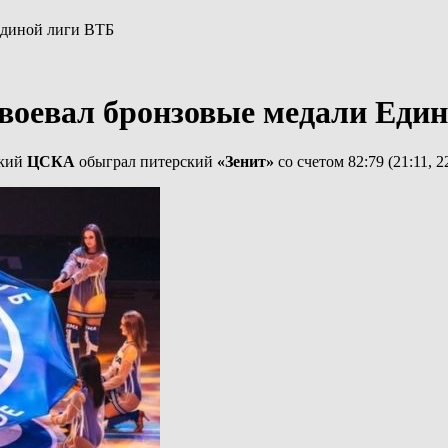
Единой лиги ВТБ
воевал бронзовые медали Еди
ский
ЦСКА
обыграл питерский
«Зенит»
со счетом 82:79 (21:11, 22