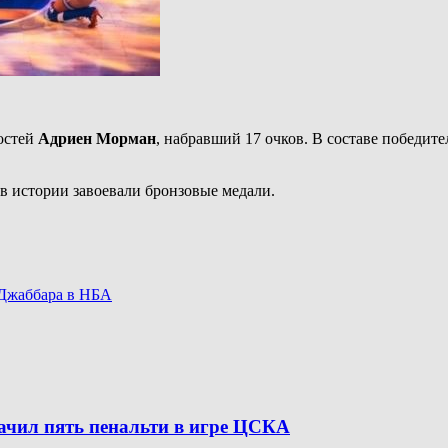
остей
Адриен Морман
, набравший 17 очков. В составе победит
в истории завоевали бронзовые медали.
-Джаббара в НБА
начил пять пенальти в игре ЦСКА