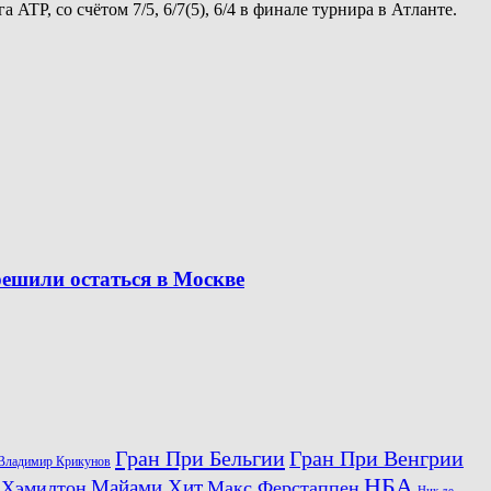
TP, со счётом 7/5, 6/7(5), 6/4 в финале турнира в Атланте.
решили остаться в Москве
Гран При Бельгии
Гран При Венгрии
Владимир Крикунов
НБА
Майами Хит
 Хэмилтон
Макс Ферстаппен
Ник де