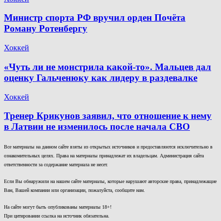
Министр спорта РФ вручил орден Почёта
Роману Ротенбергу
Хоккей
«Чуть ли не монстрила какой-то». Мальцев дал
оценку Гальченюку как лидеру в раздевалке
Хоккей
Тренер Крикунов заявил, что отношение к нему
в Латвии не изменилось после начала СВО
Все материалы на данном сайте взяты из открытых источников и предоставляются исключительно в
ознакомительных целях. Права на материалы принадлежат их владельцам. Администрация сайта
ответственности за содержание материала не несет.
Если Вы обнаружили на нашем сайте материалы, которые нарушают авторские права, принадлежащие
Вам, Вашей компании или организации, пожалуйста, сообщите нам.
На сайте могут быть опубликованы материалы 18+!
При цитировании ссылка на источник обязательна.