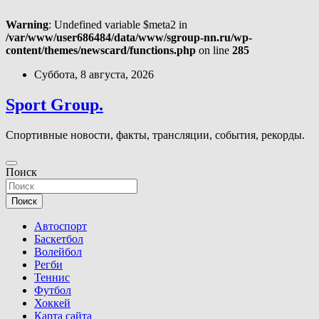
Warning
: Undefined variable $meta2 in
/var/www/user686484/data/www/sgroup-nn.ru/wp-
content/themes/newscard/functions.php
on line
285
Перейти
Суббота, 8 августа, 2026
к
содержимому
Sport Group.
Спортивные новости, факты, трансляции, события, рекорды.
Поиск
Поиск
Автоспорт
Баскетбол
Волейбол
Регби
Теннис
Футбол
Хоккей
Карта сайта