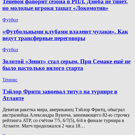
Теневой фаворит сезона в РПЛ. Дзюба не тянет,
но молодые игроки тащат «Локомотив»
Футбол
«Футбольными клубами владеют чудаки». Как
ведут трансферные переговоры
Футбол
Золотой «Зенит» стал серым. При Семаке ещё не
было настолько вялого старта
Теннис
Тэйлор Фритц завоевал титул на турнире в
Атланте
Девятая ракетка мира, американец Тэйлор Фритц, обыграл
австралийца Александра Вукича, занимающего 82-ю строчку
рейтинга ATP, со счётом 7/5, 6/7(5), 6/4 в финале турнира в
Атланте. Матч продолжался 2 часа 18…