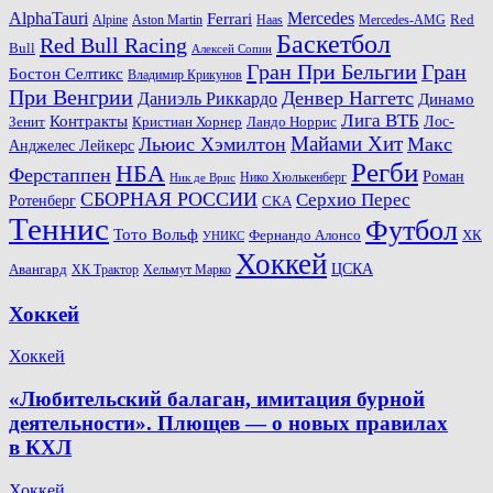
AlphaTauri
Mercedes
Ferrari
Red
Alpine
Aston Martin
Haas
Mercedes-AMG
Баскетбол
Red Bull Racing
Bull
Алексей Сопин
Гран При Бельгии
Гран
Бостон Селтикс
Владимир Крикунов
При Венгрии
Денвер Наггетс
Даниэль Риккардо
Динамо
Лига ВТБ
Контракты
Ландо Норрис
Лос-
Зенит
Кристиан Хорнер
Майами Хит
Льюис Хэмилтон
Макс
Анджелес Лейкерс
Регби
НБА
Ферстаппен
Роман
Нико Хюлькенберг
Ник де Врис
СБОРНАЯ РОССИИ
Серхио Перес
Ротенберг
СКА
Теннис
Футбол
Тото Вольф
ХК
Фернандо Алонсо
УНИКС
Хоккей
Авангард
ЦСКА
ХК Трактор
Хельмут Марко
Хоккей
Хоккей
«Любительский балаган, имитация бурной
деятельности». Плющев — о новых правилах
в КХЛ
Хоккей