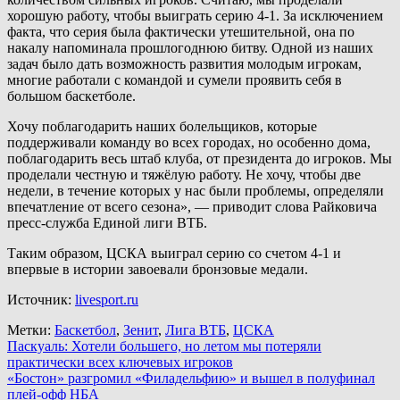
хорошую работу, чтобы выиграть серию 4-1. За исключением
факта, что серия была фактически утешительной, она по
накалу напоминала прошлогоднюю битву. Одной из наших
задач было дать возможность развития молодым игрокам,
многие работали с командой и сумели проявить себя в
большом баскетболе.
Хочу поблагодарить наших болельщиков, которые
поддерживали команду во всех городах, но особенно дома,
поблагодарить весь штаб клуба, от президента до игроков. Мы
проделали честную и тяжёлую работу. Не хочу, чтобы две
недели, в течение которых у нас были проблемы, определяли
впечатление от всего сезона», — приводит слова Райковича
пресс-служба Единой лиги ВТБ.
Таким образом, ЦСКА выиграл серию со счетом 4-1 и
впервые в истории завоевали бронзовые медали.
Источник:
livesport.ru
Метки:
Баскетбол
,
Зенит
,
Лига ВТБ
,
ЦСКА
Навигация
Паскуаль: Хотели большего, но летом мы потеряли
практически всех ключевых игроков
по
«Бостон» разгромил «Филадельфию» и вышел в полуфинал
записям
плей-офф НБА