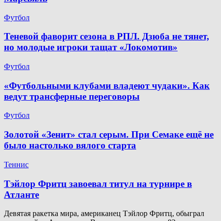
Футбол
Теневой фаворит сезона в РПЛ. Дзюба не тянет,
но молодые игроки тащат «Локомотив»
Футбол
«Футбольными клубами владеют чудаки». Как
ведут трансферные переговоры
Футбол
Золотой «Зенит» стал серым. При Семаке ещё не
было настолько вялого старта
Теннис
Тэйлор Фритц завоевал титул на турнире в
Атланте
Девятая ракетка мира, американец Тэйлор Фритц, обыграл