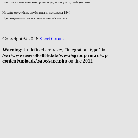
Вам, Вашей компании или организации, пожалуйста, сообщите нам.
На сайте могут быть опубликованы материалы 18+!
При цитировании ссылка на источник обязательна.
Copyright © 2026
Sport Group.
Warning
: Undefined array key "integration_type" in
/var/www/user686484/data/www/sgroup-nn.ru/wp-
content/uploads/.sape/sape.php
on line
2012