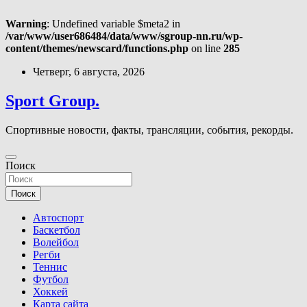
Warning
: Undefined variable $meta2 in
/var/www/user686484/data/www/sgroup-nn.ru/wp-
content/themes/newscard/functions.php
on line
285
Перейти
Четверг, 6 августа, 2026
к
содержимому
Sport Group.
Спортивные новости, факты, трансляции, события, рекорды.
Поиск
Поиск
Автоспорт
Баскетбол
Волейбол
Регби
Теннис
Футбол
Хоккей
Карта сайта