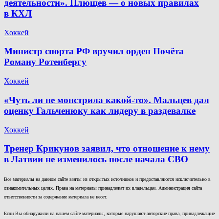
деятельности». Плющев — о новых правилах
в КХЛ
Хоккей
Министр спорта РФ вручил орден Почёта
Роману Ротенбергу
Хоккей
«Чуть ли не монстрила какой-то». Мальцев дал
оценку Гальченюку как лидеру в раздевалке
Хоккей
Тренер Крикунов заявил, что отношение к нему
в Латвии не изменилось после начала СВО
Все материалы на данном сайте взяты из открытых источников и предоставляются исключительно в
ознакомительных целях. Права на материалы принадлежат их владельцам. Администрация сайта
ответственности за содержание материала не несет.
Если Вы обнаружили на нашем сайте материалы, которые нарушают авторские права, принадлежащие