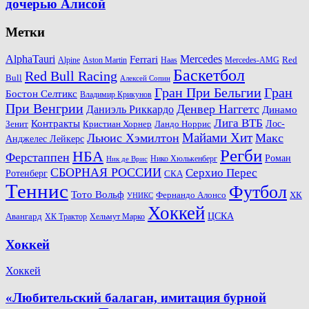
дочерью Алисой
Метки
AlphaTauri
Mercedes
Ferrari
Red
Alpine
Aston Martin
Haas
Mercedes-AMG
Баскетбол
Red Bull Racing
Bull
Алексей Сопин
Гран При Бельгии
Гран
Бостон Селтикс
Владимир Крикунов
При Венгрии
Денвер Наггетс
Даниэль Риккардо
Динамо
Лига ВТБ
Контракты
Ландо Норрис
Лос-
Зенит
Кристиан Хорнер
Майами Хит
Льюис Хэмилтон
Макс
Анджелес Лейкерс
Регби
НБА
Ферстаппен
Роман
Нико Хюлькенберг
Ник де Врис
СБОРНАЯ РОССИИ
Серхио Перес
Ротенберг
СКА
Теннис
Футбол
Тото Вольф
ХК
Фернандо Алонсо
УНИКС
Хоккей
Авангард
ЦСКА
ХК Трактор
Хельмут Марко
Хоккей
Хоккей
«Любительский балаган, имитация бурной