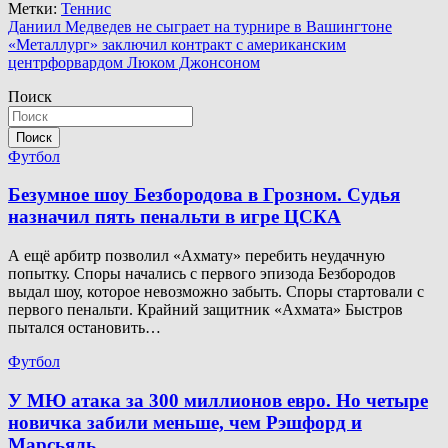
Метки:
Теннис
Навигация
Даниил Медведев не сыграет на турнире в Вашингтоне
«Металлург» заключил контракт с американским
по
центрфорвардом Люком Джонсоном
записям
Поиск
Поиск
Футбол
Безумное шоу Безбородова в Грозном. Судья
назначил пять пенальти в игре ЦСКА
А ещё арбитр позволил «Ахмату» перебить неудачную
попытку. Споры начались с первого эпизода Безбородов
выдал шоу, которое невозможно забыть. Споры стартовали с
первого пенальти. Крайний защитник «Ахмата» Быстров
пытался остановить…
Футбол
У МЮ атака за 300 миллионов евро. Но четыре
новичка забили меньше, чем Рэшфорд и
Марсьяль