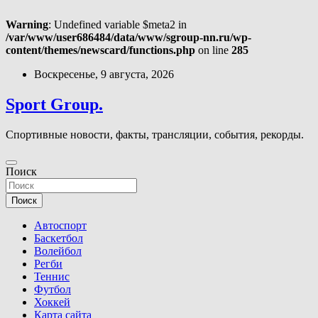
Warning
: Undefined variable $meta2 in
/var/www/user686484/data/www/sgroup-nn.ru/wp-
content/themes/newscard/functions.php
on line
285
Перейти
Воскресенье, 9 августа, 2026
к
содержимому
Sport Group.
Спортивные новости, факты, трансляции, события, рекорды.
Поиск
Поиск
Автоспорт
Баскетбол
Волейбол
Регби
Теннис
Футбол
Хоккей
Карта сайта