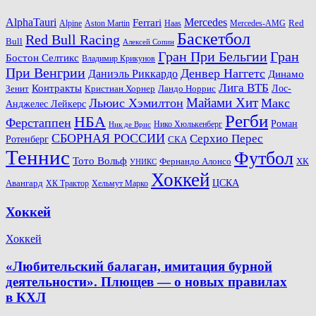
AlphaTauri
Mercedes
Ferrari
Red
Alpine
Aston Martin
Haas
Mercedes-AMG
Баскетбол
Red Bull Racing
Bull
Алексей Сопин
Гран При Бельгии
Гран
Бостон Селтикс
Владимир Крикунов
При Венгрии
Денвер Наггетс
Даниэль Риккардо
Динамо
Лига ВТБ
Контракты
Ландо Норрис
Лос-
Зенит
Кристиан Хорнер
Майами Хит
Льюис Хэмилтон
Макс
Анджелес Лейкерс
Регби
НБА
Ферстаппен
Роман
Нико Хюлькенберг
Ник де Врис
СБОРНАЯ РОССИИ
Серхио Перес
Ротенберг
СКА
Теннис
Футбол
Тото Вольф
ХК
Фернандо Алонсо
УНИКС
Хоккей
Авангард
ЦСКА
ХК Трактор
Хельмут Марко
Хоккей
Хоккей
«Любительский балаган, имитация бурной
деятельности». Плющев — о новых правилах
в КХЛ