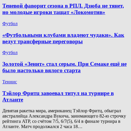
Теневой фаворит сезона в РПЛ. Дзюба не тянет,
но молодые игроки тащат «Локомотив»
Футбол
«Футбольными клубами владеют чудаки». Как
ведут трансферные переговоры
Футбол
Золотой «Зенит» стал серым. При Семаке ещё не
было настолько вялого старта
Теннис
Тэйлор Фритц завоевал титул на турнире в
Атланте
Девятая ракетка мира, американец Тэйлор Фритц, обыграл
австралийца Александра Вукича, занимающего 82-ю строчку
рейтинга ATP, со счётом 7/5, 6/7(5), 6/4 в финале турнира в
Атланте. Матч продолжался 2 часа 18…