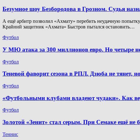
Безумное шоу Безбородова в Грозном. Судья наз
А ещё арбитр позволил «Ахмату» перебить неудачную попытку. 
Крайний защитник «Ахмата» Быстров пытался остановить…
Футбол
У МЮ атака за 300 миллионов евро. Но четыре 
Футбол
Теневой фаворит сезона в РПЛ. Дзюба не тянет, 
Футбол
«Футбольными клубами владеют чудаки». Как ве
Футбол
Золотой «Зенит» стал серым. При Семаке ещё не 
Теннис