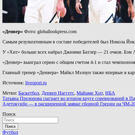
«Денвер»
Фото: globallookpress.com
Самым результативным в составе победителей был Никола Йоки
У «Хит» больше всех набрал Джимми Батлер — 21 очков. Бэм А
«Денвер» выиграл серию с общим счетом 4-1 и стал чемпионо
Главный тренер «Денвера» Майкл Мэлоун также впервые в кар
Источник:
livesport.ru
Метки:
Баскетбол
,
Денвер Наггетс
,
Майами Хит
,
НБА
Навигация
Татьяна Прозорова сыграет во втором круге соревнований в П
Адетокунбо — в расширенной заявке сборной Греции на ЧМ-2
по
Поиск
записям
Поиск
Футбол