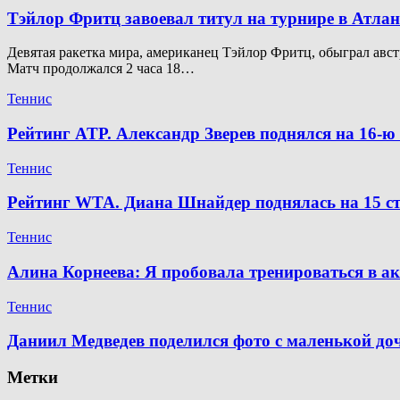
Тэйлор Фритц завоевал титул на турнире в Атлан
Девятая ракетка мира, американец Тэйлор Фритц, обыграл австр
Матч продолжался 2 часа 18…
Теннис
Рейтинг ATP. Александр Зверев поднялся на 16-
Теннис
Рейтинг WTA. Диана Шнайдер поднялась на 15 ст
Теннис
Алина Корнеева: Я пробовала тренироваться в а
Теннис
Даниил Медведев поделился фото с маленькой д
Метки