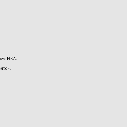
лем НБА.
енто».