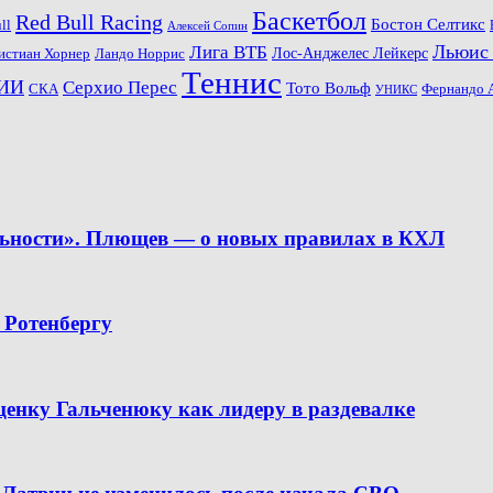
Баскетбол
Red Bull Racing
Бостон Селтикс
ll
Алексей Сопин
Льюис
Лига ВТБ
Ландо Норрис
Лос-Анджелес Лейкерс
истиан Хорнер
Теннис
ИИ
Серхио Перес
Тото Вольф
СКА
Фернандо 
УНИКС
льности». Плющев — о новых правилах в КХЛ
 Ротенбергу
ценку Гальченюку как лидеру в раздевалке