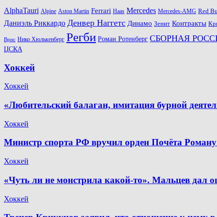
AlphaTauri
Mercedes
Ferrari
Red Bu
Alpine
Aston Martin
Haas
Mercedes-AMG
Денвер Наггетс
Даниэль Риккардо
Динамо
Контракты
Зенит
Кр
Регби
СБОРНАЯ РОСС
Роман Ротенберг
Нико Хюлькенберг
Врис
ЦСКА
Хоккей
Хоккей
«Любительский балаган, имитация бурной деяте
Хоккей
Министр спорта РФ вручил орден Почёта Роману
Хоккей
«Чуть ли не монстрила какой-то». Мальцев дал о
Хоккей