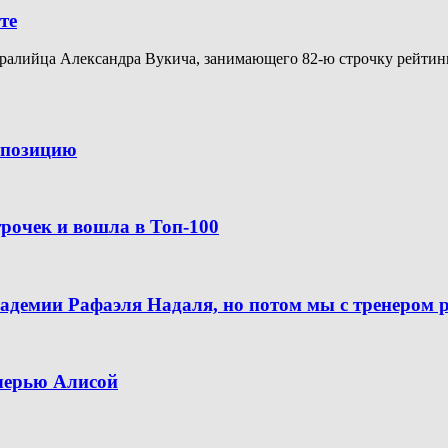
те
алийца Александра Вукича, занимающего 82-ю строчку рейтинга A
ю позицию
рочек и вошла в Топ-100
кадемии Рафаэля Надаля, но потом мы с тренером 
очерью Алисой