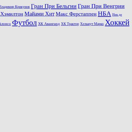
Гран При Бельгии
Гран При Венгрии
Владимир Крикунов
НБА
Майами Хит
 Хэмилтон
Макс Ферстаппен
Ник де
Хоккей
Футбол
ХК Авангард
Алонсо
ХК Трактор
Хельмут Марко