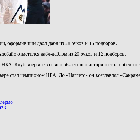
ч, оформивший дабл-дабл из 28 очков и 16 подборов.
дебайо отметился дабл-даблом из 20 очков и 12 подборов.
м НБА. Клуб впервые за свою 56-летнюю историю стал победите
ьере стал чемпионом НБА. До «Наггетс» он возглавлял «Сакрам
алермо
023