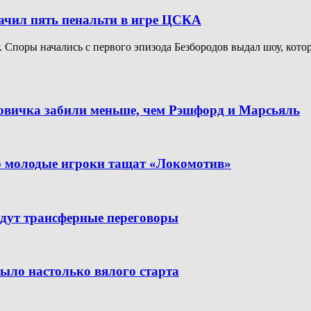
начил пять пенальти в игре ЦСКА
Споры начались с первого эпизода Безбородов выдал шоу, котор
новичка забили меньше, чем Рэшфорд и Марсьяль
но молодые игроки тащат «Локомотив»
дут трансферные переговоры
было настолько вялого старта