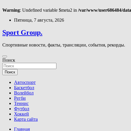
Warning
: Undefined variable $meta2 in
/var/www/user686484/data
Перейти
Пятница, 7 августа, 2026
к
содержимому
Sport Group.
Спортивные новости, факты, трансляции, события, рекорды.
Поиск
Поиск
Автоспорт
Баскетбол
Волейбол
Регби
Теннис
Футбол
Хоккей
Карта сайта
Главная