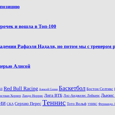
ю позицию
рочек и вошла в Топ-100
кадемии Рафаэля Надаля, но потом мы с тренером 
очерью Алисой
Баскетбол
Red Bull Racing
Бостон Селтикс
ll
Алексей Сопин
Льюис
Лига ВТБ
Ландо Норрис
Лос-Анджелес Лейкерс
истиан Хорнер
Теннис
ИИ
Серхио Перес
Тото Вольф
СКА
Фернандо 
УНИКС