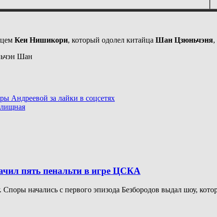
нцем
Кеи Нишикори
, который одолел китайца
Шан
Цзюньчэня
,
ьчэн Шан
ы Андреевой за лайки в соцсетях
елищная
начил пять пенальти в игре ЦСКА
Споры начались с первого эпизода Безбородов выдал шоу, котор