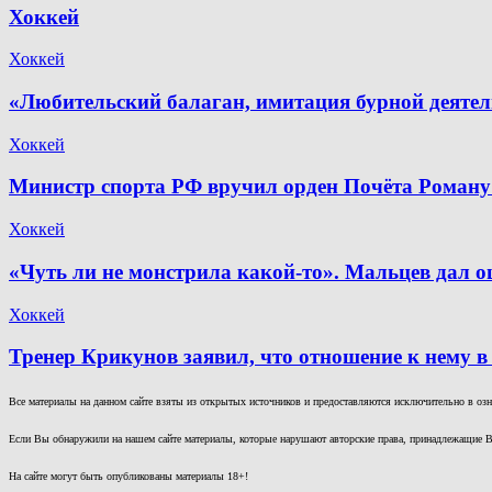
Хоккей
Хоккей
«Любительский балаган, имитация бурной деяте
Хоккей
Министр спорта РФ вручил орден Почёта Роману
Хоккей
«Чуть ли не монстрила какой-то». Мальцев дал о
Хоккей
Тренер Крикунов заявил, что отношение к нему в
Все материалы на данном сайте взяты из открытых источников и предоставляются исключительно в озна
Если Вы обнаружили на нашем сайте материалы, которые нарушают авторские права, принадлежащие В
На сайте могут быть опубликованы материалы 18+!