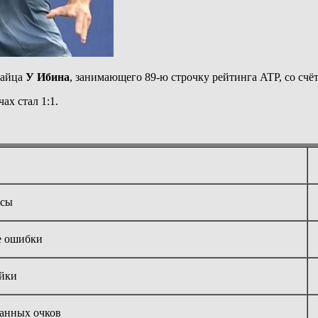
тайца
У Ибина
, занимающего 89-ю строчку рейтинга ATP, со счёто
ах стал 1:1.
сы
 ошибки
йки
анных очков