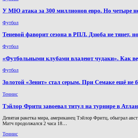
У МЮ атака за 300 миллионов евро. Но четыре 
Футбол
Теневой фаворит сезона в РПЛ. Дзюба не тянет, 
Футбол
«Футбольными клубами владеют чудаки». Как ве
Футбол
Золотой «Зенит» стал серым. При Семаке ещё не 
Теннис
Тэйлор Фритц завоевал титул на турнире в Атлан
Девятая ракетка мира, американец Тэйлор Фритц, обыграл австр
Матч продолжался 2 часа 18…
Теннис