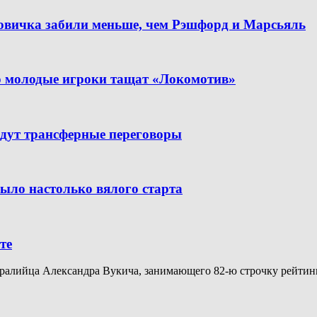
новичка забили меньше, чем Рэшфорд и Марсьяль
но молодые игроки тащат «Локомотив»
дут трансферные переговоры
было настолько вялого старта
те
алийца Александра Вукича, занимающего 82-ю строчку рейтинга A