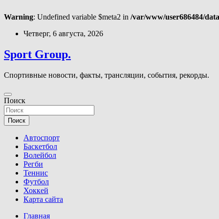
Warning
: Undefined variable $meta2 in
/var/www/user686484/data
Перейти
Четверг, 6 августа, 2026
к
содержимому
Sport Group.
Спортивные новости, факты, трансляции, события, рекорды.
Поиск
Поиск
Автоспорт
Баскетбол
Волейбол
Регби
Теннис
Футбол
Хоккей
Карта сайта
Главная