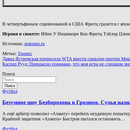
В четвертьфинале соревнований в США Фритц сразится с япо
Игроки в сюжете:
Ибин У Нишикори Кеи Фритц Тэйлор Цзюн
Источник:
gotennis.ru
Метки:
Теннис
Навигация
Даяна Ястремская попросила WTA ввести санкции против Мирр
Каспер Рууд: Прекрасно понимаю, что моя игра не слишком зр
по
Поиск
записям
Поиск
Футбол
Безумное шоу Безбородова в Грозном. Судья наз
А ещё арбитр позволил «Ахмату» перебить неудачную попытку. 
Крайний защитник «Ахмата» Быстров пытался остановить…
Футбол