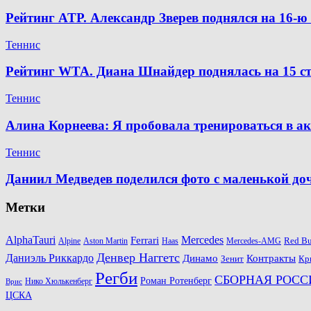
Рейтинг ATP. Александр Зверев поднялся на 16-
Теннис
Рейтинг WTA. Диана Шнайдер поднялась на 15 ст
Теннис
Алина Корнеева: Я пробовала тренироваться в а
Теннис
Даниил Медведев поделился фото с маленькой д
Метки
AlphaTauri
Mercedes
Ferrari
Red Bu
Alpine
Aston Martin
Haas
Mercedes-AMG
Денвер Наггетс
Даниэль Риккардо
Динамо
Контракты
Зенит
Кр
Регби
СБОРНАЯ РОСС
Роман Ротенберг
Нико Хюлькенберг
Врис
ЦСКА