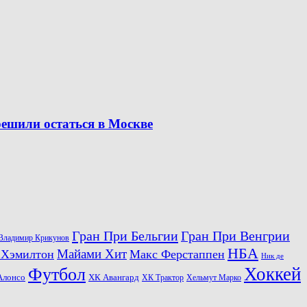
решили остаться в Москве
Гран При Бельгии
Гран При Венгрии
Владимир Крикунов
НБА
Майами Хит
 Хэмилтон
Макс Ферстаппен
Ник де
Хоккей
Футбол
ХК Авангард
Алонсо
ХК Трактор
Хельмут Марко