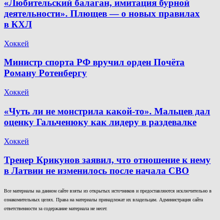
«Любительский балаган, имитация бурной
деятельности». Плющев — о новых правилах
в КХЛ
Хоккей
Министр спорта РФ вручил орден Почёта
Роману Ротенбергу
Хоккей
«Чуть ли не монстрила какой-то». Мальцев дал
оценку Гальченюку как лидеру в раздевалке
Хоккей
Тренер Крикунов заявил, что отношение к нему
в Латвии не изменилось после начала СВО
Все материалы на данном сайте взяты из открытых источников и предоставляются исключительно в
ознакомительных целях. Права на материалы принадлежат их владельцам. Администрация сайта
ответственности за содержание материала не несет.