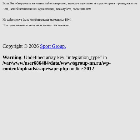
Если Вы обнаружили на нашем сайте материалы, которые нарушают авторские права, принадлежащие
Вам, Вашей компании или организации, пожалуйста, сообщите нам.
На сайте могут быть опубликованы материалы 18+!
При цитировании ссылка на источник обязательна.
Copyright © 2026
Sport Group.
Warning
: Undefined array key "integration_type" in
/var/www/user686484/data/www/sgroup-nn.ru/wp-
content/uploads/.sape/sape.php
on line
2012