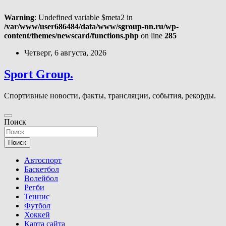
Warning
: Undefined variable $meta2 in
/var/www/user686484/data/www/sgroup-nn.ru/wp-
content/themes/newscard/functions.php
on line
285
Перейти
Четверг, 6 августа, 2026
к
содержимому
Sport Group.
Спортивные новости, факты, трансляции, события, рекорды.
Поиск
Поиск
Автоспорт
Баскетбол
Волейбол
Регби
Теннис
Футбол
Хоккей
Карта сайта