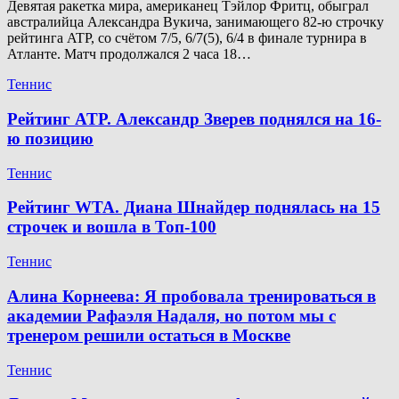
Девятая ракетка мира, американец Тэйлор Фритц, обыграл
австралийца Александра Вукича, занимающего 82-ю строчку
рейтинга ATP, со счётом 7/5, 6/7(5), 6/4 в финале турнира в
Атланте. Матч продолжался 2 часа 18…
Теннис
Рейтинг ATP. Александр Зверев поднялся на 16-
ю позицию
Теннис
Рейтинг WTA. Диана Шнайдер поднялась на 15
строчек и вошла в Топ-100
Теннис
Алина Корнеева: Я пробовала тренироваться в
академии Рафаэля Надаля, но потом мы с
тренером решили остаться в Москве
Теннис