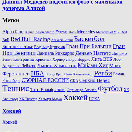
Даниил Медведев поделился фото с маленькой
дочерью Алисой
Метки
AlphaTauri
Mercedes
Ferrari
Red
Alpine
Aston Martin
Haas
Mercedes-AMG
Баскетбол
Red Bull Racing
Bull
Алексей Сопин
Гран При Бельгии
Гран
Бостон Селтикс
Владимир Крикунов
При Венгрии
Денвер Наггетс
Даниэль Риккардо
Динамо
Лига ВТБ
Контракты
Ландо Норрис
Лос-
Зенит
Кристиан Хорнер
Майами Хит
Льюис Хэмилтон
Макс
Анджелес Лейкерс
Регби
НБА
Ферстаппен
Роман
Нико Хюлькенберг
Ник де Врис
СБОРНАЯ РОССИИ
Серхио Перес
Ротенберг
СКА
Теннис
Футбол
Тото Вольф
ХК
Фернандо Алонсо
УНИКС
Хоккей
Авангард
ЦСКА
ХК Трактор
Хельмут Марко
Хоккей
Хоккей