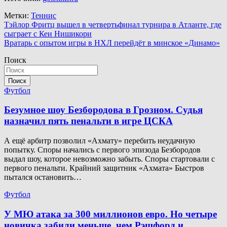
Метки:
Теннис
Навигация
Тэйлор Фритц вышел в четвертьфинал турнира в Атланте, где
сыграет с Кеи Нишикори
по
Вратарь с опытом игры в НХЛ перейдёт в минское «Динамо»
записям
Поиск
Поиск
Футбол
Безумное шоу Безбородова в Грозном. Судья
назначил пять пенальти в игре ЦСКА
А ещё арбитр позволил «Ахмату» перебить неудачную
попытку. Споры начались с первого эпизода Безбородов
выдал шоу, которое невозможно забыть. Споры стартовали с
первого пенальти. Крайний защитник «Ахмата» Быстров
пытался остановить…
Футбол
У МЮ атака за 300 миллионов евро. Но четыре
новичка забили меньше, чем Рэшфорд и