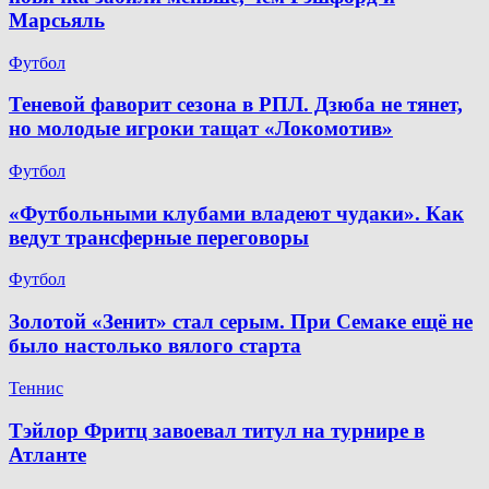
Марсьяль
Футбол
Теневой фаворит сезона в РПЛ. Дзюба не тянет,
но молодые игроки тащат «Локомотив»
Футбол
«Футбольными клубами владеют чудаки». Как
ведут трансферные переговоры
Футбол
Золотой «Зенит» стал серым. При Семаке ещё не
было настолько вялого старта
Теннис
Тэйлор Фритц завоевал титул на турнире в
Атланте