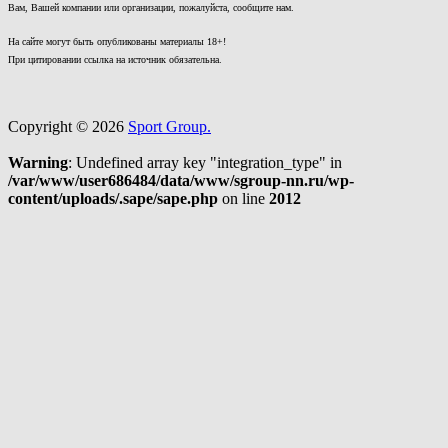
Вам, Вашей компании или организации, пожалуйста, сообщите нам.
На сайте могут быть опубликованы материалы 18+!
При цитировании ссылка на источник обязательна.
Copyright © 2026
Sport Group.
Warning
: Undefined array key "integration_type" in
/var/www/user686484/data/www/sgroup-nn.ru/wp-
content/uploads/.sape/sape.php
on line
2012