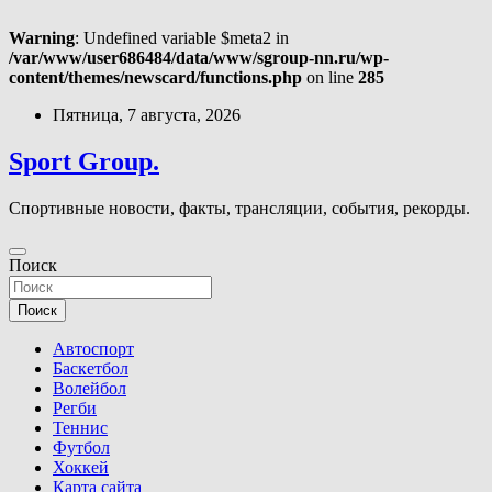
Warning
: Undefined variable $meta2 in
/var/www/user686484/data/www/sgroup-nn.ru/wp-
content/themes/newscard/functions.php
on line
285
Перейти
Пятница, 7 августа, 2026
к
содержимому
Sport Group.
Спортивные новости, факты, трансляции, события, рекорды.
Поиск
Поиск
Автоспорт
Баскетбол
Волейбол
Регби
Теннис
Футбол
Хоккей
Карта сайта