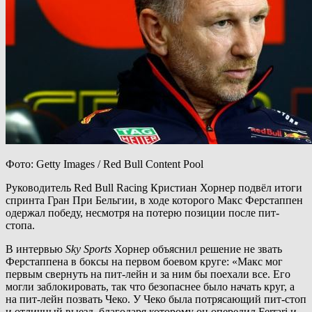
Фото: Getty Images / Red Bull Content Pool
Руководитель Red Bull Racing Кристиан Хорнер подвёл итоги
спринта Гран При Бельгии, в ходе которого Макс Ферстаппен
одержал победу, несмотря на потерю позиции после пит-
стопа.
В интервью
Sky Sports
Хорнер объяснил решение не звать
Ферстаппена в боксы на первом боевом круге: «Макс мог
первым свернуть на пит-лейн и за ним бы поехали все. Его
могли заблокировать, так что безопаснее было начать круг, а
на пит-лейн позвать Чеко. У Чеко была потрясающий пит-стоп
и отличный выезд, благодаря которому он опередил Ferrari и