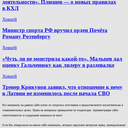
деятельности». Плющев — о новых правилах
в КХЛ
Хоккей
Министр спорта РФ вручил орден Почёта
Роману Ротенбергу
Хоккей
«Чуть ли не монстрила какой-то». Мальцев дал
оценку Гальченюку как лидеру в раздевалке
Хоккей
Тренер Крикунов заявил, что отношение к нему
в Латвии не изменилось после начала СВО
Все материалы на данном сайте взяты из открытых источников и предоставляются исключительно в
ознакомительных целях. Права на материалы принадлежат их владельцам. Администрация сайта
ответственности за содержание материала не несет.
Если Вы обнаружили на нашем сайте материалы, которые нарушают авторские права, принадлежащие