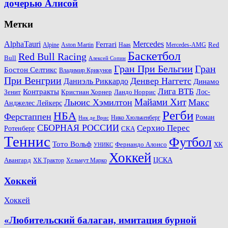
дочерью Алисой
Метки
AlphaTauri
Mercedes
Ferrari
Red
Alpine
Aston Martin
Haas
Mercedes-AMG
Баскетбол
Red Bull Racing
Bull
Алексей Сопин
Гран При Бельгии
Гран
Бостон Селтикс
Владимир Крикунов
При Венгрии
Денвер Наггетс
Даниэль Риккардо
Динамо
Лига ВТБ
Контракты
Ландо Норрис
Лос-
Зенит
Кристиан Хорнер
Майами Хит
Льюис Хэмилтон
Макс
Анджелес Лейкерс
Регби
НБА
Ферстаппен
Роман
Нико Хюлькенберг
Ник де Врис
СБОРНАЯ РОССИИ
Серхио Перес
Ротенберг
СКА
Теннис
Футбол
Тото Вольф
ХК
Фернандо Алонсо
УНИКС
Хоккей
Авангард
ЦСКА
ХК Трактор
Хельмут Марко
Хоккей
Хоккей
«Любительский балаган, имитация бурной