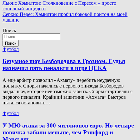
Навигация
Льюис Хэмилтон: Столкновение с Пересом – просто
гоночный инцидент
по
Серхио Перес: Хэмилтон пробил боковой понтон на моей
записям
машине
Поиск
Поиск
Футбол
Безумное шоу Безбородова в Грозном. Судья
назначил пять пенальти в игре ЦСКА
А ещё арбитр позволил «Ахмату» перебить неудачную
попытку. Споры начались с первого эпизода Безбородов
выдал шоу, которое невозможно забыть. Споры стартовали с
первого пенальти. Крайний защитник «Ахмата» Быстров
пытался остановить…
Футбол
У МЮ атака за 300 миллионов евро. Но четыре
новичка забили меньше, чем Рэшфорд и
Марсьяль