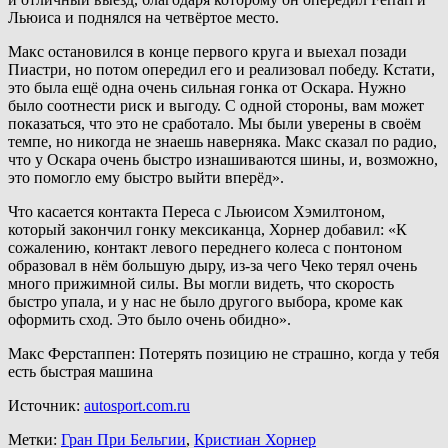
Льюиса и поднялся на четвёртое место.
Макс остановился в конце первого круга и выехал позади
Пиастри, но потом опередил его и реализовал победу. Кстати,
это была ещё одна очень сильная гонка от Оскара. Нужно
было соотнести риск и выгоду. С одной стороны, вам может
показаться, что это не сработало. Мы были уверены в своём
темпе, но никогда не знаешь наверняка. Макс сказал по радио,
что у Оскара очень быстро изнашиваются шины, и, возможно,
это помогло ему быстро выйти вперёд».
Что касается контакта Переса с Льюисом Хэмилтоном,
который закончил гонку мексиканца, Хорнер добавил: «К
сожалению, контакт левого переднего колеса с понтоном
образовал в нём большую дыру, из-за чего Чеко терял очень
много прижимной силы. Вы могли видеть, что скорость
быстро упала, и у нас не было другого выбора, кроме как
оформить сход. Это было очень обидно».
Макс Ферстаппен: Потерять позицию не страшно, когда у тебя
есть быстрая машина
Источник:
autosport.com.ru
Метки:
Гран При Бельгии
,
Кристиан Хорнер