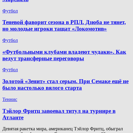
Футбол
Теневой фаворит сезона в РПЛ. Дзюба не тянет,
но молодые игроки тащат «Локомотив»
Футбол
«Футбольными клубами владеют чудаки». Как
ведут трансферные переговоры
Футбол
Золотой «Зенит» стал серым. При Семаке ещё не
было настолько вялого старта
Теннис
Тэйлор Фритц завоевал титул на турнире в
Атланте
Девятая ракетка мира, американец Тэйлор Фритц, обыграл