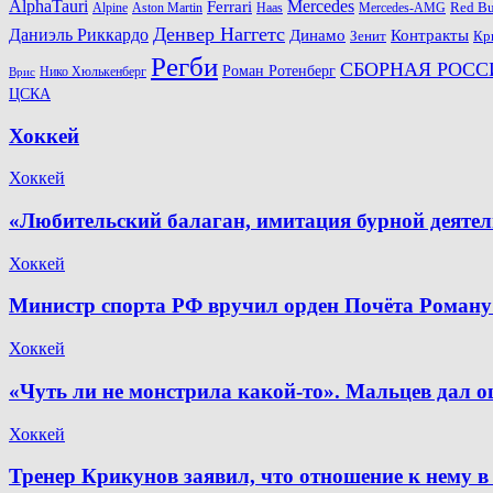
AlphaTauri
Mercedes
Ferrari
Red Bu
Alpine
Aston Martin
Haas
Mercedes-AMG
Денвер Наггетс
Даниэль Риккардо
Динамо
Контракты
Зенит
Кр
Регби
СБОРНАЯ РОСС
Роман Ротенберг
Нико Хюлькенберг
Врис
ЦСКА
Хоккей
Хоккей
«Любительский балаган, имитация бурной деяте
Хоккей
Министр спорта РФ вручил орден Почёта Роману
Хоккей
«Чуть ли не монстрила какой-то». Мальцев дал о
Хоккей
Тренер Крикунов заявил, что отношение к нему в