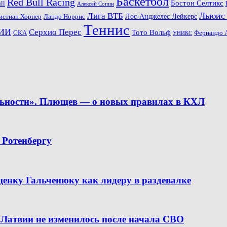
Баскетбол
Red Bull Racing
Бостон Селтикс
ll
Алексей Сопин
Льюис
Лига ВТБ
Ландо Норрис
Лос-Анджелес Лейкерс
истиан Хорнер
Теннис
ИИ
Серхио Перес
Тото Вольф
СКА
Фернандо 
УНИКС
льности». Плющев — о новых правилах в КХЛ
 Ротенбергу
ценку Гальченюку как лидеру в раздевалке
 Латвии не изменилось после начала СВО