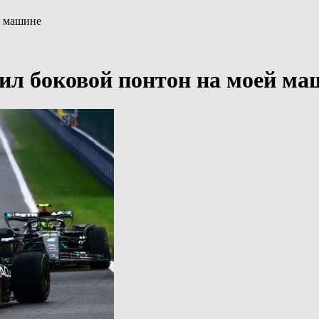
й машине
ил боковой понтон на моей ма