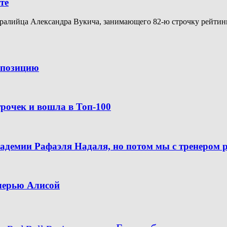
те
алийца Александра Вукича, занимающего 82-ю строчку рейтинга A
ю позицию
рочек и вошла в Топ-100
кадемии Рафаэля Надаля, но потом мы с тренером 
очерью Алисой