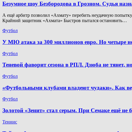
Безумное шоу Безбородова в Грозном. Судья наз
А ещё арбитр позволил «Ахмату» перебить неудачную попытку. 
Крайний защитник «Ахмата» Быстров пытался остановить…
Футбол
У МЮ атака за 300 миллионов евро. Но четыре 
Футбол
Теневой фаворит сезона в РПЛ. Дзюба не тянет, 
Футбол
«Футбольными клубами владеют чудаки». Как ве
Футбол
Золотой «Зенит» стал серым. При Семаке ещё не 
Теннис