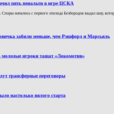
начил пять пенальти в игре ЦСКА
Споры начались с первого эпизода Безбородов выдал шоу, котор
новичка забили меньше, чем Рэшфорд и Марсьяль
но молодые игроки тащат «Локомотив»
дут трансферные переговоры
было настолько вялого старта