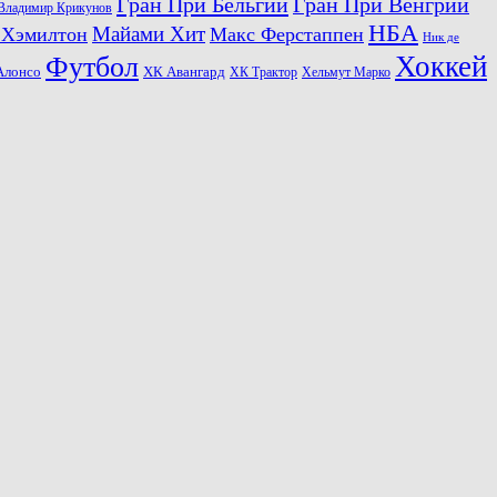
Гран При Бельгии
Гран При Венгрии
Владимир Крикунов
НБА
Майами Хит
 Хэмилтон
Макс Ферстаппен
Ник де
Хоккей
Футбол
ХК Авангард
Алонсо
ХК Трактор
Хельмут Марко