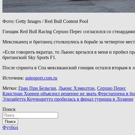
Фото: Getty Images / Red Bull Content Pool
Гонщик Red Bull Racing Серхио Перес согласился со стюардам
Мексиканец и британец столкнулись в борьбе за четвертое место
«Если говорить вкратце, то Льюис врезался в меня и пробил пр
британский Sky Sports F1.
После спринта в Спа мексиканский гонщик остался вторым в ли
Источник:
autosport.com.ru
Метки:
Гран При Бельгии
,
Льюис Хэмилтон
,
Серхио Перес
Навигация
Кристиан Хорнер объяснил решение не звать Ферстаппена в бо
Элизабетта Коччиаретто пробилась в финал турнира в Лозанне
по
Поиск
записям
Поиск
Футбол