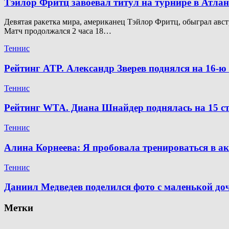
Тэйлор Фритц завоевал титул на турнире в Атлан
Девятая ракетка мира, американец Тэйлор Фритц, обыграл австр
Матч продолжался 2 часа 18…
Теннис
Рейтинг ATP. Александр Зверев поднялся на 16-
Теннис
Рейтинг WTA. Диана Шнайдер поднялась на 15 ст
Теннис
Алина Корнеева: Я пробовала тренироваться в а
Теннис
Даниил Медведев поделился фото с маленькой д
Метки