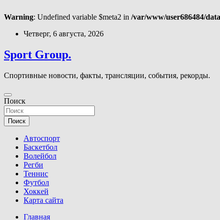
Warning
: Undefined variable $meta2 in
/var/www/user686484/data
Перейти
Четверг, 6 августа, 2026
к
содержимому
Sport Group.
Спортивные новости, факты, трансляции, события, рекорды.
Поиск
Поиск
Автоспорт
Баскетбол
Волейбол
Регби
Теннис
Футбол
Хоккей
Карта сайта
Главная