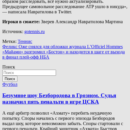
образом расследовать, всё нужно актуализировать.
Предыдущее самовольное расследование ATP ушло в никуда»,
— написала Навратилова в Twitter.
Игроки в сюжете:
Зверев Александр Навратилова Мартина
Источник:
gotennis.ru
Метки:
Теннис
Навигация
Феликс Оже снялся для обложки журнала L’Officiel Hommes
«Майами» разгромил «Бостон» и находится в шаге от выхода
по
в финал плей-офф НБА
записям
Поиск
Поиск
Футбол
Безумное шоу Безбородова в Грозном. Судья
назначил пять пенальти в игре ЦСКА
А ещё арбитр позволил «Ахмату» перебить неудачную
попытку. Споры начались с первого эпизода Безбородов
выдал шоу, которое невозможно забыть. Споры стартовали с
первого пенальти. Крайний защитник «Ахмата» Быстров