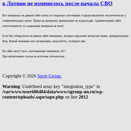
в Латвии не изменилось после начала СВО
Все материалы на данном сайте взяты из открытых источников и предоставляются исключительно в
ознакомительных целях. Права на материалы принадлежат их владельцам. Администрация сайта
ответственности за содержание материала не несет.
Если Вы обнаружили на нашем сайте материалы, которые нарушают авторские права, принадлежащие
Вам, Вашей компании или организации, пожалуйста, сообщите нам.
На сайте могут быть опубликованы материалы 18+!
При цитировании ссылка на источник обязательна.
Copyright © 2026
Sport Group.
Warning
: Undefined array key "integration_type" in
/var/www/user686484/data/www/sgroup-nn.ru/wp-
content/uploads/.sape/sape.php
on line
2012