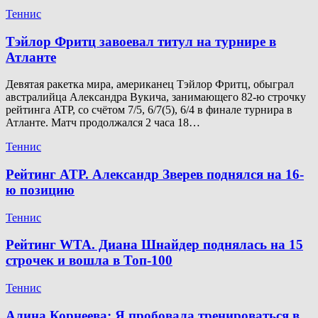
Теннис
Тэйлор Фритц завоевал титул на турнире в
Атланте
Девятая ракетка мира, американец Тэйлор Фритц, обыграл
австралийца Александра Вукича, занимающего 82-ю строчку
рейтинга ATP, со счётом 7/5, 6/7(5), 6/4 в финале турнира в
Атланте. Матч продолжался 2 часа 18…
Теннис
Рейтинг ATP. Александр Зверев поднялся на 16-
ю позицию
Теннис
Рейтинг WTA. Диана Шнайдер поднялась на 15
строчек и вошла в Топ-100
Теннис
Алина Корнеева: Я пробовала тренироваться в