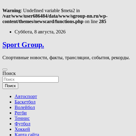
Warning
: Undefined variable $meta2 in
/var/www/user686484/data/www/sgroup-nn.ru/wp-
content/themes/newscard/functions.php
on line
285
Перейти
Суббота, 8 августа, 2026
к
содержимому
Sport Group.
Спортивные новости, факты, трансляции, события, рекорды.
Поиск
Поиск
Автоспорт
Баскетбол
Волейбол
Регби
Теннис
Футбол
Хоккей
Карта сайта