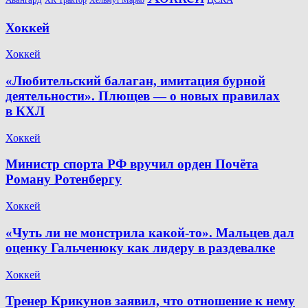
ХК Трактор
Хельмут Марко
Хоккей
Хоккей
«Любительский балаган, имитация бурной
деятельности». Плющев — о новых правилах
в КХЛ
Хоккей
Министр спорта РФ вручил орден Почёта
Роману Ротенбергу
Хоккей
«Чуть ли не монстрила какой-то». Мальцев дал
оценку Гальченюку как лидеру в раздевалке
Хоккей
Тренер Крикунов заявил, что отношение к нему