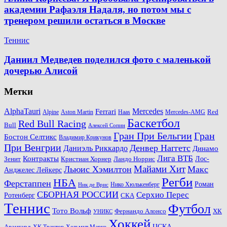
академии Рафаэля Надаля, но потом мы с
тренером решили остаться в Москве
Теннис
Даниил Медведев поделился фото с маленькой
дочерью Алисой
Метки
AlphaTauri
Mercedes
Ferrari
Red
Alpine
Aston Martin
Haas
Mercedes-AMG
Баскетбол
Red Bull Racing
Bull
Алексей Сопин
Гран При Бельгии
Гран
Бостон Селтикс
Владимир Крикунов
При Венгрии
Денвер Наггетс
Даниэль Риккардо
Динамо
Лига ВТБ
Контракты
Ландо Норрис
Лос-
Зенит
Кристиан Хорнер
Майами Хит
Льюис Хэмилтон
Макс
Анджелес Лейкерс
Регби
НБА
Ферстаппен
Роман
Нико Хюлькенберг
Ник де Врис
СБОРНАЯ РОССИИ
Серхио Перес
Ротенберг
СКА
Теннис
Футбол
Тото Вольф
ХК
Фернандо Алонсо
УНИКС
Хоккей
Авангард
ЦСКА