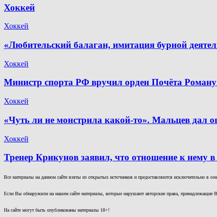
Хоккей
Хоккей
«Любительский балаган, имитация бурной деяте
Хоккей
Министр спорта РФ вручил орден Почёта Роману
Хоккей
«Чуть ли не монстрила какой-то». Мальцев дал о
Хоккей
Тренер Крикунов заявил, что отношение к нему в
Все материалы на данном сайте взяты из открытых источников и предоставляются исключительно в озна
Если Вы обнаружили на нашем сайте материалы, которые нарушают авторские права, принадлежащие В
На сайте могут быть опубликованы материалы 18+!