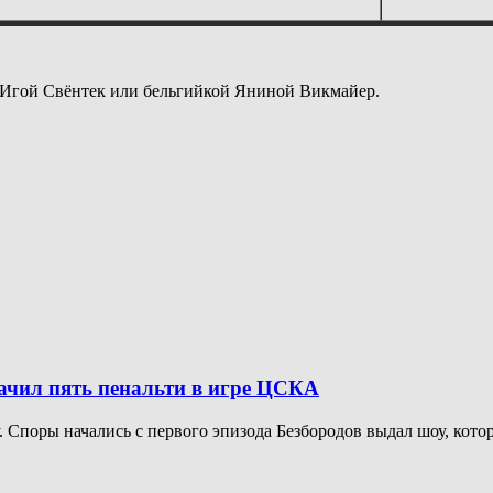
 Игой Свёнтек или бельгийкой Яниной Викмайер.
начил пять пенальти в игре ЦСКА
Споры начались с первого эпизода Безбородов выдал шоу, котор