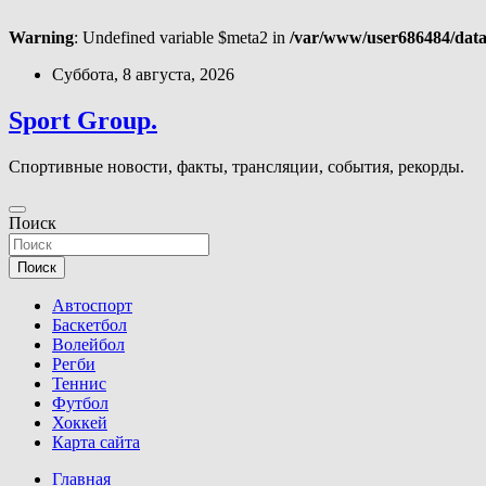
Warning
: Undefined variable $meta2 in
/var/www/user686484/data
Перейти
Суббота, 8 августа, 2026
к
содержимому
Sport Group.
Спортивные новости, факты, трансляции, события, рекорды.
Поиск
Поиск
Автоспорт
Баскетбол
Волейбол
Регби
Теннис
Футбол
Хоккей
Карта сайта
Главная