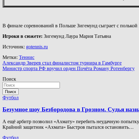
В финале соревнований в Польше Зигемунд сыграет с полькой
Игроки в сюжете:
Зигемунд Лаура Мария Татьяна
Источник:
gotennis.ru
Метки:
Теннис
Навигация
Александр Зверев стал финалистом турнира в Гамбурге
Министр спорта РФ вручил орден Почёта Роману Ротенбергу
по
Поиск
записям
Поиск
Футбол
Безумное шоу Безбородова в Грозном. Судья наз
А ещё арбитр позволил «Ахмату» перебить неудачную попытку. 
Крайний защитник «Ахмата» Быстров пытался остановить…
Футбол