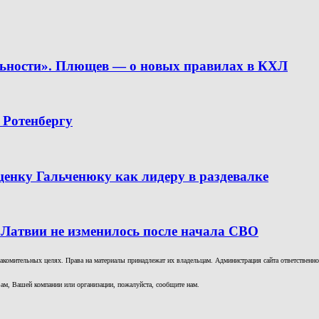
льности». Плющев — о новых правилах в КХЛ
 Ротенбергу
ценку Гальченюку как лидеру в раздевалке
 Латвии не изменилось после начала СВО
комительных целях. Права на материалы принадлежат их владельцам. Администрация сайта ответственност
ам, Вашей компании или организации, пожалуйста, сообщите нам.