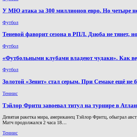
У МЮ атака за 300 миллионов евро. Но четыре 
Футбол
Теневой фаворит сезона в РПЛ. Дзюба не тянет, 
Футбол
«Футбольными клубами владеют чудаки». Как ве
Футбол
Золотой «Зенит» стал серым. При Семаке ещё не 
Теннис
Тэйлор Фритц завоевал титул на турнире в Атлан
Девятая ракетка мира, американец Тэйлор Фритц, обыграл австр
Матч продолжался 2 часа 18…
Теннис