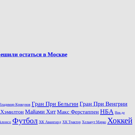
решили остаться в Москве
Гран При Бельгии
Гран При Венгрии
Владимир Крикунов
НБА
Майами Хит
 Хэмилтон
Макс Ферстаппен
Ник де
Хоккей
Футбол
ХК Авангард
Алонсо
ХК Трактор
Хельмут Марко