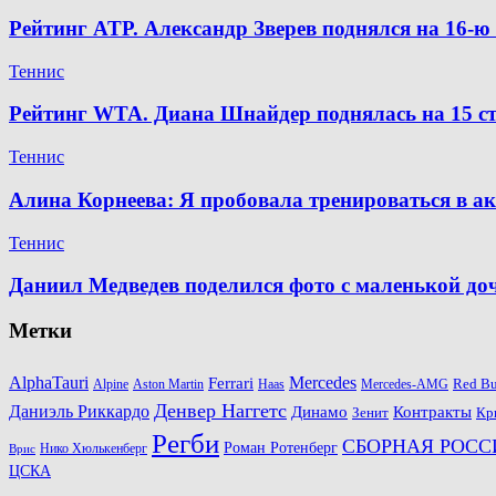
Рейтинг ATP. Александр Зверев поднялся на 16-
Теннис
Рейтинг WTA. Диана Шнайдер поднялась на 15 ст
Теннис
Алина Корнеева: Я пробовала тренироваться в а
Теннис
Даниил Медведев поделился фото с маленькой д
Метки
AlphaTauri
Mercedes
Ferrari
Red Bu
Alpine
Aston Martin
Haas
Mercedes-AMG
Денвер Наггетс
Даниэль Риккардо
Динамо
Контракты
Зенит
Кр
Регби
СБОРНАЯ РОСС
Роман Ротенберг
Нико Хюлькенберг
Врис
ЦСКА