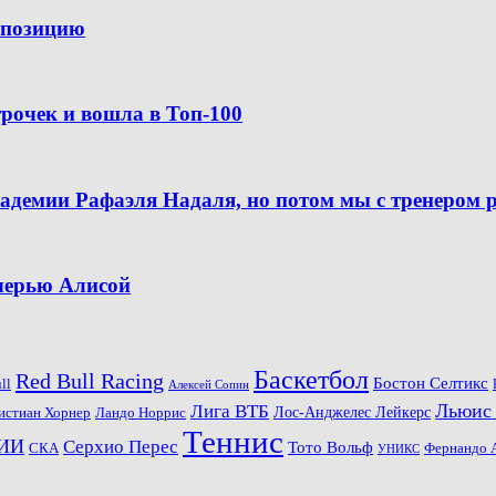
ю позицию
рочек и вошла в Топ-100
кадемии Рафаэля Надаля, но потом мы с тренером 
очерью Алисой
Баскетбол
Red Bull Racing
Бостон Селтикс
ll
Алексей Сопин
Льюис
Лига ВТБ
Ландо Норрис
Лос-Анджелес Лейкерс
истиан Хорнер
Теннис
ИИ
Серхио Перес
Тото Вольф
СКА
Фернандо 
УНИКС