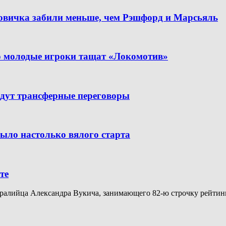
новичка забили меньше, чем Рэшфорд и Марсьяль
но молодые игроки тащат «Локомотив»
дут трансферные переговоры
было настолько вялого старта
те
алийца Александра Вукича, занимающего 82-ю строчку рейтинга A