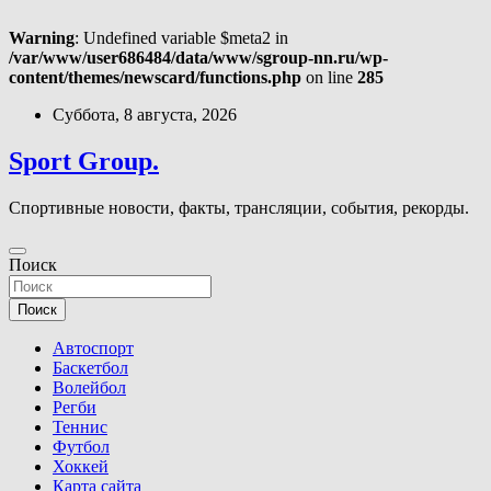
Warning
: Undefined variable $meta2 in
/var/www/user686484/data/www/sgroup-nn.ru/wp-
content/themes/newscard/functions.php
on line
285
Перейти
Суббота, 8 августа, 2026
к
содержимому
Sport Group.
Спортивные новости, факты, трансляции, события, рекорды.
Поиск
Поиск
Автоспорт
Баскетбол
Волейбол
Регби
Теннис
Футбол
Хоккей
Карта сайта