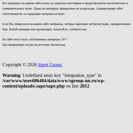
Все материалы на данном сайте взяты из открытых источников и предоставляются исключительно в
ознакомительных целях. Права на материалы принадлежат их владельцам. Администрация сайта
ответственности за содержание материала не несет.
Если Вы обнаружили на нашем сайте материалы, которые нарушают авторские права, принадлежащие
Вам, Вашей компании или организации, пожалуйста, сообщите нам.
На сайте могут быть опубликованы материалы 18+!
При цитировании ссылка на источник обязательна.
Copyright © 2026
Sport Group.
Warning
: Undefined array key "integration_type" in
/var/www/user686484/data/www/sgroup-nn.ru/wp-
content/uploads/.sape/sape.php
on line
2012