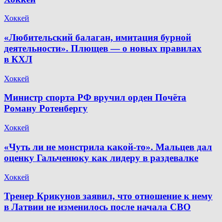
Хоккей
«Любительский балаган, имитация бурной
деятельности». Плющев — о новых правилах
в КХЛ
Хоккей
Министр спорта РФ вручил орден Почёта
Роману Ротенбергу
Хоккей
«Чуть ли не монстрила какой-то». Мальцев дал
оценку Гальченюку как лидеру в раздевалке
Хоккей
Тренер Крикунов заявил, что отношение к нему
в Латвии не изменилось после начала СВО