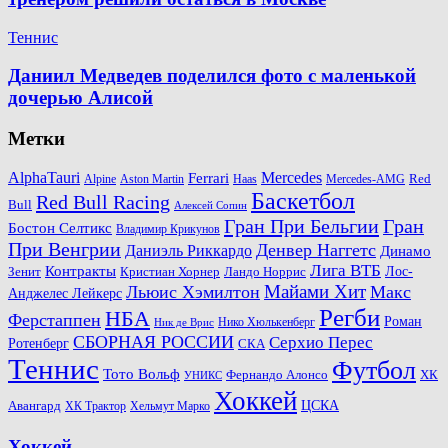
Теннис
Даниил Медведев поделился фото с маленькой
дочерью Алисой
Метки
AlphaTauri
Mercedes
Ferrari
Red
Alpine
Aston Martin
Haas
Mercedes-AMG
Баскетбол
Red Bull Racing
Bull
Алексей Сопин
Гран При Бельгии
Гран
Бостон Селтикс
Владимир Крикунов
При Венгрии
Денвер Наггетс
Даниэль Риккардо
Динамо
Лига ВТБ
Контракты
Ландо Норрис
Лос-
Зенит
Кристиан Хорнер
Майами Хит
Льюис Хэмилтон
Макс
Анджелес Лейкерс
Регби
НБА
Ферстаппен
Роман
Нико Хюлькенберг
Ник де Врис
СБОРНАЯ РОССИИ
Серхио Перес
Ротенберг
СКА
Теннис
Футбол
Тото Вольф
ХК
Фернандо Алонсо
УНИКС
Хоккей
Авангард
ЦСКА
ХК Трактор
Хельмут Марко
Хоккей