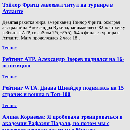
Тэйлор Фритц завоевал титул на турнире в
Атланте
Девятая ракетка мира, американец Тэйлор Фритц, обыграл
австралийца Александра Вукича, занимающего 82-ю строчку
рейтинга ATP, со счётом 7/5, 6/7(5), 6/4 в финале турнира в
Атланте. Матч продолжался 2 часа 18…
Теннис
Рейтинг ATP. Александр Зверев поднялся на 16-
ю позицию
Теннис
Рейтинг WTA. Диана Шнайдер поднялась на 15
строчек и вошла в Топ-100
Теннис
Алина Корнеева: Я пробовала тренироваться в
академии Рафаэля Надаля, но потом мы с
тренером решили остаться в Москве