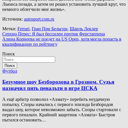
Льюиса позади, а затем он решил установить лучший круг, что
немного облегчило мне жизнь».
Источник:
autosport.com.ru
Метки:
Ferrari
,
Гран При Бельгии
,
Шарль Леклер
Навигация
Серхио Перес: Я был бессилен против Ферстаппена
Алина Корнеева не поедет на US Open, хотя могла попасть в
по
квалификацию по рейтингу
записям
Поиск
Поиск
Футбол
Безумное шоу Безбородова в Грозном. Судья
назначил пять пенальти в игре ЦСКА
А ещё арбитр позволил «Ахмату» перебить неудачную
попытку. Споры начались с первого эпизода Безбородов
выдал шоу, которое невозможно забыть. Споры стартовали с
первого пенальти. Крайний защитник «Ахмата» Быстров
пытался остановить…