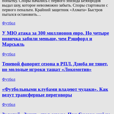
попытку. Споры начались с первого эпизода Безбородов
выдал шоу, которое невозможно забыть. Споры стартовали с
первого пенальти. Крайний защитник «Ахмата» Быстров
пытался остановить…
Футбол
У МЮ атака за 300 миллионов евро. Но четыре
новичка забили меньше, чем Рэшфорд и
Марсьяль
Футбол
Теневой фаворит сезона в РПЛ. Дзюба не тянет,
но молодые игроки тащат «Локомотив»
Футбол
«Футбольными клубами владеют чудаки». Как
ведут трансферные переговоры
Футбол