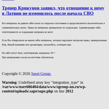
Тренер Крикунов заявил, что отношение к нему
в Латвии не изменилось после начала СВО
Все материалы на данном сайте взяты из открытых источников и предоставляются исключительно в
ознакомительных целях. Права на материалы принадлежат их владельцам. Администрация сайта
ответственности за содержание материала не несет.
Если Вы обнаружили на нашем сайте материалы, которые нарушают авторские права, принадлежащие
Вам, Вашей компании или организации, пожалуйста, сообщите нам.
На сайте могут быть опубликованы материалы 18+!
При цитировании ссылка на источник обязательна.
Copyright © 2026
Sport Group.
Warning
: Undefined array key "integration_type" in
/var/www/user686484/data/www/sgroup-nn.ru/wp-
content/uploads/.sape/sape.php
on line
2012