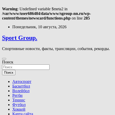
Warning
: Undefined variable $meta2 in
/var/www/user686484/data/www/sgroup-nn.ru/wp-
content/themes/newscard/functions.php
on line
285
Перейти
Понедельник, 10 августа, 2026
к
содержимому
Sport Group.
Спортивные новости, факты, трансляции, события, рекорды.
Поиск
Поиск
Автоспорт
Баскетбол
Волейбол
Регби
Теннис
Футбол
Хоккей
Карта сайта