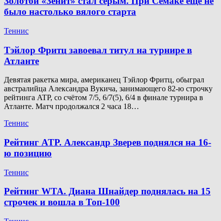
Золотой «Зенит» стал серым. При Семаке ещё не
было настолько вялого старта
Теннис
Тэйлор Фритц завоевал титул на турнире в
Атланте
Девятая ракетка мира, американец Тэйлор Фритц, обыграл
австралийца Александра Вукича, занимающего 82-ю строчку
рейтинга ATP, со счётом 7/5, 6/7(5), 6/4 в финале турнира в
Атланте. Матч продолжался 2 часа 18…
Теннис
Рейтинг ATP. Александр Зверев поднялся на 16-
ю позицию
Теннис
Рейтинг WTA. Диана Шнайдер поднялась на 15
строчек и вошла в Топ-100