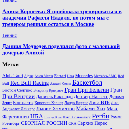
Теннис
Алина Корнеева: Я пробовала тренироваться в
академии Рафаэля Надаля, но потом мы с
тренером решили остаться в Москве
Теннис
Даниил Медведев поделился фото с маленькой
дочерью Алисой
Метки
AlphaTauri
Mercedes
Ferrari
Red
Alpine
Aston Martin
Haas
Mercedes-AMG
Баскетбол
Red Bull Racing
Bull
Алексей Сопин
Гран При Бельгии
Гран
Бостон Селтикс
Владимир Крикунов
При Венгрии
Денвер Наггетс
Даниэль Риккардо
Динамо
Лига ВТБ
Контракты
Ландо Норрис
Лос-
Зенит
Кристиан Хорнер
Майами Хит
Льюис Хэмилтон
Макс
Анджелес Лейкерс
Регби
НБА
Ферстаппен
Роман
Нико Хюлькенберг
Ник де Врис
СБОРНАЯ РОССИИ
Серхио Перес
Ротенберг
СКА