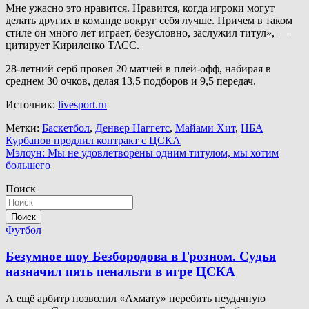
Мне ужасно это нравится. Нравится, когда игроки могут
делать других в команде вокруг себя лучше. Причем в таком
стиле он много лет играет, безусловно, заслужил титул», —
цитирует Кириленко ТАСС.
28-летний серб провел 20 матчей в плей-офф, набирая в
среднем 30 очков, делая 13,5 подборов и 9,5 передач.
Источник:
livesport.ru
Метки:
Баскетбол
,
Денвер Наггетс
,
Майами Хит
,
НБА
Навигация
Курбанов продлил контракт с ЦСКА
Мэлоун: Мы не удовлетворены одним титулом, мы хотим
по
большего
записям
Поиск
Поиск
Футбол
Безумное шоу Безбородова в Грозном. Судья
назначил пять пенальти в игре ЦСКА
А ещё арбитр позволил «Ахмату» перебить неудачную