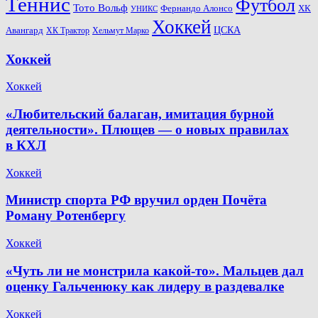
Теннис
Футбол
Тото Вольф
ХК
Фернандо Алонсо
УНИКС
Хоккей
Авангард
ЦСКА
ХК Трактор
Хельмут Марко
Хоккей
Хоккей
«Любительский балаган, имитация бурной
деятельности». Плющев — о новых правилах
в КХЛ
Хоккей
Министр спорта РФ вручил орден Почёта
Роману Ротенбергу
Хоккей
«Чуть ли не монстрила какой-то». Мальцев дал
оценку Гальченюку как лидеру в раздевалке
Хоккей