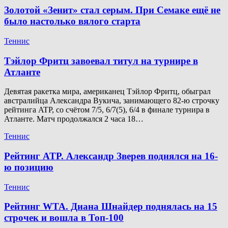
Золотой «Зенит» стал серым. При Семаке ещё не
было настолько вялого старта
Теннис
Тэйлор Фритц завоевал титул на турнире в
Атланте
Девятая ракетка мира, американец Тэйлор Фритц, обыграл
австралийца Александра Вукича, занимающего 82-ю строчку
рейтинга ATP, со счётом 7/5, 6/7(5), 6/4 в финале турнира в
Атланте. Матч продолжался 2 часа 18…
Теннис
Рейтинг ATP. Александр Зверев поднялся на 16-
ю позицию
Теннис
Рейтинг WTA. Диана Шнайдер поднялась на 15
строчек и вошла в Топ-100