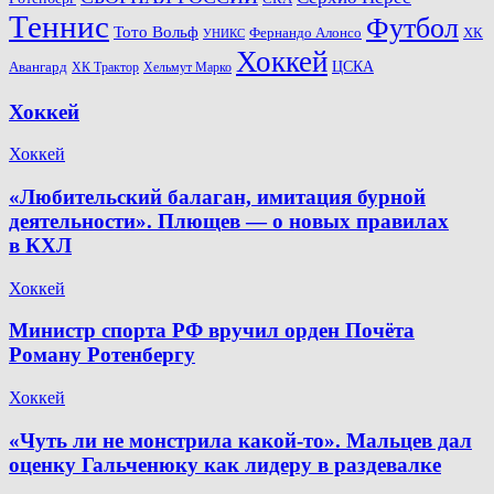
Теннис
Футбол
Тото Вольф
ХК
Фернандо Алонсо
УНИКС
Хоккей
Авангард
ЦСКА
ХК Трактор
Хельмут Марко
Хоккей
Хоккей
«Любительский балаган, имитация бурной
деятельности». Плющев — о новых правилах
в КХЛ
Хоккей
Министр спорта РФ вручил орден Почёта
Роману Ротенбергу
Хоккей
«Чуть ли не монстрила какой-то». Мальцев дал
оценку Гальченюку как лидеру в раздевалке