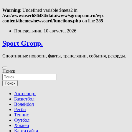
Warning
: Undefined variable $meta2 in
/var/www/user686484/data/www/sgroup-nn.ru/wp-
content/themes/newscard/functions.php
on line
285
Перейти
Понедельник, 10 августа, 2026
к
содержимому
Sport Group.
Спортивные новости, факты, трансляции, события, рекорды.
Поиск
Поиск
Автоспорт
Баскетбол
Волейбол
Регби
Теннис
Футбол
Хоккей
Карта сайта