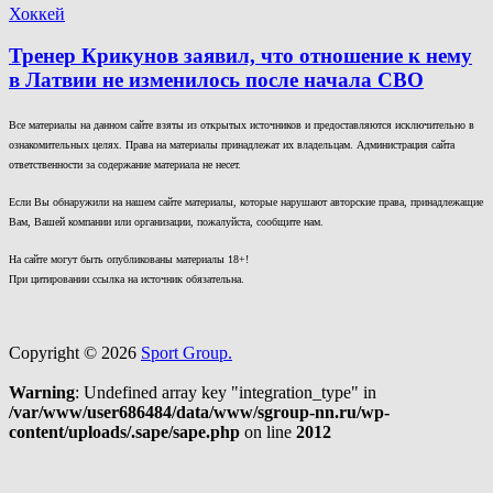
Хоккей
Тренер Крикунов заявил, что отношение к нему
в Латвии не изменилось после начала СВО
Все материалы на данном сайте взяты из открытых источников и предоставляются исключительно в
ознакомительных целях. Права на материалы принадлежат их владельцам. Администрация сайта
ответственности за содержание материала не несет.
Если Вы обнаружили на нашем сайте материалы, которые нарушают авторские права, принадлежащие
Вам, Вашей компании или организации, пожалуйста, сообщите нам.
На сайте могут быть опубликованы материалы 18+!
При цитировании ссылка на источник обязательна.
Copyright © 2026
Sport Group.
Warning
: Undefined array key "integration_type" in
/var/www/user686484/data/www/sgroup-nn.ru/wp-
content/uploads/.sape/sape.php
on line
2012