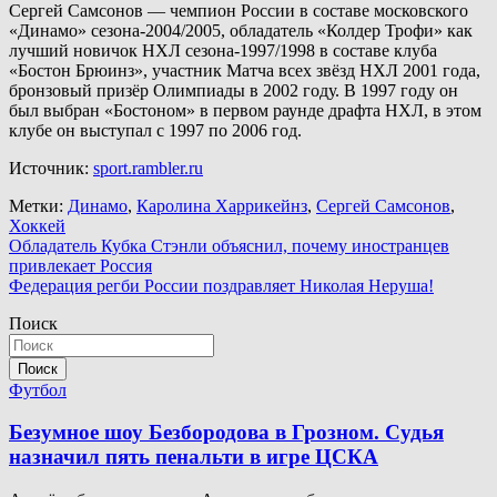
Сергей Самсонов — чемпион России в составе московского
«Динамо» сезона-2004/2005, обладатель «Колдер Трофи» как
лучший новичок НХЛ сезона-1997/1998 в составе клуба
«Бостон Брюинз», участник Матча всех звёзд НХЛ 2001 года,
бронзовый призёр Олимпиады в 2002 году. В 1997 году он
был выбран «Бостоном» в первом раунде драфта НХЛ, в этом
клубе он выступал с 1997 по 2006 год.
Источник:
sport.rambler.ru
Метки:
Динамо
,
Каролина Харрикейнз
,
Сергей Самсонов
,
Хоккей
Навигация
Обладатель Кубка Стэнли объяснил, почему иностранцев
привлекает Россия
по
Федерация регби России поздравляет Николая Неруша!
записям
Поиск
Поиск
Футбол
Безумное шоу Безбородова в Грозном. Судья
назначил пять пенальти в игре ЦСКА