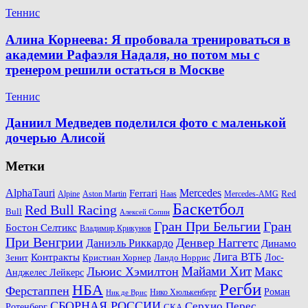
Теннис
Алина Корнеева: Я пробовала тренироваться в
академии Рафаэля Надаля, но потом мы с
тренером решили остаться в Москве
Теннис
Даниил Медведев поделился фото с маленькой
дочерью Алисой
Метки
AlphaTauri
Mercedes
Ferrari
Red
Alpine
Aston Martin
Haas
Mercedes-AMG
Баскетбол
Red Bull Racing
Bull
Алексей Сопин
Гран При Бельгии
Гран
Бостон Селтикс
Владимир Крикунов
При Венгрии
Денвер Наггетс
Даниэль Риккардо
Динамо
Лига ВТБ
Контракты
Ландо Норрис
Лос-
Зенит
Кристиан Хорнер
Майами Хит
Льюис Хэмилтон
Макс
Анджелес Лейкерс
Регби
НБА
Ферстаппен
Роман
Нико Хюлькенберг
Ник де Врис
СБОРНАЯ РОССИИ
Серхио Перес
Ротенберг
СКА