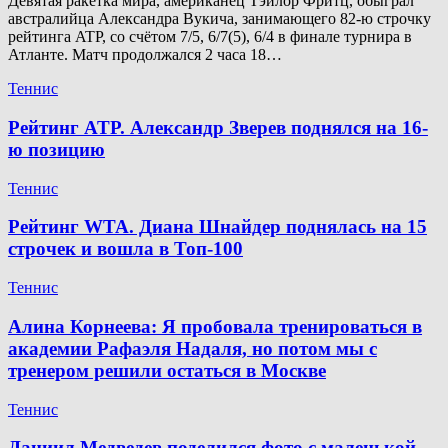
Девятая ракетка мира, американец Тэйлор Фритц, обыграл
австралийца Александра Вукича, занимающего 82-ю строчку
рейтинга ATP, со счётом 7/5, 6/7(5), 6/4 в финале турнира в
Атланте. Матч продолжался 2 часа 18…
Теннис
Рейтинг ATP. Александр Зверев поднялся на 16-
ю позицию
Теннис
Рейтинг WTA. Диана Шнайдер поднялась на 15
строчек и вошла в Топ-100
Теннис
Алина Корнеева: Я пробовала тренироваться в
академии Рафаэля Надаля, но потом мы с
тренером решили остаться в Москве
Теннис
Даниил Медведев поделился фото с маленькой