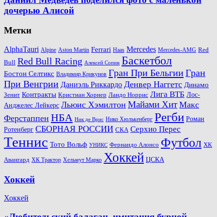
дочерью Алисой
Метки
AlphaTauri
Mercedes
Ferrari
Red
Alpine
Aston Martin
Haas
Mercedes-AMG
Баскетбол
Red Bull Racing
Bull
Алексей Сопин
Гран При Бельгии
Гран
Бостон Селтикс
Владимир Крикунов
При Венгрии
Денвер Наггетс
Даниэль Риккардо
Динамо
Лига ВТБ
Контракты
Ландо Норрис
Лос-
Зенит
Кристиан Хорнер
Майами Хит
Льюис Хэмилтон
Макс
Анджелес Лейкерс
Регби
НБА
Ферстаппен
Роман
Нико Хюлькенберг
Ник де Врис
СБОРНАЯ РОССИИ
Серхио Перес
Ротенберг
СКА
Теннис
Футбол
Тото Вольф
ХК
Фернандо Алонсо
УНИКС
Хоккей
Авангард
ЦСКА
ХК Трактор
Хельмут Марко
Хоккей
Хоккей
«Любительский балаган, имитация бурной