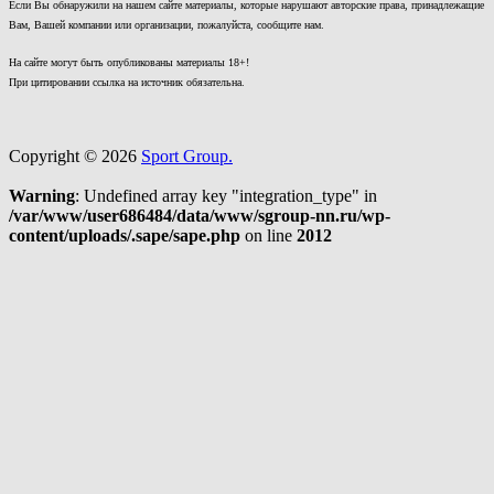
Если Вы обнаружили на нашем сайте материалы, которые нарушают авторские права, принадлежащие
Вам, Вашей компании или организации, пожалуйста, сообщите нам.
На сайте могут быть опубликованы материалы 18+!
При цитировании ссылка на источник обязательна.
Copyright © 2026
Sport Group.
Warning
: Undefined array key "integration_type" in
/var/www/user686484/data/www/sgroup-nn.ru/wp-
content/uploads/.sape/sape.php
on line
2012