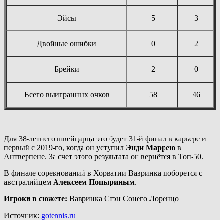
Эйсы
5
3
Двойные ошибки
0
2
Брейки
2
0
Всего выигранных очков
58
46
Для 38-летнего швейцарца это будет 31-й финал в карьере и
первый с 2019-го, когда он уступил
Энди Маррею
в
Антверпене. За счет этого результата он вернётся в Топ-50.
В финале соревнований в Хорватии Вавринка поборется с
австралийцем
Алексеем Попыриным
.
Игроки в сюжете:
Вавринка Стэн Сонего Лоренцо
Источник:
gotennis.ru