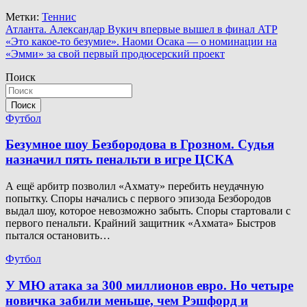
Метки:
Теннис
Навигация
Атланта. Александар Вукич впервые вышел в финал ATP
«Это какое-то безумие». Наоми Осака — о номинации на
по
«Эмми» за свой первый продюсерский проект
записям
Поиск
Поиск
Футбол
Безумное шоу Безбородова в Грозном. Судья
назначил пять пенальти в игре ЦСКА
А ещё арбитр позволил «Ахмату» перебить неудачную
попытку. Споры начались с первого эпизода Безбородов
выдал шоу, которое невозможно забыть. Споры стартовали с
первого пенальти. Крайний защитник «Ахмата» Быстров
пытался остановить…
Футбол
У МЮ атака за 300 миллионов евро. Но четыре
новичка забили меньше, чем Рэшфорд и