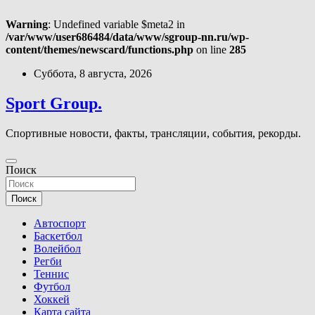
Warning
: Undefined variable $meta2 in
/var/www/user686484/data/www/sgroup-nn.ru/wp-
content/themes/newscard/functions.php
on line
285
Перейти
Суббота, 8 августа, 2026
к
содержимому
Sport Group.
Спортивные новости, факты, трансляции, события, рекорды.
Поиск
Поиск
Автоспорт
Баскетбол
Волейбол
Регби
Теннис
Футбол
Хоккей
Карта сайта