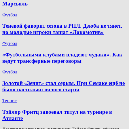
Марсьяль
Футбол
Теневой фаворит сезона в РПЛ. Дзюба не тянет,
но молодые игроки тащат «Локомотив»
Футбол
«Футбольными клубами владеют чудаки». Как
ведут трансферные переговоры
Футбол
Золотой «Зенит» стал серым. При Семаке ещё не
было настолько вялого старта
Теннис
Тэйлор Фритц завоевал титул на турнире в
Атланте