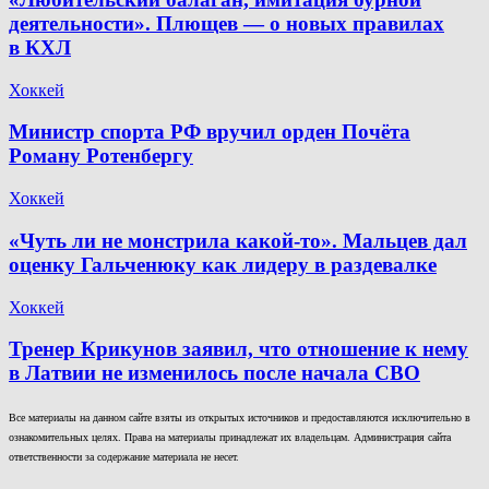
деятельности». Плющев — о новых правилах
в КХЛ
Хоккей
Министр спорта РФ вручил орден Почёта
Роману Ротенбергу
Хоккей
«Чуть ли не монстрила какой-то». Мальцев дал
оценку Гальченюку как лидеру в раздевалке
Хоккей
Тренер Крикунов заявил, что отношение к нему
в Латвии не изменилось после начала СВО
Все материалы на данном сайте взяты из открытых источников и предоставляются исключительно в
ознакомительных целях. Права на материалы принадлежат их владельцам. Администрация сайта
ответственности за содержание материала не несет.